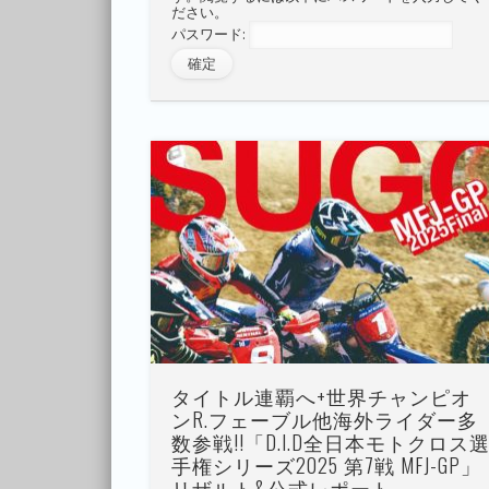
ださい。
パスワード:
タイトル連覇へ+世界チャンピオ
ンR.フェーブル他海外ライダー多
数参戦!!「D.I.D全日本モトクロス
手権シリーズ2025 第7戦 MFJ-GP」
リザルト&公式レポート