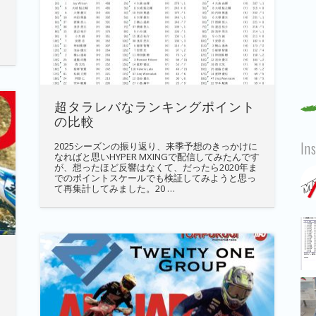
超タラレバなランキングポイント
の比較
In
2025シーズンの振り返り、来季予想のきっかけに
なればと思いHYPER MXINGで配信してみたんです
が、想ったほど反響はなくて、だったら2020年ま
でのポイントスケールでも検証してみようと思っ
て再集計してみました。20 …
選