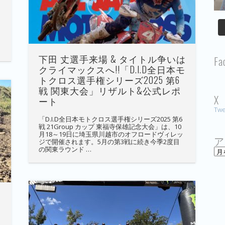
下田 丈選手来場 & タイトル争いは
Fa
クライマックスへ!!「D.I.D全日本モ
トクロス選手権シリーズ2025 第6
戦 関東大会」リザルト&公式レポ
X
ート
Twe
「D.I.D全日本モトクロス選手権シリーズ2025 第6
戦 21Group カップ 東福寺保雄記念大会」は、10
月18～19日に埼玉県川越市のオフロードヴィレッ
ア
ジで開催されます。5月の第3戦に続き今季2度目
の関東ラウンド …
ア
ー
カ
イ
ブ