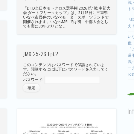
戦
「D.I.D全日本モトクロス選手権 2026 第1戦 中部大
ト
会 ダートフリークカップ」は、3月15日に三重県
いなべ市員弁のいなべモータースポーツランドで
JM
開催されます。いなべMSLでは初、中部大会とし
え
ても実に30年ぶりとな …
い
催!
「D
JMX 25-26 Epi.2
選手
戦
このコンテンツはパスワードで保護されていま
ー
す。閲覧するには以下にパスワードを入力してく
ださい。
公
国
パスワード:
In