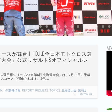
16
17
18
19
20
21
22
23
24
25
26
27
28
29
30
31
32
33
47
48
49
50
51
52
MX
スが舞台!!「D.I.D全日本モトクロス選
北海道大会」公式リザルト&オフィシャルレ
ス選手権シリーズ2026 第6戦 北海道大会」は、7月12日に千歳
スコース で開催されます。2年ぶ …
MX
,
JMX開催情報
,
REPORT
,
RESULTS
,
TOPICS
,
北海道大会
,
第6戦
Permalink