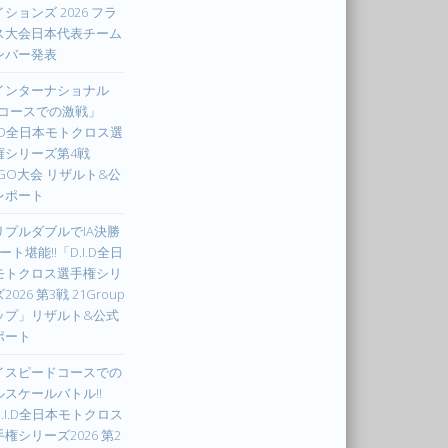
ションズ 2026 フラ
ス大会日本代表チーム
ンバー発表
インターナショナル
Xコースでの激戦」
I.D全日本モトクロス選
権シリーズ第4戦
UGO大会 リザルト&公
レポート
リプルダブルでIA決勝
ート堪能!!「D.I.D全日
モトクロス選手権シリ
2026 第3戦 21Group
ップ」リザルト&公式
ポート
イスピードコースでの
ルスケールバトル!!
.I.D全日本モトクロス
権シリーズ2026 第2