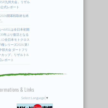
 HSR九州大会」リザル
&公式レポート
X2026開幕戦取材を終
て。
なべMSLは全日本初開
! 30年ぶり復活となる
.I.D全日本モトクロス
権シリーズ2026 第1
 中部大会 ダートフリ
クカップ」リザルト&
式レポート
formations & Links
Select Language
▼