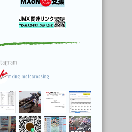
stagram
mxing_motocrossing