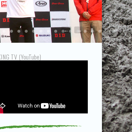
←
→
||
34
35
36
37
38
39
40
41
42
43
44
45
46
ING TV (YouTube)