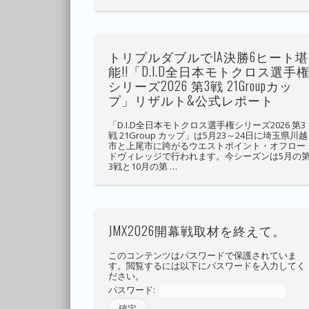
トリプルダブルでIA決勝6ヒート堪
能!!「D.I.D全日本モトクロス選手
シリーズ2026 第3戦 21Groupカッ
プ」リザルト&公式レポート
「D.I.D全日本モトクロス選手権シリーズ2026 第3
戦 21Group カップ」は5月23～24日に埼玉県川越
市と上尾市に跨がるウエストポイント・オフロー
ドヴィレッジで行われます。今シーズンは5月の
3戦と10月の第 …
JMX2026開幕戦取材を終えて。
このコンテンツはパスワードで保護されていま
す。閲覧するには以下にパスワードを入力してく
ださい。
パスワード: