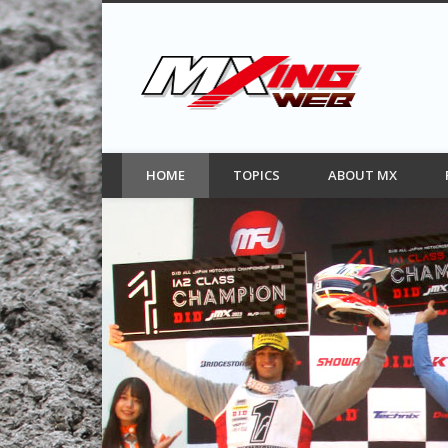
MXIN
Facebook
Twitter
Pinterest
Vimeo
モトクロス情報サイト
HOME
TOPICS
ABOUT MX