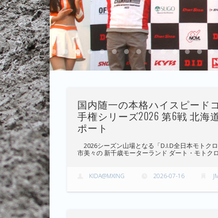
1
2
3
4
5
6
7
8
9
10
11
12
13
14
15
国内随一の本格ハイスピードコー
手権シリーズ2026 第6戦 
ポート
2026シーズン山場となる「D.I.D全日本モトクロ
市美々の 新千歳モーターランド ダート・モトクロ
KIDA@MXING
2026-07-16
J