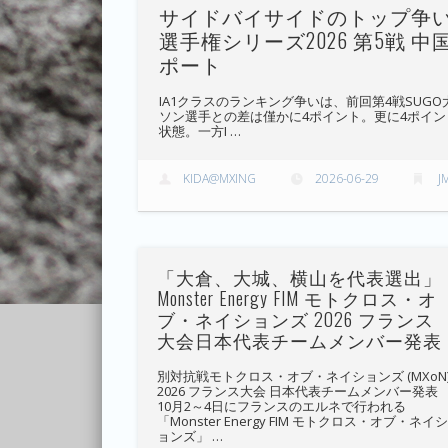
サイドバイサイドのトップ争いそ
選手権シリーズ2026 第5戦
ポート
IA1クラスのランキング争いは、前回第4戦SU
ソン選手との差は僅かに4ポイント。更に4ポイ
状態。一方I …
KIDA@MXING
2026-06-29
J
「大倉、大城、横山を代表選出」
Monster Energy FIM モトクロス・オ
ブ・ネイションズ 2026 フランス
大会日本代表チームメンバー発表
別対抗戦モトクロス・オブ・ネイションズ (MXoN
2026 フランス大会 日本代表チームメンバー発表
10月2～4日にフランスのエルネで行われる
「Monster Energy FIM モトクロス・オブ・ネイ
ョンズ」 …