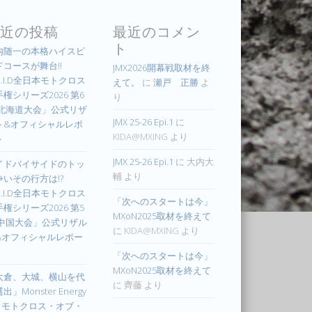
近の投稿
最近のコメン
ト
内随一の本格ハイスピ
ドコースが舞台!!
JMX2026開幕戦取材を終
.I.D全日本モトクロス
えて。
に
瀬戸 正勝
よ
権シリーズ2026 第6
り
 北海道大会」公式リザ
JMX 25-26 Epi.1
に
ト&オフィシャルレポ
KIDA@MXING
より
ト
JMX 25-26 Epi.1
に
大内大
イドバイサイドのトッ
輔
より
争いその行方は!?
.I.D全日本モトクロス
「次へのスタートは今」
権シリーズ2026 第5
MXoN2025取材を終えて
 中国大会」公式リザル
に
KIDA@MXING
より
&オフィシャルレポー
「次へのスタートは今」
MXoN2025取材を終えて
大倉、大城、横山を代
に
齊藤
より
出」Monster Energy
IM モトクロス・オブ・