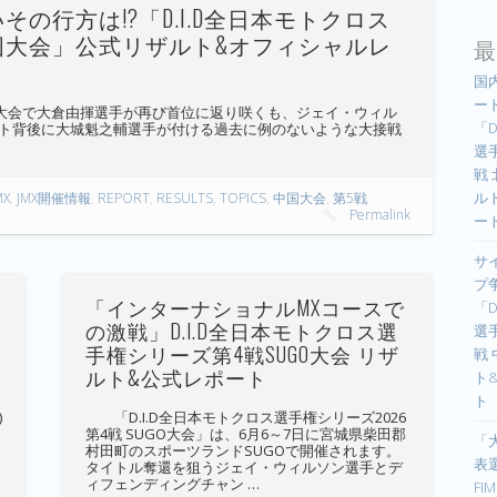
の行方は!?「D.I.D全日本モトクロス
 中国大会」公式リザルト&オフィシャルレ
最
国
ー
GO大会で大倉由揮選手が再び首位に返り咲くも、ジェイ・ウィル
「D
ント背後に大城魁之輔選手が付ける過去に例のないような大接戦
選手
戦
ル
MX
,
JMX開催情報
,
REPORT
,
RESULTS
,
TOPICS
,
中国大会
,
第5戦
Permalink
ー
サ
プ
「インターナショナルMXコースで
「D
の激戦」D.I.D全日本モトクロス選
選手
手権シリーズ第4戦SUGO大会 リザ
戦
ルト&公式レポート
ト
ト
)
「D.I.D全日本モトクロス選手権シリーズ2026
第4戦 SUGO大会」は、6月6～7日に宮城県柴田郡
「
村田町のスポーツランドSUGOで開催されます。
表選
シ
タイトル奪還を狙うジェイ・ウィルソン選手とデ
ィフェンディングチャン …
F