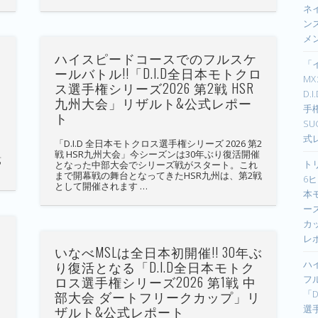
ネイ
ン
メ
ハイスピードコースでのフルスケ
「
権
ールバトル!!「D.I.D全日本モトクロ
M
ス選手権シリーズ2026 第2戦 HSR
D.
九州大会」リザルト&公式レポー
手
ト
S
式
「D.I.D 全日本モトクロス選手権シリーズ 2026 第2
戦 HSR九州大会」今シーズンは30年ぶり復活開催
第
ト
となった中部大会でシリーズ戦がスタート。これ
まで開幕戦の舞台となってきたHSR九州は、第2戦
6ヒ
として開催されます …
本
ーズ
カ
レ
いなべMSLは全日本初開催!! 30年ぶ
り復活となる「D.I.D全日本モトク
ハ
ロス選手権シリーズ2026 第1戦 中
フ
部大会 ダートフリークカップ」リ
「D
ザルト&公式レポート
選手