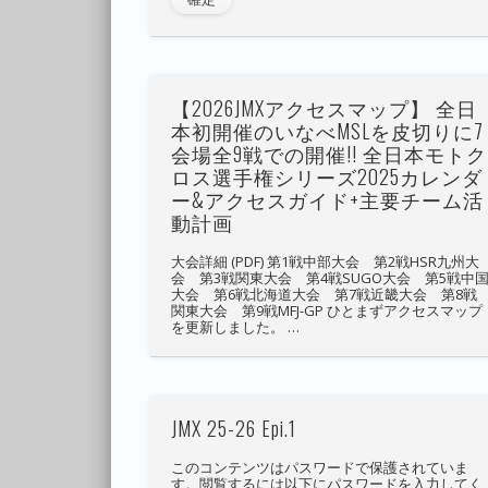
【2026JMXアクセスマップ】 全日
本初開催のいなべMSLを皮切りに7
会場全9戦での開催!! 全日本モトク
ロス選手権シリーズ2025カレンダ
ー&アクセスガイド+主要チーム活
動計画
大会詳細 (PDF) 第1戦中部大会 第2戦HSR九州大
会 第3戦関東大会 第4戦SUGO大会 第5戦中
大会 第6戦北海道大会 第7戦近畿大会 第8戦
関東大会 第9戦MFJ-GP ひとまずアクセスマップ
を更新しました。 …
JMX 25-26 Epi.1
このコンテンツはパスワードで保護されていま
す。閲覧するには以下にパスワードを入力してく