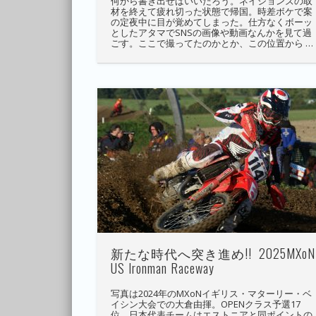
何から書き出せばいいだろう。ネイションズの取
材を終えて疲れ切った状態で帰国。時差ボケで案
の定夜中に目が覚めてしまった。仕方なくボーッ
としたアタマでSNSの画像や動画なんかを見て過
ごす。ここで撮ってたのかとか、この位置から …
新たな時代へ突き進め!! 2025MXoN
US Ironman Raceway
写真は2024年のMXoNイギリス・マターリー・ベ
イシン大会での大倉由揮。OPENクラス予選17
位、日本代表チームはエストニアと同ポイントの