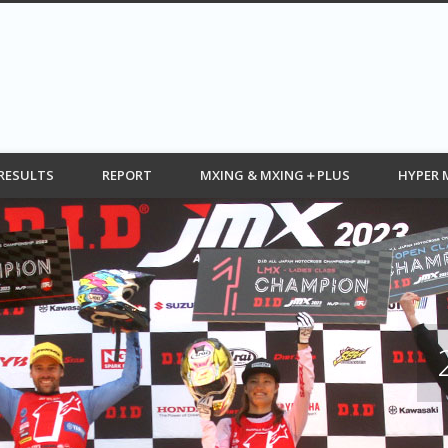
G web モトクロス情報 MOTOCROSS
RESULTS
REPORT
MXING & MXING＋PLUS
HYPER 