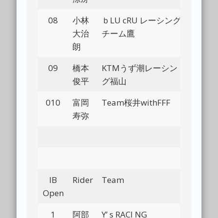
08
小林
ｂLU cRU レーシング
Bl
大治
チーム鷹
朗
09
橋本
KTMうず潮レーシン
Bl
俊平
グ福山
010
富岡
Team桜井withFFF
Bl
寿弥
IB
Rider
Team
Bl
Open
1
阿部
Y’ s RACI NG
Bl