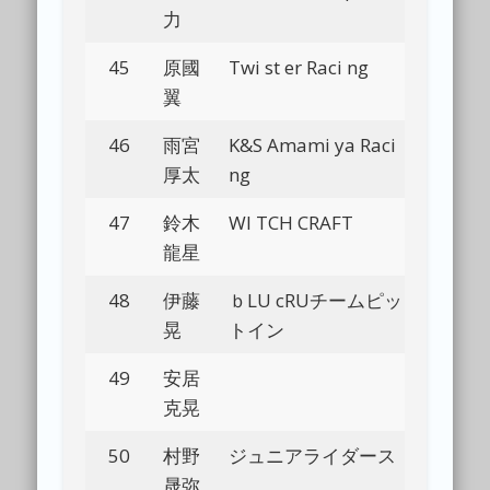
力
45
原國
Twi st er Raci ng
Bl
翼
46
雨宮
K&S Amami ya Raci
Bl
厚太
ng
47
鈴木
WI TCH CRAFT
Bl
龍星
48
伊藤
ｂLU cRUチームピッ
Bl
晃
トイン
49
安居
Bl
克晃
50
村野
ジュニアライダース
Bl
晟弥