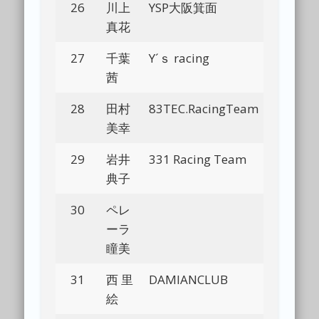
26
川上
YSP大阪箕面
Bl
真花
27
千葉
Y´ｓ racing
Bl
茜
28
田村
83TEC.RacingTeam
Bl
美幸
29
岩井
331 Racing Team
Bl
典子
30
ペレ
Bl
ーラ
瞳美
31
西 里
DAMIANCLUB
Bl
絵