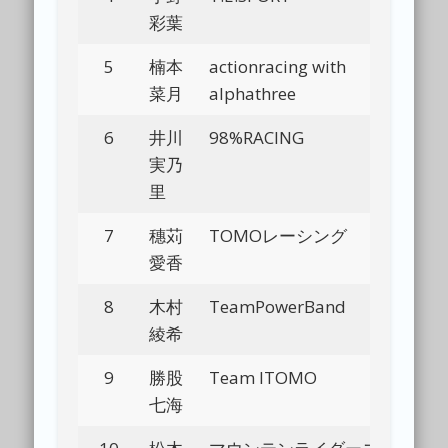
彩葉
5
楠本
actionracing with
Bl
菜月
alphathree
6
井川
98%RACING
Bl
実乃
里
7
穗苅
TOMOレーシング
Bl
愛香
8
木村
TeamPowerBand
Bl
綾希
9
勝股
Team ITOMO
Bl
七海