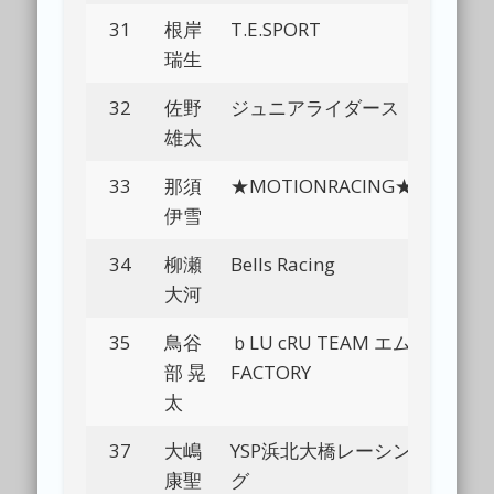
31
根岸
T.E.SPORT
Bl
瑞生
32
佐野
ジュニアライダース
Bl
雄太
33
那須
★MOTIONRACING★
Bl
伊雪
34
柳瀬
Bells Racing
Bl
大河
35
鳥谷
ｂLU cRU TEAM エム
Bl
部 晃
FACTORY
太
37
大嶋
YSP浜北大橋レーシン
Bl
康聖
グ