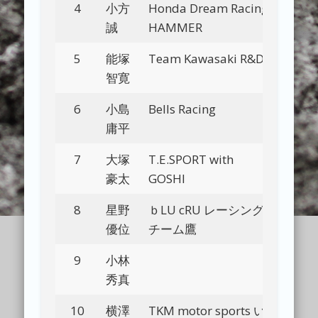
4
小方
Honda Dream Racing
Bl
誠
HAMMER
5
能塚
Team Kawasaki R&D
Bl
智寛
6
小島
Bells Racing
Bl
庸平
7
大塚
T.E.SPORT with
Bl
豪太
GOSHI
8
星野
ｂLU cRU レーシング
Bl
優位
チーム鷹
9
小林
Bl
秀真
10
横澤
TKM motor sports い
Bl