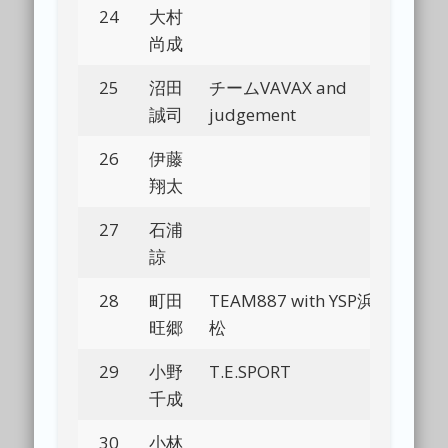
24
大村
Bl
尚成
25
沼田
チームVAVAX and
Bl
誠司
judgement
26
伊藤
Bl
翔太
27
石浦
諒
28
町田
TEAM887 with YSP浜
Bl
旺郷
松
29
小野
T.E.SPORT
Bl
千成
30
小林
Bl