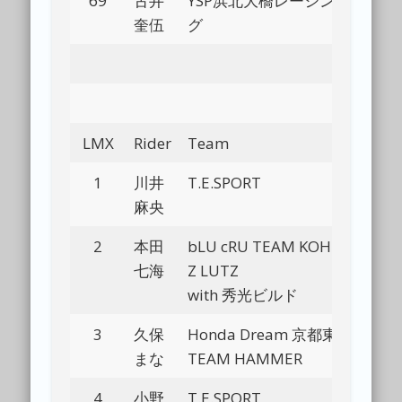
69
古井
YSP浜北大橋レーシン
Bl
奎伍
グ
LMX
Rider
Team
Bl
1
川井
T.E.SPORT
Bl
麻央
2
本田
bLU cRU TEAM KOH-
Bl
七海
Z LUTZ
with 秀光ビルド
3
久保
Honda Dream 京都東
Bl
まな
TEAM HAMMER
4
小野
T.E.SPORT
Bl