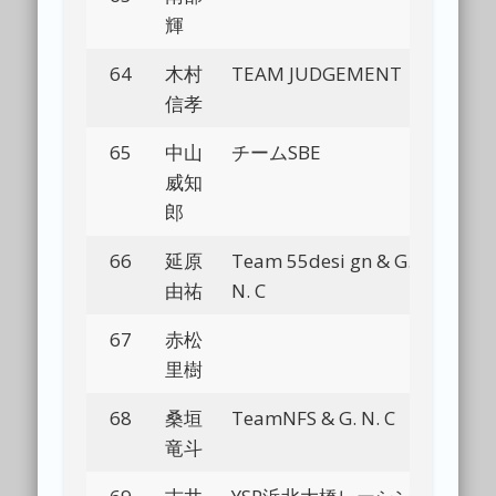
輝
64
木村
TEAM JUDGEMENT
Bl
信孝
65
中山
チームSBE
Bl
威知
郎
66
延原
Team 55desi gn & G.
Bl
由祐
N. C
67
赤松
Bl
里樹
68
桑垣
TeamNFS & G. N. C
Bl
竜斗