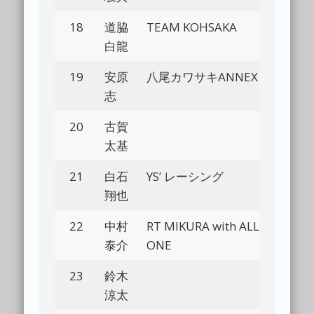
18
道脇
TEAM KOHSAKA
Bl
白龍
19
安原
八尾カワサキANNEX
Bl
志
20
古賀
Bl
太基
21
白石
YS’ レーシング
Bl
翔也
22
中村
RT MIKURA with ALL-
Bl
泰介
ONE
23
鈴木
Bl
涼太