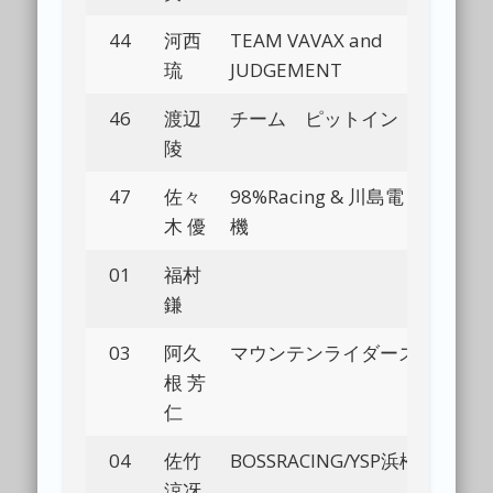
44
河西
TEAM VAVAX and
琉
JUDGEMENT
46
渡辺
チーム ピットイン
Bl
陵
47
佐々
98%Racing & 川島電
Bl
木 優
機
01
福村
Bl
鎌
03
阿久
マウンテンライダーズ
Bl
根 芳
仁
04
佐竹
BOSSRACING/YSP浜松
Bl
涼冴