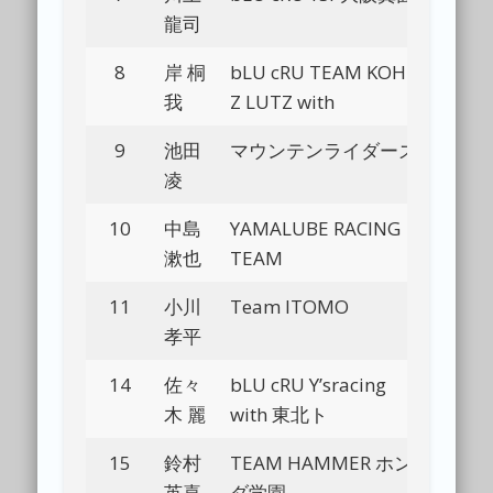
龍司
8
岸 桐
bLU cRU TEAM KOH-
Bl
我
Z LUTZ with
9
池田
マウンテンライダーズ
Bl
凌
10
中島
YAMALUBE RACING
Bl
漱也
TEAM
11
小川
Team ITOMO
Bl
孝平
14
佐々
bLU cRU Y’sracing
Bl
木 麗
with 東北ト
15
鈴村
TEAM HAMMER ホン
Bl
英喜
ダ学園