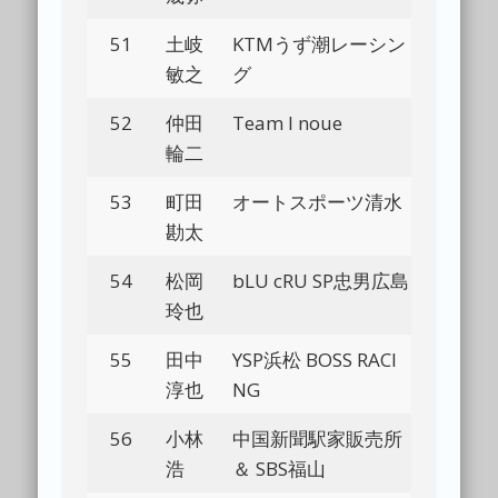
51
土岐
KTMうず潮レーシン
Bl
敏之
グ
52
仲田
Team I noue
Bl
輪二
53
町田
オートスポーツ清水
Bl
勘太
54
松岡
bLU cRU SP忠男広島
Bl
玲也
55
田中
YSP浜松 BOSS RACI
Bl
淳也
NG
56
小林
中国新聞駅家販売所
Bl
浩
＆ SBS福山