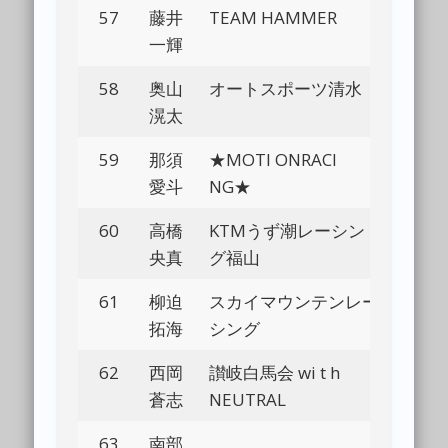
57
藤井
TEAM HAMMER
Bl
一輝
58
奥山
オートスポーツ清水
Bl
滉太
59
那須
★MOTI ONRACI
Bl
愛斗
NG★
60
高橋
KTMうず潮レーシン
Bl
央真
グ福山
61
柳迫
スカイマウンテンレー
Bl
拓海
シング
62
西岡
讃岐白馬会 wi t h
Bl
蒼志
NEUTRAL
63
南部
Bl