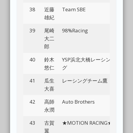
38
近藤
Team SBE
Bl
雄紀
39
尾崎
98%Racing
Bl
大二
郎
40
鈴木
YSP浜北大橋レーシン
Bl
悠仁
グ
41
瓜生
レーシングチーム鷹
Bl
大喜
42
高師
Auto Brothers
Bl
永潤
43
古賀
★MOTION RACING★
Bl
翼