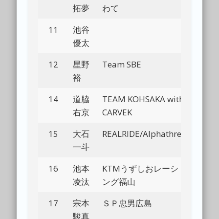
拓夢
わて
11
池谷
Bl
優太
12
星野
Team SBE
Bl
裕
14
道脇
TEAM KOHSAKA with
Bl
右京
CARVEK
15
大石
REALRIDE/Alphathree
Bl
一斗
16
池本
KTMうずしおレーシ
Bl
凌汰
ング福山
17
宗本
ＳＰ忠男広島
Bl
駿真