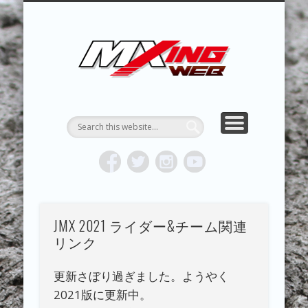
MXING & MXING＋PLUS
HYPER MXING
ABOUT MX
CONTACT
RESULTS
REPORT
TOPICS
HOME
MXING 
トク
MOTOCR
JMX 2021 ライダー&チーム関連
リンク
更新さぼり過ぎました。ようやく
2021版に更新中。