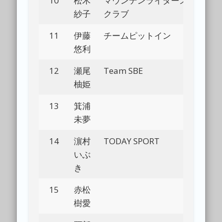
10
松木
マウンテンライダーズ
Bl
紗子
クラブ
11
伊藤
チームピットイン
Bl
悠利
12
瀬尾
Team SBE
Bl
柚姫
13
箕浦
Bl
未夢
14
濵村
TODAY SPORT
Bl
いぶ
き
15
赤松
Bl
樹愛