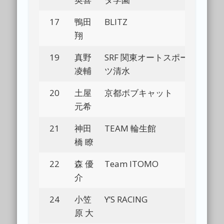
17
鴨田
BLITZ
Bl
翔
19
真野
SRF 関東オートスポー
Bl
凌輔
ツ清水
20
土屋
京都ボブキャット
Bl
元希
21
神田
TEAM 輪生館
Bl
橋 瞭
22
森 優
Team ITOMO
Bl
介
24
小笠
Y’S RACING
原 大