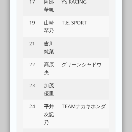
17
阿部
Y’s RACING
Bl
華帆
19
山崎
T.E. SPORT
Bl
琴乃
21
吉川
Bl
純菜
22
髙原
グリーンシャドウ
Bl
央
23
加茂
Bl
優里
24
平井
TEAMナカキホンダ
Bl
友記
乃