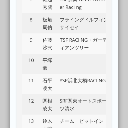
秀鷹
er Raci ng
8
板垣
フライングドルフィン
Bl
周佑
サイセイ
9
佐藤
TSF RACI NG・ガーデ
Bl
沙弐
ィアンツリー
10
平塚
Bl
豪
11
石平
YSP浜北大橋RACI NG
Bl
凌大
12
関根
SRF関東オートスポー
Bl
凌太
ツ清水
13
鈴木
チーム ピットイン
Bl