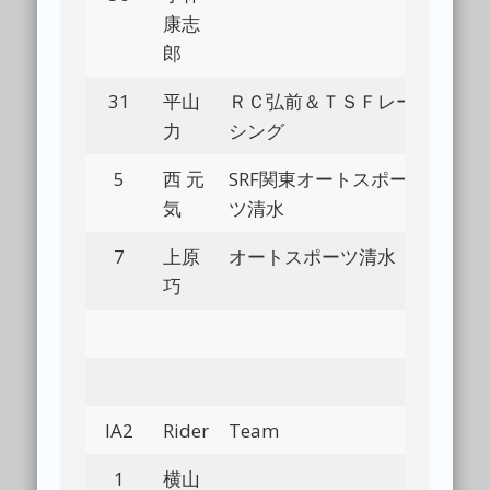
康志
郎
31
平山
ＲＣ弘前＆ＴＳＦレー
Bl
力
シング
5
西 元
SRF関東オートスポー
Bl
気
ツ清水
7
上原
オートスポーツ清水
Bl
巧
IA2
Rider
Team
Bl
1
横山
Bl