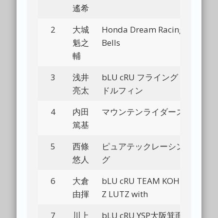
遙希
2
大城
Honda Dream Racing
Bl
魁之
Bells
輔
3
浅井
bLU cRU フライング
Bl
亮太
ドルフィン
4
内田
マウンテンライダーズ
Bl
篤基
5
西條
ピュアテックレーシン
Bl
悠人
グ
6
大倉
bLU cRU TEAM KOH-
Bl
由揮
Z LUTZ with
7
川上
bLU cRU YSP大阪箕面
Bl