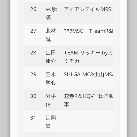
26
林 駆
アイアンテイルMRS
Bl
凜
27
北林
ｺﾏﾂMSC Ｔ eamR&D
Bl
誠
28
山田
TEAM リッキー byカ
Bl
康介
ミチカ
29
三木
SHI GA-MC&土山MSA
Bl
学心
30
岩手
花巻R＆HQV平田自動
Bl
信
車
31
辻岡
Bl
繁