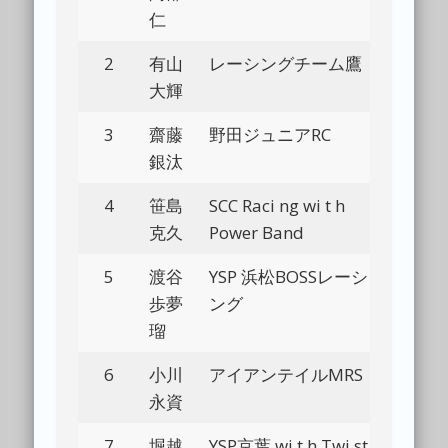
仁
2
有山
レーシングチーム鷹
Bl
大輝
3
齋藤
野田ジュニアRC
Bl
銀汰
4
笹島
SCC Raci ng wi t h
Bl
克久
Power Band
5
渡谷
YSP 浜松BOSSレーシ
Bl
歩夢
ング
瑠
6
小川
アイアンテイルMRS
Bl
永資
7
堀越
YSP京葉 wi t h Twi st
Bl