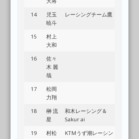
大将
14
児玉
レーシングチーム鷹
Bl
暁斗
15
村上
Bl
大和
16
佐々
Bl
木 麗
哉
17
松岡
Bl
力翔
18
榊 流
和木レーシング＆
Bl
星
Sakur ai
19
村松
KTMうず潮レーシン
Bl