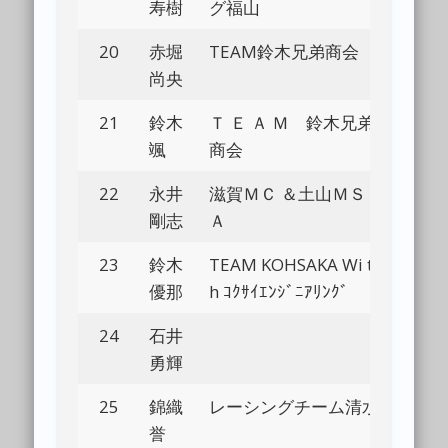
寿樹
グ福山
20
赤堀
TEAM鈴木兄弟商会
Bl
尚央
21
鈴木
Ｔ Ｅ Ａ Ｍ 鈴木兄弟
Bl
颯
商会
22
永井
滋賀ＭＣ ＆土山ＭＳ
Bl
剛志
Ａ
23
鈴木
TEAM KOHSAKA Wi t
Bl
優那
h ｺｸｻｲｴﾝｼﾞﾆｱﾘﾝｸﾞ
24
石井
Bl
勇輝
25
錦織
レーシングチーム清水
Bl
誉