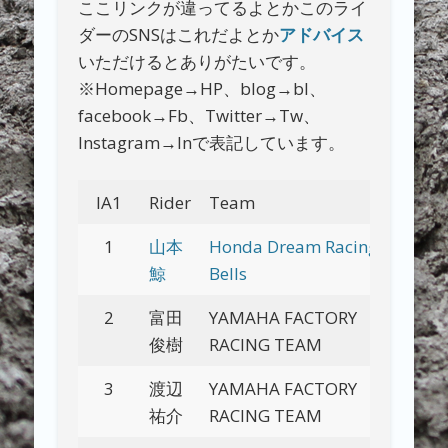
ここリンクが違ってるよとかこのライ
ダーのSNSはこれだよとか
アドバイス
いただけるとありがたいです。
※Homepage→HP、blog→bl、
facebook→Fb、Twitter→Tw、
Instagram→Inで表記しています。
IA1
Rider
Team
Bl
1
山本
Honda Dream Racing
Bl
鯨
Bells
2
富田
YAMAHA FACTORY
Bl
俊樹
RACING TEAM
3
渡辺
YAMAHA FACTORY
Bl
祐介
RACING TEAM