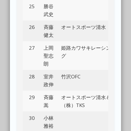
25
勝谷
Bl
武史
26
斉藤
オートスポーツ清水
Bl
健太
27
上岡
姫路カワサキレーシン
聖志
グ
朗
28
室井
竹沢OFC
Bl
政伸
29
斉藤
オートスポーツ清水＆
Bl
嵩
（株）TKS
30
小林
Bl
雅裕