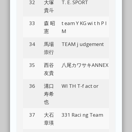
32
大塚
T. E. SPORT
Bl
貴斗
33
森 昭
t eam Y KG wi t h P I
Bl
憲
M
34
馬場
TEAM j udgement
Bl
崇行
35
西谷
八尾カワサキANNEX
Bl
友貴
36
溝口
WI TH T-f act or
Bl
寿希
也
37
大石
331 Raci ng Team
Bl
章瑛