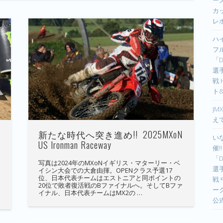
ーズ
カ
レ
ハ
フ
「D
選手
戦
ト
JM
え
新たな時代へ突き進め!! 2025MXoN
い
US Ironman Raceway
催!
「D
写真は2024年のMXoNイギリス・マターリー・ベ
選手
イシン大会での大倉由揮。OPENクラス予選17
位、日本代表チームはエストニアと同ポイントの
戦
20位で敗者復活戦のBファイナルへ。そしてBファ
カ
ー
イナル、日本代表チームはMX2の …
公