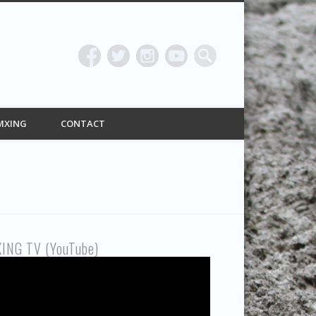
ING
MXING
CONTACT
ING TV (YouTube)