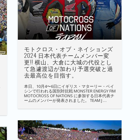
イ
ブ
モトクロス・オブ・ネイションズ
2024 日本代表チームメンバー変
更!! 横山、大倉に大城の代役とし
て急遽渡辺が加わり予選突破と過
去最高位を目指す。
本日、10月4〜6日にイギリス・マターリー・ベイ
オ
シンで行われる国別対抗戦 MONSTER ENERGY FIM
MOTOCROSS OF NATIONS に参加する日本代表チ
ームのメンバーが発表されました。 TEAM J …