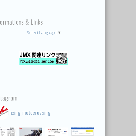
formations & Links
Select Language
▼
stagram
mxing_motocrossing