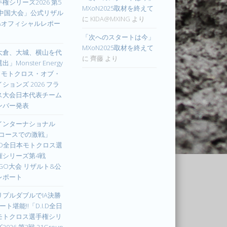
権シリーズ2026 第5
MXoN2025取材を終えて
 中国大会」公式リザル
に
KIDA@MXING
より
&オフィシャルレポー
「次へのスタートは今」
MXoN2025取材を終えて
大倉、大城、横山を代
に
齊藤
より
出」Monster Energy
IM モトクロス・オブ・
ションズ 2026 フラ
ス大会日本代表チーム
ンバー発表
インターナショナル
Xコースでの激戦」
I.D全日本モトクロス選
権シリーズ第4戦
UGO大会 リザルト&公
レポート
リプルダブルでIA決勝
ート堪能!!「D.I.D全日
モトクロス選手権シリ