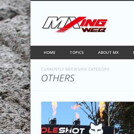
MXIN
Facebook
Twitter
Pinterest
Vimeo
モトクロス情報サイト
HOME
TOPICS
ABOUT MX
CURRENTLY BROWSING CATEGORY
OTHERS