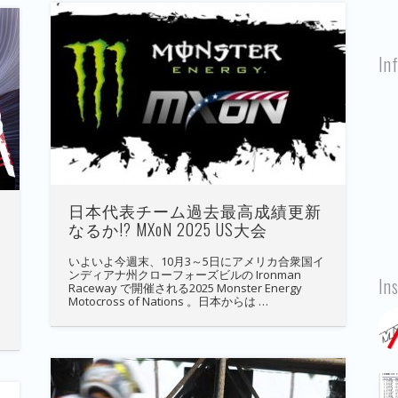
In
日本代表チーム過去最高成績更新
なるか!? MXoN 2025 US大会
いよいよ今週末、10月3～5日にアメリカ合衆国イ
ンディアナ州クローフォーズビルの Ironman
In
Raceway で開催される2025 Monster Energy
Motocross of Nations 。日本からは …