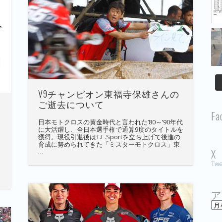
V9チャンピオン東福寺保雄さんの
ご逝去について
Fa
K
日本モトクロスの黄金時代と言われた’80～’90年代
に大活躍し、全日本選手権で通算9度のタイトルを
獲得。現役引退後はT.E.Sportを立ち上げて後進の
育成に努められてきた「ミスターモトクロス」東
X
…
Twe
、
ア
ア
ー
カ