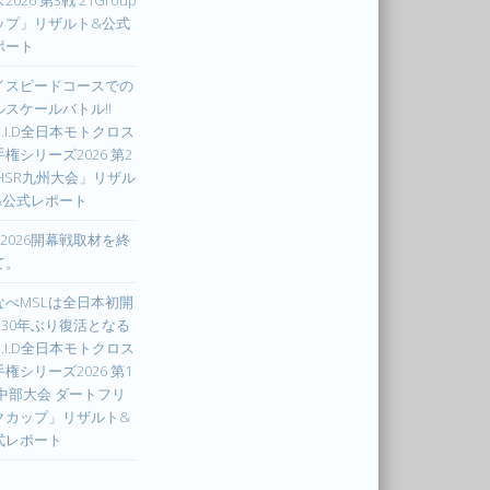
2026 第3戦 21Group
ップ」リザルト&公式
ポート
イスピードコースでの
ルスケールバトル!!
.I.D全日本モトクロス
権シリーズ2026 第2
 HSR九州大会」リザル
&公式レポート
X2026開幕戦取材を終
て。
なべMSLは全日本初開
! 30年ぶり復活となる
.I.D全日本モトクロス
権シリーズ2026 第1
 中部大会 ダートフリ
クカップ」リザルト&
式レポート