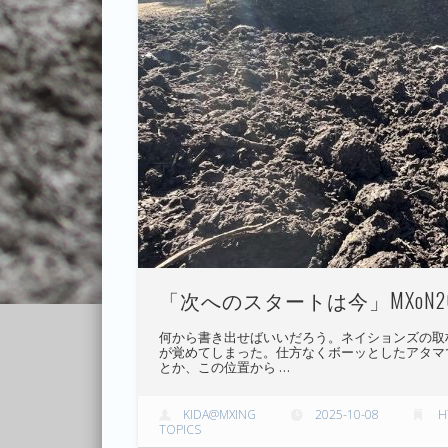
「次へのスタートは今」MXoN2
何から書き出せばいいだろう。ネイションズの取
が覚めてしまった。仕方なくボーッとしたアタマ
とか、この位置から …
KIDA@MXING
2025-10-08
H
TOPICS