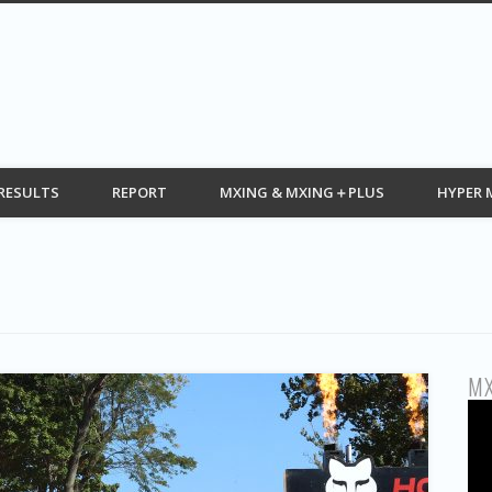
G web モトクロス情報 MOTOCROSS
RESULTS
REPORT
MXING & MXING＋PLUS
HYPER 
MX