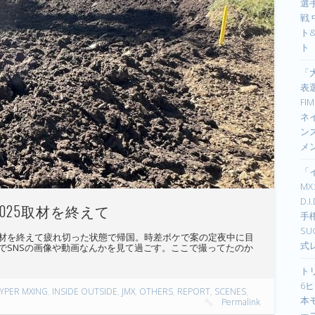
選手
戦
ト
ト
「
表選
F
ネイ
ン
メ
「
M
D.
025取材を終えて
手
S
材を終えて疲れ切った状態で帰国。時差ボケで案の定夜中に目
式
でSNSの画像や動画なんかを見て過ごす。ここで撮ってたのか
ト
6ヒ
YPER MXING
,
INSIDE OUTSIDE
,
JMX
,
OTHERS
,
REPORT
,
SCENES
,
本
Permalink