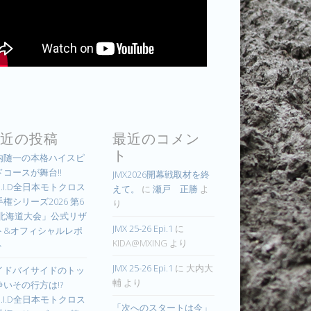
近の投稿
最近のコメン
ト
内随一の本格ハイスピ
ドコースが舞台!!
JMX2026開幕戦取材を終
.I.D全日本モトクロス
えて。
に
瀬戸 正勝
よ
権シリーズ2026 第6
り
 北海道大会」公式リザ
JMX 25-26 Epi.1
に
ト&オフィシャルレポ
KIDA@MXING
より
ト
JMX 25-26 Epi.1
に
大内大
イドバイサイドのトッ
輔
より
争いその行方は!?
.I.D全日本モトクロス
「次へのスタートは今」