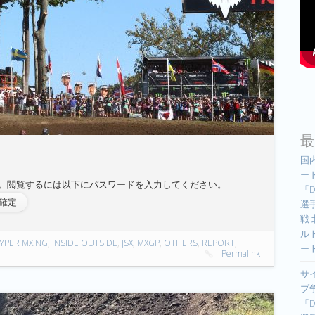
最
国
ー
。閲覧するには以下にパスワードを入力してください。
「D
選手
戦
ル
YPER MXING
,
INSIDE OUTSIDE
,
JSX
,
MXGP
,
OTHERS
,
REPORT
,
ー
Permalink
サ
プ
「D