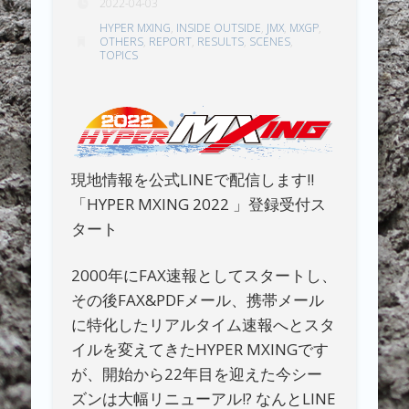
2022-04-03
HYPER MXING
,
INSIDE OUTSIDE
,
JMX
,
MXGP
,
OTHERS
,
REPORT
,
RESULTS
,
SCENES
,
TOPICS
現地情報を公式LINEで配信します!!
「HYPER MXING 2022 」登録受付ス
タート
2000年にFAX速報としてスタートし、
その後FAX&PDFメール、携帯メール
に特化したリアルタイム速報へとスタ
イルを変えてきたHYPER MXINGです
が、開始から22年目を迎えた今シー
ズンは大幅リニューアル!? なんとLINE