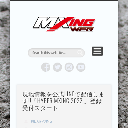
MXING & MXING＋PLUS
HYPER MXING
ABOUT MX
CONTACT
RESULTS
REPORT
TOPICS
HOME
MXING 
トク
MOTOCR
現地情報を公式LINEで配信しま
す!!「HYPER MXING 2022 」登録
受付スタート
KIDA@MXING