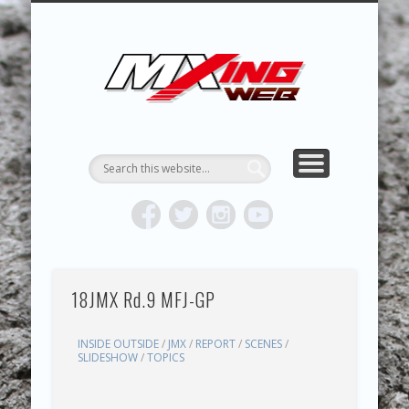
MXING & MXING＋PLUS
HYPER MXING
ABOUT MX
CONTACT
RESULTS
REPORT
TOPICS
HOME
MXING 
トク
MOTOCR
18JMX Rd.9 MFJ-GP
INSIDE OUTSIDE
/
JMX
/
REPORT
/
SCENES
/
SLIDESHOW
/
TOPICS