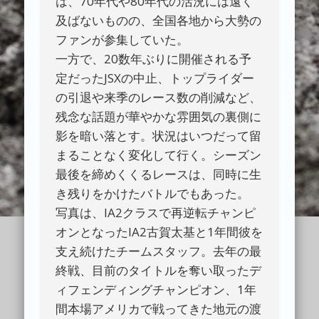
は、70年代や80年代の活況には遠く
及ばないものの、全国各地から大勢の
ファンが参集していた。
一方で、20数年ぶりに開催される予
定だったJSXの中止、トップライダー
の引退や来季のレース数の削減など、
残念な話題が華やかな雰囲気の裏側に
影を暗い落とす。状況はいつだって留
まることなく変化して行く。シーズン
最後を締めくくるレースは、同時に生
き残りをかけたバトルでもあった。
写真は、IA2クラスで再逆転チャンピ
オンとなったIA2古賀太基と1年間彼を
支え続けたチームスタッフ。去年の最
終戦、目前のタイトルを奪い取ったデ
ィフェンディングチャンピオン、1年
間本場アメリカで戦ってきた地元の渡