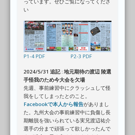
っています。ぜひご覧になってくださ
い
P1-4 PDF
P2-3 PDF
2024/5/31 追記
:
地元期待の渡辺 陵選
手怪我のため今大会を欠場
先週、事前練習中にクラッシュして怪
我をしてしまったとのこと。
Facebookで本人から報告
がありまし
た。九州大会の事前練習中に負傷し長
期離脱を強いられている実兄渡辺祐介
選手の分まで頑張って欲しかったんで