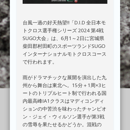
台風一過の好天熱望!!「D.I.D 全日本モ
トクロス選手権シリーズ 2024 第4戦
SUGO大会」は、6月1～2日に宮城県
柴田郡村田町のスポーツランドSUGO
インターナショナルモトクロスコース
で行われます。
雨がドラマチックな展開を演出した九
州から舞台は東北へ。15分＋1周×3ヒ
ートのトリプルヒート制で行われる国
内最高峰IA1クラスはマディコンディ
ションの中苦渋を味わったチャンピオ
ン・ジェイ・ウィルソン選手が第3戦
の雪辱を果たせるかどうか。混戦の