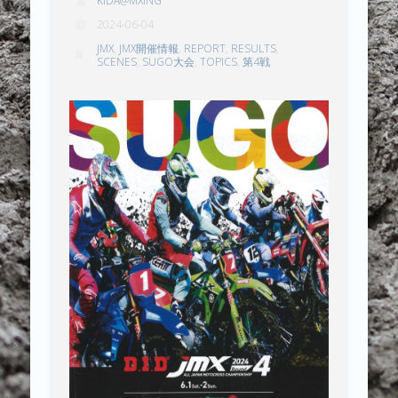
KIDA@MXING
2024-06-04
JMX
,
JMX開催情報
,
REPORT
,
RESULTS
,
SCENES
,
SUGO大会
,
TOPICS
,
第4戦