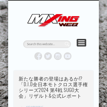
MXING & MXING＋PLUS
HYPER MXING
ABOUT MX
CONTACT
RESULTS
REPORT
TOPICS
HOME
MXING 
トク
MOTOCR
新たな勝者の登場はあるか!?
「D.I.D全日本モトクロス選手権
シリーズ2024 第4戦 SUGO大
会」リザルト&公式レポート