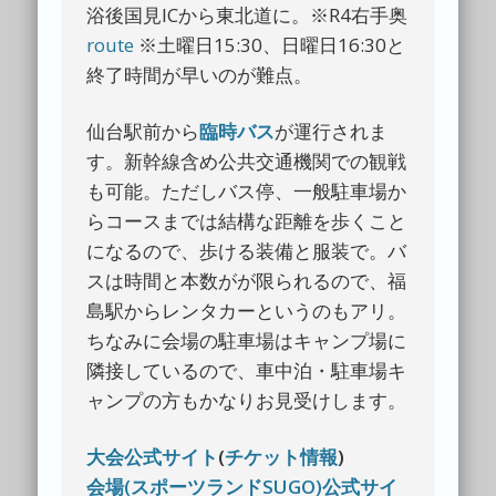
浴後国見ICから東北道に。※R4右手奥
route
※土曜日15:30、日曜日16:30と
終了時間が早いのが難点。
仙台駅前から
臨時バス
が運行されま
す。新幹線含め公共交通機関での観戦
も可能。ただしバス停、一般駐車場か
らコースまでは結構な距離を歩くこと
になるので、歩ける装備と服装で。バ
スは時間と本数がが限られるので、福
島駅からレンタカーというのもアリ。
ちなみに会場の駐車場はキャンプ場に
隣接しているので、車中泊・駐車場キ
ャンプの方もかなりお見受けします。
大会公式サイト
(
チケット情報
)
会場(スポーツランドSUGO)公式サイ