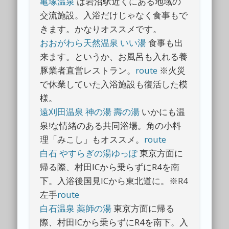
亀塚温泉
は岩沼駅近くにある地域の
交流施設。入浴だけじゃなく食事もで
きます。かなりオススメです。
おおがわら天然温泉 いい湯
食事も出
来ます。というか、お風呂も入れる養
豚業者直営レストラン。
route
※火災
で休業していた入浴施設も復活した模
様。
遠刈田温泉 神の湯
壽の湯
いかにも温
泉!な情緒のある共同浴場。角の小料
理「みこし」もオススメ。
route
白石 やすらぎの湯ゆっぽ
東京方面に
帰る際、村田ICから乗らずにR4を南
下。入浴後国見ICから東北道に。※R4
左手
route
白石温泉 薬師の湯
東京方面に帰る
際、村田ICから乗らずにR4を南下。入