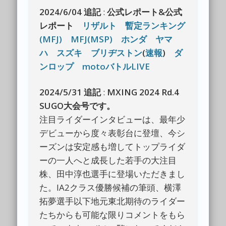
2024/6/04 追記
:
公式レポート&公式
レポート
リザルト
暫定ランキング
(MFJ)
MFJ(MSP)
ホンダ
ヤマ
ハ
スズキ
ブリヂストン
(
速報
)
ダ
ンロップ
motoバトルLIVE
2024/5/31 追記
:
MXING 2024 Rd.4
SUGO大会号です。
注目ライダーインタビューは、最年少
デビューから度々表彰台に登壇、今シ
ーズンは安定感も増してトップライダ
ーの一人へと成長した若手の大注目
株、田中淳也選手に登場いただきまし
た。IA2クラス優勝候補の筆頭、横澤
拓夢選手以下地元東北期待のライダー
たちからも可能な限りコメントをもら