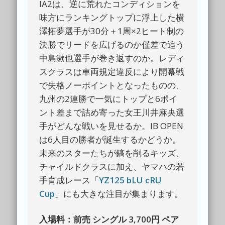
IA2は、逆に荒れたコンディションを
味方にランキングトップに浮上した横
澤拓夢選手が30分＋1周×2ヒート制の
決勝でリードを広げるのか僅差で追う
中島漱也選手が巻き返すのか。レディ
スクラスは車両規定違反により開幕戦
で失格ノーポイントとなったものの、
九州の2連勝で一気にトップと6ポイ
ント差まで詰め寄った女王川井麻央選
手がどんな戦いを見せるか。IB OPEN
は6人目の勝者が誕生するかどうか。
未来のスターたちが鎬を削るキッズ、
チャイルドクラスに加え、ヤマハの若
手育成レース「
YZ125 bLU cRU
Cup
」にも大きな注目が集まります。
入場料：前売 シングル 3,700円 ペア