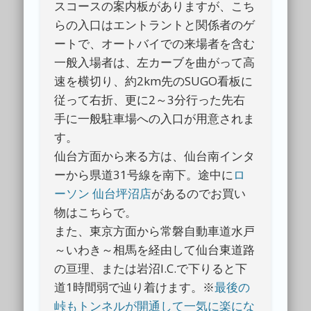
スコースの案内板がありますが、こち
らの入口はエントラントと関係者のゲ
ートで、オートバイでの来場者を含む
一般入場者は、左カーブを曲がって高
速を横切り、約2km先のSUGO看板に
従って右折、更に2～3分行った先右
手に一般駐車場への入口が用意されま
す。
仙台方面から来る方は、仙台南インタ
ーから県道31号線を南下。途中に
ロ
ーソン 仙台坪沼店
があるのでお買い
物はこちらで。
また、東京方面から常磐自動車道水戸
～いわき～相馬を経由して仙台東道路
の亘理、または岩沼I.C.で下りると下
道1時間弱で辿り着けます。※
最後の
峠もトンネルが開通して一気に楽にな