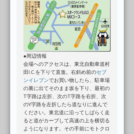
●周辺情報
会場へのアクセスは、東北自動車道村
田I.C.を下りて直進。右斜め前の
セブ
ンイレブン
でお買い物したら、駐車場
の裏に出てそのまま坂を下り、最初の
T字路は左折、次のT字路を右折、次
のY字路を左折したら道なりに進んで
ください。東北道に沿ってしばらく走
ると道がカーブして高速の上を横切る
ようになります。その手前にモトクロ