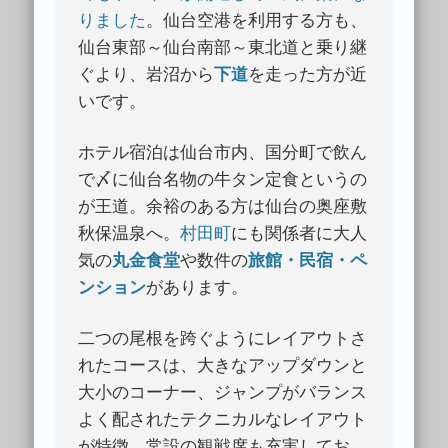
りました
。仙台空港を利用する方も、
仙台東部～仙台南部～東北道と乗り継
ぐより、岩沼から
下道
を走った方が近
いです。
ホテル宿泊は仙台市内、国分町で飲ん
で〆に仙台名物の牛タン定食というの
が王道。余裕のある方は仙台の奥座敷
秋保温泉へ。
村田町
にも関係者に大人
気の
丸金食堂
や数件の
旅館・民宿・ペ
ンション
があります。
二つの尾根を跨ぐようにレイアウトさ
れたコースは、大きなアップダウンと
大小のコーナー、ジャンプがバランス
よく配されたテクニカルなレイアウト
が特徴。常設の観戦席も充実してお