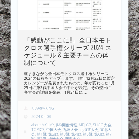
「感動がここに!!」全日本モト
クロス選手権シリーズ 2024 ス
ケジュール & 主要チームの体
制について
遅まきながら全日本モトクロス選手権シリーズ
2024の日程をアップします。 昨年12月22日に暫定
カレンダーが発表されたものの、年が変わった1月
25日に第3戦中国大会の中止が決定。その翌日に
各大会の詳細を発表、1月31日に …
KIDA@MXING
2024-04-08
about MX
,
JMX
,
JMX開催情報
,
MFJ-GP
,
SUGO大会
,
TOPICS
,
中国大会
,
九州大会
,
北海道大会
,
東北大
会
,
第1戦
,
第2戦
,
第3戦
,
第4戦
,
第5戦
,
第6戦
,
第7
戦
,
第8戦
,
近畿大会
,
関東大会