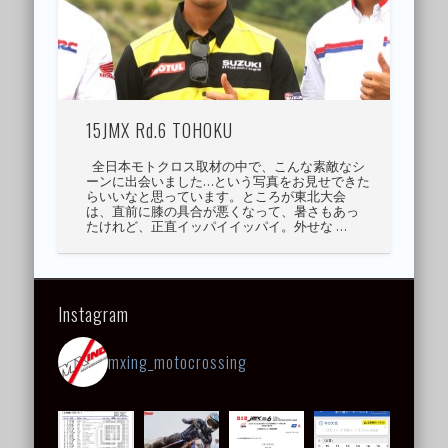
15JMX Rd.6 TOHOKU
全日本モトクロス取材の中で、こんな素敵なシ
ーンに出会いました…という写真をお見せできた
らいいなと思っています。ところが東北大会
は、直前に膝の具合が悪くなって、暑さもあっ
たけれど、正直イッパイイッパイ。外せな …
Instagram
mxing_motocrossing