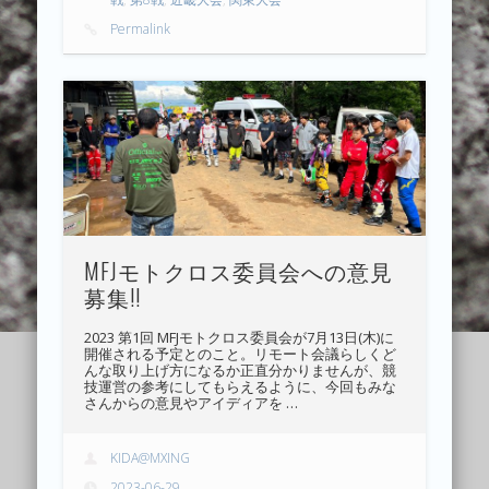
Permalink
MFJモトクロス委員会への意見
募集!!
2023 第1回 MFJモトクロス委員会が7月13日(木)に
開催される予定とのこと。リモート会議らしくど
んな取り上げ方になるか正直分かりませんが、競
技運営の参考にしてもらえるように、今回もみな
さんからの意見やアイディアを …
KIDA@MXING
2023-06-29