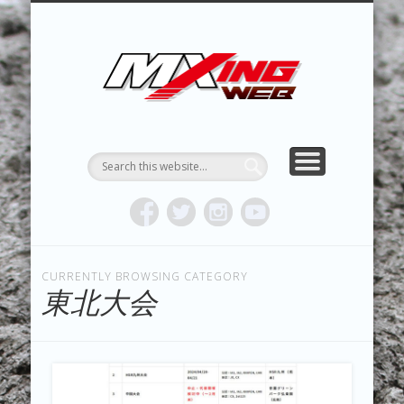
MXING & MXING＋PLUS
HYPER MXING
ABOUT MX
CONTACT
RESULTS
REPORT
TOPICS
HOME
MXING 
トク
MOTOCR
CURRENTLY BROWSING CATEGORY
東北大会