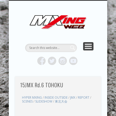
MXING & MXING＋PLUS
HYPER MXING
ABOUT MX
CONTACT
RESULTS
REPORT
TOPICS
HOME
MXING 
トク
MOTOCR
15JMX Rd.6 TOHOKU
HYPER MXING
/
INSIDE OUTSIDE
/
JMX
/
REPORT
/
SCENES
/
SLIDESHOW
/
東北大会