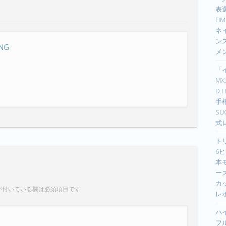
表選
F
ネイ
ン
ING
メ
「
M
D.
手
S
式
ト
6ヒ
本
ーズ
カ
が付いている欄は必須項目です
レ
ハ
フ