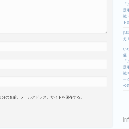
「D
選手
戦
ト
JM
え
い
催!
「D
選手
戦
ー
公
自分の名前、メールアドレス、サイトを保存する。
In