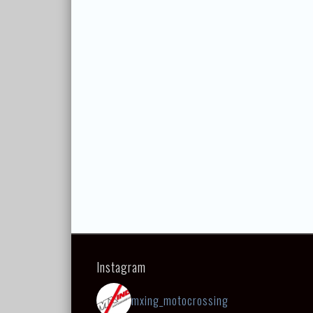
Instagram
mxing_motocrossing