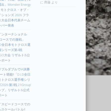
に
齊藤
より
出」Monster Energy
IM モトクロス・オブ・
ションズ 2026 フラ
ス大会日本代表チーム
ンバー発表
インターナショナル
Xコースでの激戦」
I.D全日本モトクロス選
権シリーズ第4戦
UGO大会 リザルト&公
レポート
リプルダブルでIA決勝
ート堪能!!「D.I.D全日
モトクロス選手権シリ
2026 第3戦 21Group
ップ」リザルト&公式
ポート
イスピードコースでの
ルスケールバトル!!