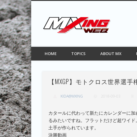
MXIN
Facebook
Twitter
Pinterest
Vimeo
モトクロス情報サイト
HOME
TOPICS
ABOUT MX
【MXGP】モトクロス世界選手権
KIDA@MXING
2018-09-03
カタールに代わって新たにカレンダーに加
るみたいですね。フラットだけど超ワイド
土手が作られています。
決勝動画