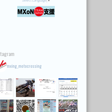
Select Language
▼
stagram
mxing_motocrossing