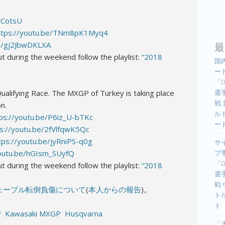
aCotsU
ttps://youtu.be/TNm8pK1Myq4
最
be/gj2JbwDKLXA
t during the weekend follow the playlist:
“2018
国
ー
「D
選手
alifying Race. The MXGP of Turkey is taking place
戦
on.
ル
ps://youtu.be/P6iz_U-bTKc
ー
ps://youtu.be/2fVlfqwK5Qc
tps://youtu.be/jyRniPS-q0g
サ
プ
youtu.be/hGIsm_SUyfQ
「D
t during the weekend follow the playlist:
“2018
選手
戦
ェーブル転倒負傷について
(
本人からの報告
)。
ト
ト
P
Kawasaki MXGP
Husqvarna
「