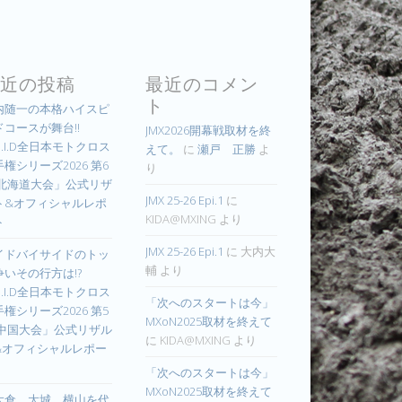
近の投稿
最近のコメン
ト
内随一の本格ハイスピ
ドコースが舞台!!
JMX2026開幕戦取材を終
.I.D全日本モトクロス
えて。
に
瀬戸 正勝
よ
権シリーズ2026 第6
り
 北海道大会」公式リザ
JMX 25-26 Epi.1
に
ト&オフィシャルレポ
KIDA@MXING
より
ト
JMX 25-26 Epi.1
に
大内大
イドバイサイドのトッ
輔
より
争いその行方は!?
.I.D全日本モトクロス
「次へのスタートは今」
権シリーズ2026 第5
MXoN2025取材を終えて
 中国大会」公式リザル
に
KIDA@MXING
より
&オフィシャルレポー
「次へのスタートは今」
MXoN2025取材を終えて
大倉、大城、横山を代