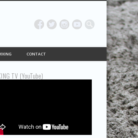
ING
MXING
CONTACT
ING TV (YouTube)