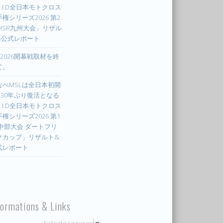
.I.D全日本モトクロス
権シリーズ2026 第2
 HSR九州大会」リザル
&公式レポート
X2026開幕戦取材を終
て。
なべMSLは全日本初開
! 30年ぶり復活となる
.I.D全日本モトクロス
権シリーズ2026 第1
 中部大会 ダートフリ
クカップ」リザルト&
式レポート
formations & Links