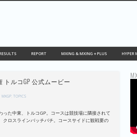
G web モトクロス情報 MOTOCROSS
RESULTS
REPORT
MXING & MXING＋PLUS
HYPER 
MX
 トルコGP 公式ムービー
MXGP
,
TOPICS
わった中東、トルコGP。コースは競技場に隣接されて
。クロスラインバッチバチ。コースサイドに観戦要の