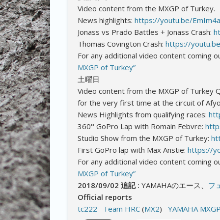
Video content from the MXGP of Turkey.
News highlights:
https://youtu.be/EmIm4
Jonass vs Prado Battles + Jonass Crash:
h
Thomas Covington Crash:
https://youtu.
For any additional video content coming ou
MXGP of Turkey”
土曜日
Video content from the MXGP of Turkey Qu
for the very first time at the circuit of Afy
News Highlights from qualifying races:
htt
360° GoPro Lap with Romain Febvre:
htt
Studio Show from the MXGP of Turkey:
ht
First GoPro lap with Max Anstie:
https://
For any additional video content coming ou
MXGP of Turkey”
2018/09/02 追記 :
YAMAHAのエース、
フ
Official reports
tc222
Team HRC
(
MX2
)
YAMAHA MXG