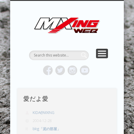
MXING & MXING＋PLUS
HYPER MXING
ABOUT MX
CONTACT
RESULTS
REPORT
TOPICS
HOME
MXING 
トク
MOTOCR
愛だよ愛
KIDA@MXING
2004-12-28
blog「泥の部屋」