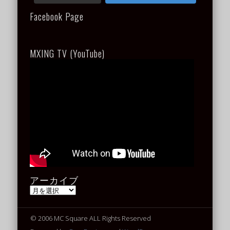
Facebook Page
MXING TV (YouTube)
アーカイブ
ア
ー
カ
イ
© 2006 MC Square ALL Rights Reserved
ブ