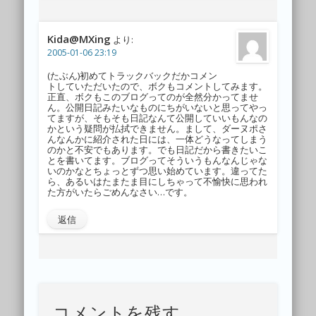
Kida@MXing
より:
2005-01-06 23:19
(たぶん)初めてトラックバックだかコメン
トしていただいたので、ボクもコメントしてみます。
正直、ボクもこのブログってのが全然分かってませ
ん。公開日記みたいなものにちがいないと思ってやっ
てますが、そもそも日記なんて公開していいもんなの
かという疑問が払拭できません。まして、ダーヌポさ
んなんかに紹介された日には、一体どうなってしまう
のかと不安でもあります。でも日記だから書きたいこ
とを書いてます。ブログってそういうもんなんじゃな
いのかなとちょっとずつ思い始めています。違ってた
ら、あるいはたまたま目にしちゃって不愉快に思われ
た方がいたらごめんなさい…です。
返信
コメントを残す