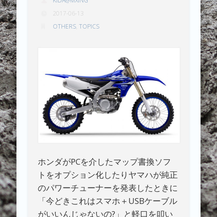
KIDA@MXING
2017-06-13
OTHERS
,
TOPICS
ホンダがPCを介したマップ書換ソフ
トをオプション化したりヤマハが純正
のパワーチューナーを発表したときに
「今どきこれはスマホ＋USBケーブル
がいいんじゃないの?」と軽口を叩い