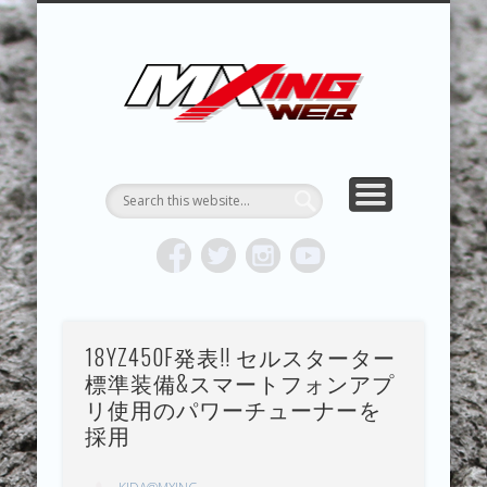
MXING & MXING＋PLUS
HYPER MXING
ABOUT MX
CONTACT
RESULTS
REPORT
TOPICS
HOME
MXING 
トク
MOTOCR
18YZ450F発表!! セルスターター
標準装備&スマートフォンアプ
リ使用のパワーチューナーを
採用