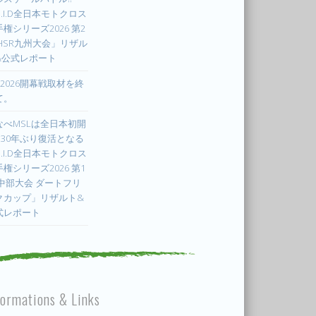
.I.D全日本モトクロス
権シリーズ2026 第2
 HSR九州大会」リザル
&公式レポート
X2026開幕戦取材を終
て。
なべMSLは全日本初開
! 30年ぶり復活となる
.I.D全日本モトクロス
権シリーズ2026 第1
 中部大会 ダートフリ
クカップ」リザルト&
式レポート
formations & Links