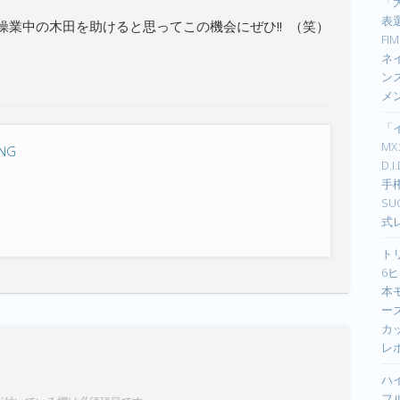
「
表選
業中の木田を助けると思ってこの機会にぜひ!! （笑）
F
ネイ
ン
メ
「
M
ING
D.
手
S
式
ト
6ヒ
本
ーズ
カ
レ
ハ
フ