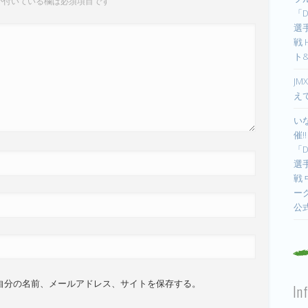
が付いている欄は必須項目です
「D
選手
戦
ト
JM
え
い
催!
「D
選手
戦
ー
公
自分の名前、メールアドレス、サイトを保存する。
In