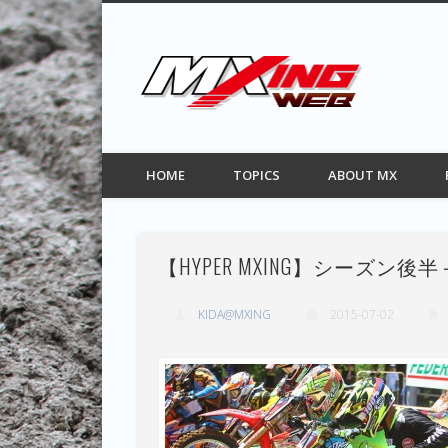
MXIN
Facebook
Twitter
Pinterest
Vimeo
モトクロス情報サイト
HOME
TOPICS
ABOUT MX
【HYPER MXING】シーズン
KIDA@MXING
2015-07-02