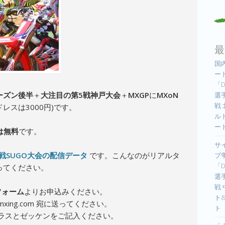
最
国
ー
「D
ーズン後半
＋
大注目の第5戦神戸大会
＋
MXGP
に
MXoN
選手
戦
レスは3000円)です。
ル
ー
は無料
です。
サ
4戦SUGO大会の配信データ
です。こんなのがリアルタ
プ
「D
ってください。
選手
戦
フォーム
よりお申込みください。
ト
xing.com 宛に送ってください。
ト
ラスとゼッケンをご記入ください。