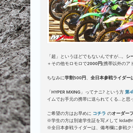
「超」というほどでもないんですが…。
シ
＋その他モロモロで
2000円
(携帯以外のアド
ちなみに
学割500円
、
全日本参戦ライダー
「
HYPER MXING
」ってナニ? という方
第
イムでお手元の携帯に送られてくる…と思
ご希望の方はお早めに
コチラ
の
オーダー
※学生の方は別途学生証を写メして kida@m
※全日本参戦ライダーは、備考欄に参戦ク