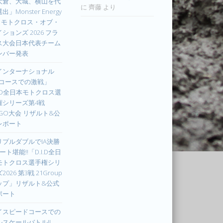
大倉、大城、横山を代
に
齊藤
より
出」Monster Energy
IM モトクロス・オブ・
ションズ 2026 フラ
ス大会日本代表チーム
ンバー発表
インターナショナル
Xコースでの激戦」
I.D全日本モトクロス選
権シリーズ第4戦
UGO大会 リザルト&公
レポート
リプルダブルでIA決勝
ート堪能!!「D.I.D全日
モトクロス選手権シリ
2026 第3戦 21Group
ップ」リザルト&公式
ポート
イスピードコースでの
ルスケールバトル!!