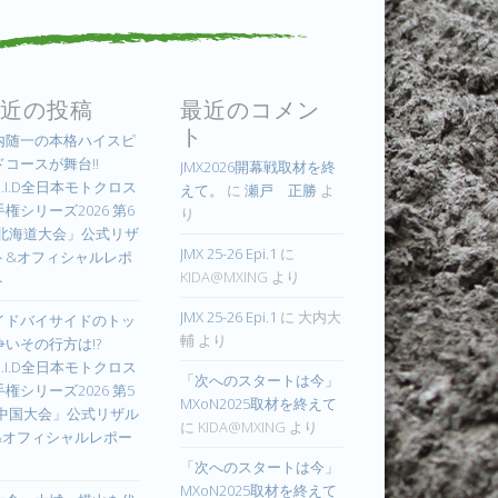
近の投稿
最近のコメン
ト
内随一の本格ハイスピ
ドコースが舞台!!
JMX2026開幕戦取材を終
.I.D全日本モトクロス
えて。
に
瀬戸 正勝
よ
権シリーズ2026 第6
り
 北海道大会」公式リザ
JMX 25-26 Epi.1
に
ト&オフィシャルレポ
KIDA@MXING
より
ト
JMX 25-26 Epi.1
に
大内大
イドバイサイドのトッ
輔
より
争いその行方は!?
.I.D全日本モトクロス
「次へのスタートは今」
権シリーズ2026 第5
MXoN2025取材を終えて
 中国大会」公式リザル
に
KIDA@MXING
より
&オフィシャルレポー
「次へのスタートは今」
MXoN2025取材を終えて