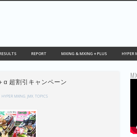
G web モトクロス情報 MOTOCROSS
RESULTS
REPORT
MXING & MXING＋PLUS
HYPER 
MX
後半＋α 超割引キャンペーン
HYPER MXING
,
JMX
,
TOPICS