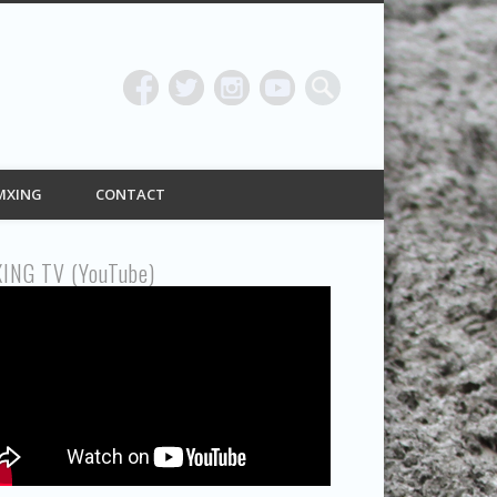
ING
MXING
CONTACT
ING TV (YouTube)