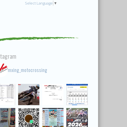
Select Language
▼
stagram
mxing_motocrossing