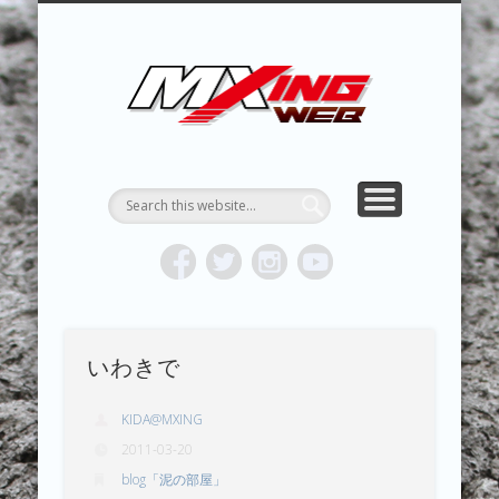
MXING & MXING＋PLUS
HYPER MXING
ABOUT MX
CONTACT
RESULTS
REPORT
TOPICS
HOME
MXING 
トク
MOTOCR
いわきで
KIDA@MXING
2011-03-20
blog「泥の部屋」