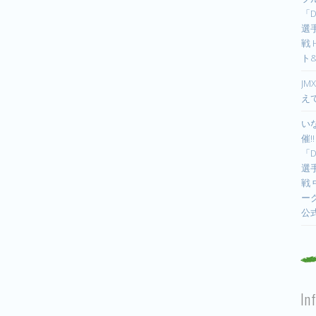
「D
選手
戦
ト
JM
え
い
催!
「D
選手
戦
ー
公
In