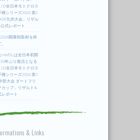
.I.D全日本モトクロス
権シリーズ2026 第2
 HSR九州大会」リザル
&公式レポート
X2026開幕戦取材を終
て。
なべMSLは全日本初開
! 30年ぶり復活となる
.I.D全日本モトクロス
権シリーズ2026 第1
 中部大会 ダートフリ
クカップ」リザルト&
式レポート
formations & Links