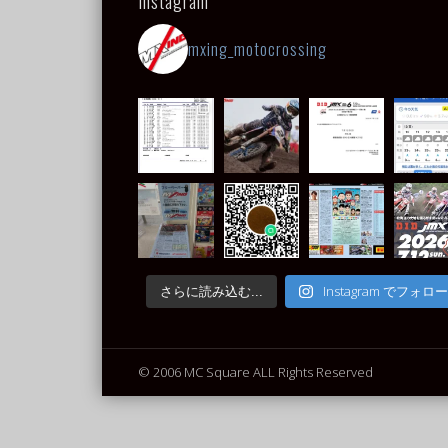
Instagram
mxing_motocrossing
Instagram でフォロー
さらに読み込む...
© 2006 MC Square ALL Rights Reserved