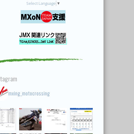
Select Language
▼
stagram
mxing_motocrossing