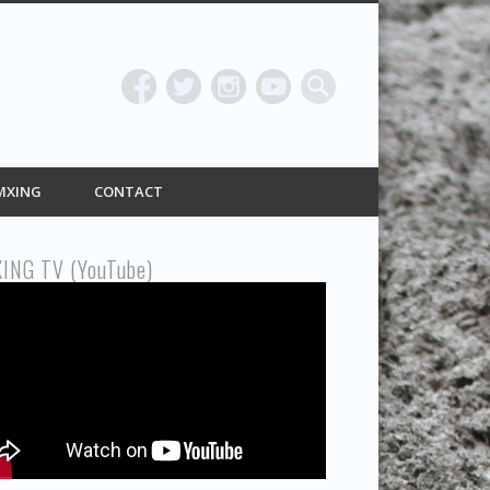
ING
MXING
CONTACT
ING TV (YouTube)