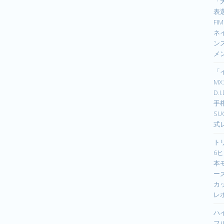
「
表選
F
ネイ
ン
メ
「
M
D.
手
S
式
ト
6ヒ
本
ーズ
カ
レ
ハ
フ