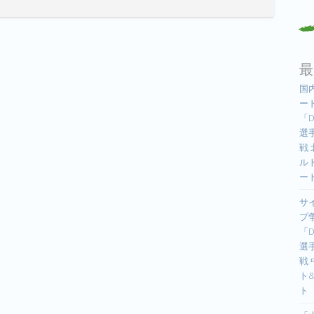
最
国
ー
「D
選手
戦
ル
ー
サ
プ
「D
選手
戦
ト
ト