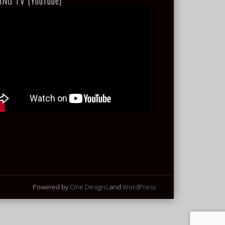
ING TV (YouTube)
Powered by
One Designs
and
WordPress