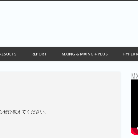
G web モトクロス情報 MOTOCROSS
RESULTS
REPORT
MXING & MXING＋PLUS
HYPER 
MX
ク
らぜひ教えてください。