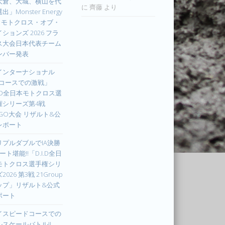
大倉、大城、横山を代
に
齊藤
より
出」Monster Energy
IM モトクロス・オブ・
ションズ 2026 フラ
ス大会日本代表チーム
ンバー発表
インターナショナル
Xコースでの激戦」
I.D全日本モトクロス選
権シリーズ第4戦
UGO大会 リザルト&公
レポート
リプルダブルでIA決勝
ート堪能!!「D.I.D全日
モトクロス選手権シリ
2026 第3戦 21Group
ップ」リザルト&公式
ポート
イスピードコースでの
ルスケールバトル!!