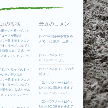
近の投稿
最近のコメン
ト
内随一の本格ハイスピ
ドコースが舞台!!
JMX2026開幕戦取材を終
.I.D全日本モトクロス
えて。
に
瀬戸 正勝
よ
権シリーズ2026 第6
り
 北海道大会」公式リザ
JMX 25-26 Epi.1
に
ト&オフィシャルレポ
KIDA@MXING
より
ト
JMX 25-26 Epi.1
に
大内大
イドバイサイドのトッ
輔
より
争いその行方は!?
.I.D全日本モトクロス
「次へのスタートは今」
権シリーズ2026 第5
MXoN2025取材を終えて
 中国大会」公式リザル
に
KIDA@MXING
より
&オフィシャルレポー
「次へのスタートは今」
MXoN2025取材を終えて