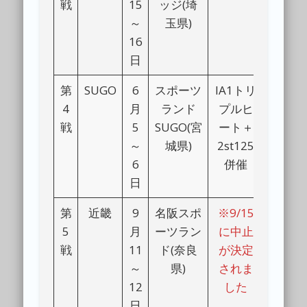
戦
15
ッジ(埼
～
玉県)
16
日
第
SUGO
6
スポーツ
IA1トリ
4
月
ランド
プルヒ
戦
5
SUGO(宮
ート＋
～
城県)
2st125
6
併催
日
第
近畿
9
名阪スポ
※9/15
5
月
ーツラン
に中止
戦
11
ド(奈良
が決定
～
県)
されま
12
した
日