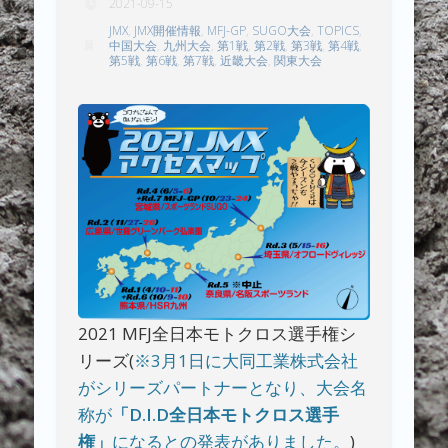
2021-09-15
JMX
,
JMX開催情報
,
MFJ-GP
,
SUGO大会
,
TOPICS
,
中国大会
,
九州大会
,
第1戦
,
第2戦
,
第3戦
,
第4戦
,
第5戦
,
第6戦
,
第7戦
,
近畿大会
,
関東大会
2021 MFJ全日本モトクロス選手権シ
リーズ(
※3月1日に大同工業株式会社
がシリーズパートナーとなり、大会名
称が
「D.I.D全日本モトクロス選手
権」
になるとの発表がありました。
)