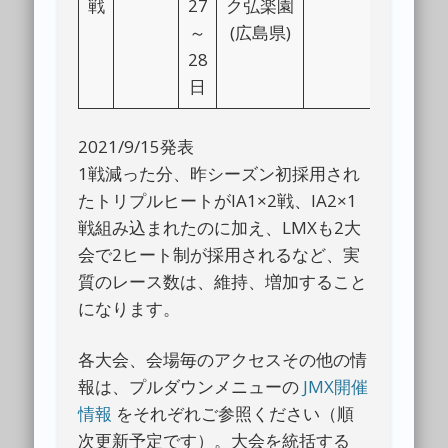
戦
27
ク弘楽園
～
(広島県)
28
日
2021/9/15発表
1戦減った分、昨シーズン初採用され
たトリプルヒートがIA1×2戦、IA2×1
戦組み込まれたのに加え、LMXも2大
会で2ヒート制が採用されるなど、実
質のレース数は、維持、増加すること
になります。
各大会、会場毎のアクセスその他の情
報は、プルダウンメニューの
JMX開催
情報
をそれぞれご参照ください（順
次更新予定です）。大会を統括する