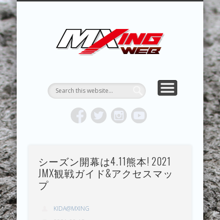
MXING & MXING＋PLUS
HYPER MXING
ABOUT MX
CONTACT
RESULTS
REPORT
TOPICS
HOME
MXING 
トク
MOTOCR
シーズン開幕は4.11熊本! 2021
JMX観戦ガイド&アクセスマッ
プ
KIDA@MXING