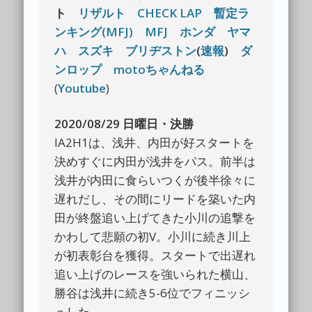
ト
リザルト
CHECK LAP
暫定ラ
ンキング(MFJ)
MFJ
ホンダ
ヤマ
ハ
スズキ
ブリヂストン
(
速報
)
ダ
ンロップ
motoちゃんねる
(
Youtube
)
2020/08/29 日曜日・決勝
IA2H1は、浅井、内田が好スタートを
決めすぐに内田が浅井をパス。前半は
浅井が内田に食らいつくが後半徐々に
遅れだし、その間にリードを築いた内
田が終盤追い上げてきた小川の追撃を
かわして悲願の初V。小川に続き川上
が初表彰台を獲得。スタートで出遅れ
追い上げのレースを強いられた横山、
勝谷は浅井に続き5-6位でフィニッシ
ュした。