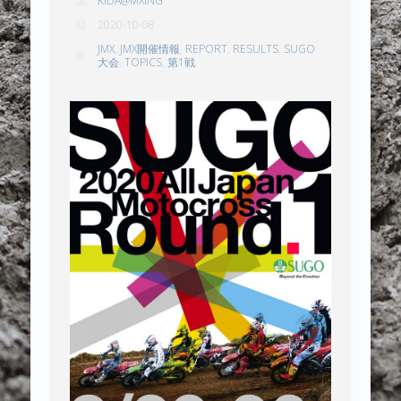
KIDA@MXING
2020-10-08
JMX
,
JMX開催情報
,
REPORT
,
RESULTS
,
SUGO
大会
,
TOPICS
,
第1戦