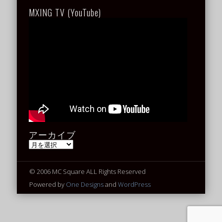
MXING TV (YouTube)
アーカイブ
ア
ー
カ
イ
© 2006 MC Square ALL Rights Reserved
ブ
Powered by
One Designs
and
WordPress