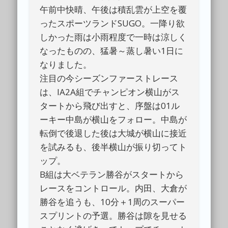
午前中快晴、午後は積乱雲が上空を覆
ったスポーツランドSUGO。一降り欲
しかった雨は小雨程度で一時は涼しく
なったものの、猛暑～蒸し暑い1日に
なりました。
注目の今シーズンファーストレース
は、IA2A組でチャンピオン横山がス
タートから飛び出すと、序盤は01ル
ーキー中島が横山をフォロー。中島が
転倒で後退した後は大城が横山に接近
を試みるも、後半横山が振り切ってト
ップ。
B組は大ベテラン勝谷がスタートから
レースをコントロール。内田、大倉が
勝谷を追うも、10分＋1周のスーパー
スプリントの予選。勝谷は隙を見せる