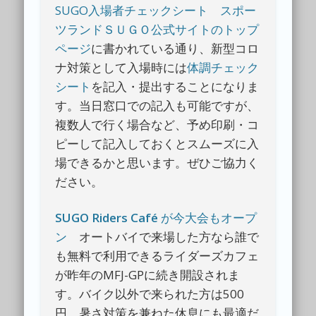
SUGO入場者チェックシート
スポー
ツランドＳＵＧＯ公式サイトのトップ
ページ
に書かれている通り、新型コロ
ナ対策として入場時には
体調チェック
シート
を記入・提出することになりま
す。当日窓口での記入も可能ですが、
複数人で行く場合など、予め印刷・コ
ピーして記入しておくとスムーズに入
場できるかと思います。ぜひご協力く
ださい。
SUGO Riders Café
が今大会もオープ
ン
オートバイで来場した方なら誰で
も無料で利用できるライダーズカフェ
が昨年のMFJ-GPに続き開設されま
す。バイク以外で来られた方は500
円。暑さ対策を兼ねた休息にも最適だ