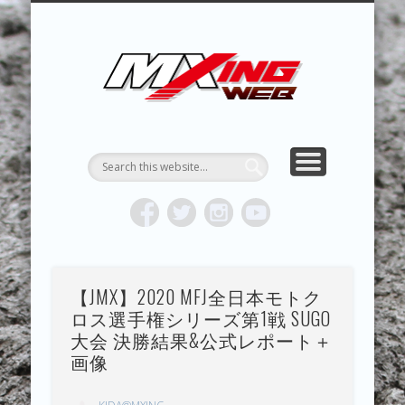
MXING & MXING＋PLUS
HYPER MXING
ABOUT MX
CONTACT
RESULTS
REPORT
TOPICS
HOME
MXING 
トク
MOTOCR
【JMX】2020 MFJ全日本モトク
ロス選手権シリーズ第1戦 SUGO
大会 決勝結果&公式レポート＋
画像