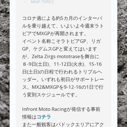
MXGP
,
TOPICS
コロナ過による約5カ月のインターバ
ルを乗り越えて、いよいよ今週末ラト
ビアでMXGPが再開されます。
イベント名称こそラトビアGP、リガ
GP、ケグムスGPと変えてはいます
が、Zelta Zirgs mototraseを舞台に
８-9日(土日)、11-12日(火水)、15-16
日(土日)の日程で行われるトリプルヘ
ッダー。いずれも初日がサポートレー
ス。MX2&MXGPを9-12-16の1日で行
う変則スケジュールです。
Infront Moto Racingが発信する事前
情報は
コチラ
また一般観客はパドックエリアにアク