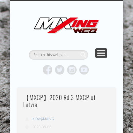
MXING & MXING＋PLUS
HYPER MXING
ABOUT MX
CONTACT
RESULTS
REPORT
TOPICS
HOME
MXING 
トク
MOTOCR
【MXGP】2020 Rd.3 MXGP of
Latvia
KIDA@MXING
2020-08-06