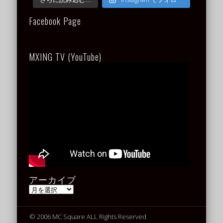
Facebook Page
MXING TV (YouTube)
アーカイブ
ア
ー
カ
イ
© 2006 MC Square ALL Rights Reserved
ブ