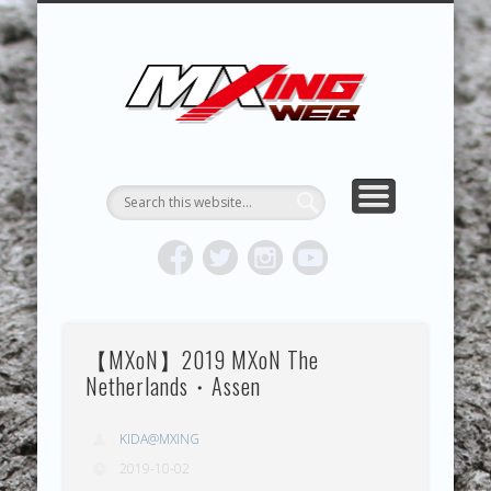
MXING & MXING＋PLUS
HYPER MXING
ABOUT MX
CONTACT
RESULTS
REPORT
TOPICS
HOME
MXING 
トク
MOTOCR
【MXoN】2019 MXoN The
Netherlands・Assen
KIDA@MXING
2019-10-02