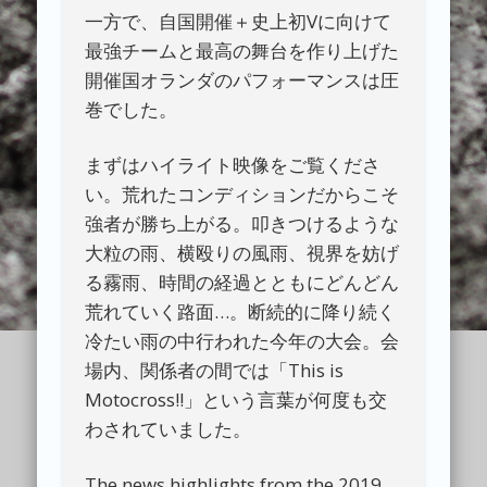
一方で、自国開催＋史上初Vに向けて
最強チームと最高の舞台を作り上げた
開催国オランダのパフォーマンスは圧
巻でした。
まずはハイライト映像をご覧くださ
い。荒れたコンディションだからこそ
強者が勝ち上がる。叩きつけるような
大粒の雨、横殴りの風雨、視界を妨げ
る霧雨、時間の経過とともにどんどん
荒れていく路面…。断続的に降り続く
冷たい雨の中行われた今年の大会。会
場内、関係者の間では「This is
Motocross!!」という言葉が何度も交
わされていました。
The news highlights from the 2019