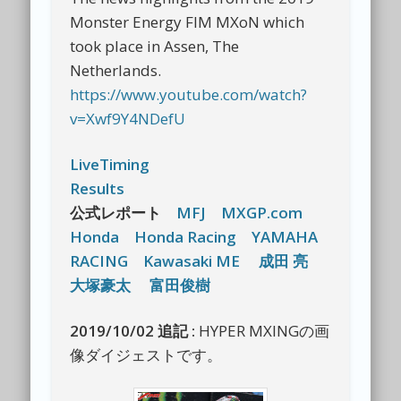
Monster Energy FIM MXoN which
took place in Assen, The
Netherlands.
https://www.youtube.com/watch?
v=Xwf9Y4NDefU
LiveTiming
Results
公式レポート
MFJ
MXGP.com
Honda
Honda Racing
YAMAHA
RACING
Kawasaki ME
成田 亮
大塚豪太
富田俊樹
2019/10/02 追記 :
HYPER MXINGの画
像ダイジェストです。