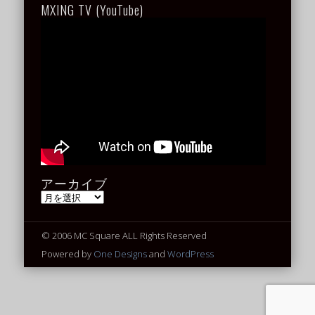
MXING TV (YouTube)
アーカイブ
ア
ー
カ
イ
© 2006 MC Square ALL Rights Reserved
ブ
Powered by
One Designs
and
WordPress