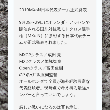
2019MXoN日本代表チーム正式発表
9月28〜29日にオランダ・アッセンで
開催される国別対抗戦モトクロス選手
権（MXo N）に参戦する日本代表チー
ムが正式発表されました。
MXGPクラス／成田 亮
MX2クラス／能塚智寛
Openクラス／富田俊樹
の3名+芹沢直樹監督
オールホンダで全員が海外経験豊富な
代表経験者。現時点で考え得る最強メ
ンバーと言っていいでしょう。
厳しい戦いになるのは百も承知。