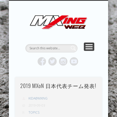
MXING & MXING＋PLUS
HYPER MXING
ABOUT MX
CONTACT
RESULTS
REPORT
TOPICS
HOME
MXING 
トク
MOTOCR
2019 MXoN 日本代表チーム発表!
KIDA@MXING
2019-09-03
TOPICS