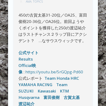
AMA
,
TOPICS
450の古賀太基31-20位／OA25、富田
俊樹20-36位／OA26位。前回ようや
くポイントを獲得した250の渡辺祐介
はラストチャンス２ラップ目にアクシ
デント？ …なサウスウィックです。
公式サイト
Results
Official映
像
:
https://youtu.be/5rGQpg-Pd60
公式レポート
Team Honda HRC
YAMAHA RACING
Team
SUZUKI
Kawasaki
KTM
Husqvarna
富田俊樹
古賀太基
渡辺祐介