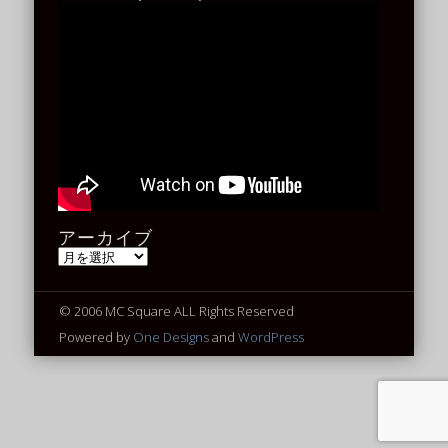
アーカイブ
ア
ー
カ
イ
© 2006 MC Square ALL Rights Reserved
ブ
Powered by
One Designs
and
WordPress