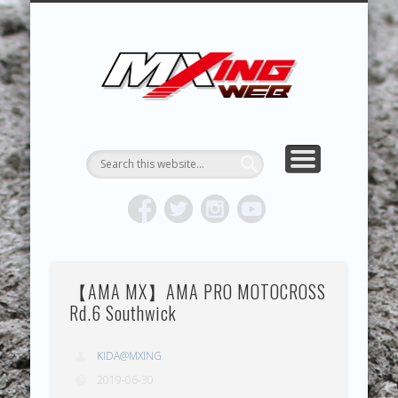
MXING & MXING＋PLUS
HYPER MXING
ABOUT MX
CONTACT
RESULTS
REPORT
TOPICS
HOME
MXING 
トク
MOTOCR
【AMA MX】AMA PRO MOTOCROSS
Rd.6 Southwick
KIDA@MXING
2019-06-30