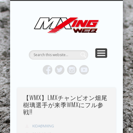
MXING & MXING＋PLUS
HYPER MXING
ABOUT MX
CONTACT
RESULTS
REPORT
TOPICS
HOME
MXING 
トク
MOTOCR
【WMX】LMXチャンピオン畑尾
樹璃選手が来季WMXにフル参
戦!!
KIDA@MXING