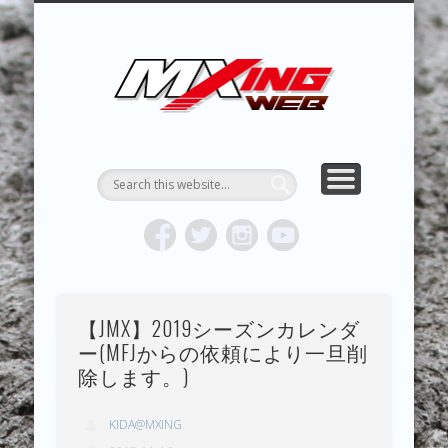
MXING & MXING＋PLUS
HYPER MXING
ABOUT MX
CONTACT
RESULTS
REPORT
TOPICS
HOME
MXING 
トク
MOTOCR
【JMX】2019シーズンカレンダ
ー(MFJからの依頼により一旦削
除します。)
KIDA@MXING