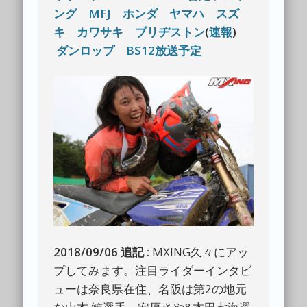
ング
MFJ
ホンダ
ヤマハ
スズ
キ
カワサキ
ブリヂストン
(
速報
)
ダンロップ
BS12放送予定
2018/09/06 追記 :
MXING久々にアッ
プしてみます。注目ライダーインタビ
ューは奈良県在住、名阪は第2の地元