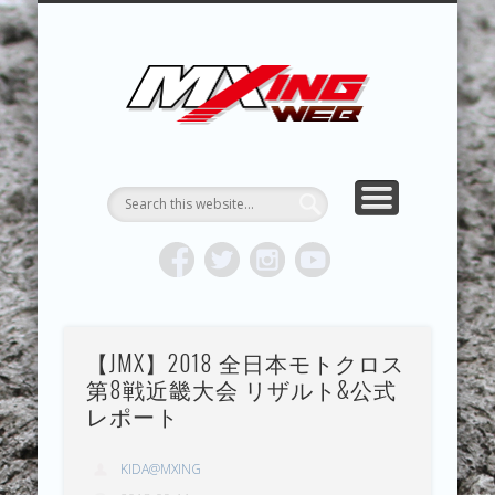
MXING & MXING＋PLUS
HYPER MXING
ABOUT MX
CONTACT
RESULTS
REPORT
TOPICS
HOME
MXING 
トク
MOTOCR
【JMX】2018 全日本モトクロス
第8戦近畿大会 リザルト&公式
レポート
KIDA@MXING