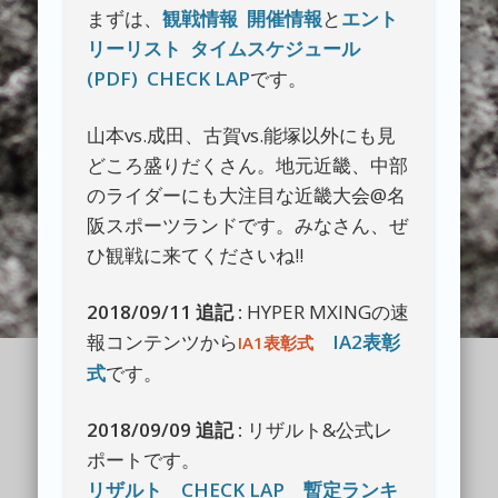
まずは、
観戦情報
開催情報
と
エント
リーリスト
タイムスケジュール
(PDF)
CHECK LAP
です。
山本vs.成田、古賀vs.能塚以外にも見
どころ盛りだくさん。地元近畿、中部
のライダーにも大注目な近畿大会@名
阪スポーツランドです。みなさん、ぜ
ひ観戦に来てくださいね!!
2018/09/11 追記 :
HYPER MXINGの速
報コンテンツから
IA2表彰
IA1表彰式
式
です。
2018/09/09 追記 :
リザルト&公式レ
ポートです。
リザルト
CHECK LAP
暫定ランキ