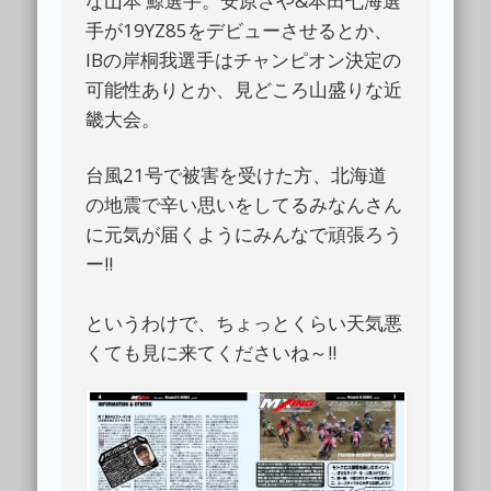
な山本 鯨選手。安原さや&本田七海選
手が19YZ85をデビューさせるとか、
IBの岸桐我選手はチャンピオン決定の
可能性ありとか、見どころ山盛りな近
畿大会。
台風21号で被害を受けた方、北海道
の地震で辛い思いをしてるみなんさん
に元気が届くようにみんなで頑張ろう
ー!!
というわけで、ちょっとくらい天気悪
くても見に来てくださいね～!!