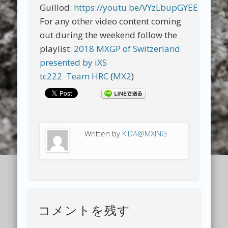
Guillod:
https://youtu.be/VYzLbupGYEE
For any other video content coming
out during the weekend follow the
playlist:
2018 MXGP of Switzerland
presented by iXS
tc222
Team HRC
(
MX2
)
Written by
KIDA@MXING
コメントを残す