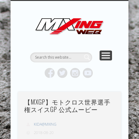
MXING & MXING＋PLUS
HYPER MXING
ABOUT MX
CONTACT
RESULTS
REPORT
TOPICS
HOME
MXING 
トク
MOTOCR
【MXGP】モトクロス世界選手
権スイスGP 公式ムービー
KIDA@MXING
2018-08-20