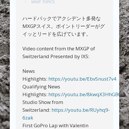
MXGP
,
TOPICS
ハードパックでアクシデント多発な
MXGPスイス。ポイントリーダーがグ
イッとリードを広げています。
Video content from the MXGP of
Switzerland Presented by IXS:
News
Highlights:
https://youtu.be/Ebv5nust7v4
Qualifying News
Highlights:
https://youtu.be/8kwqX3HhGB0
Studio Show from
Switzerland:
https://youtu.be/RUyhq9-
6zak
First GoPro Lap with Valentin