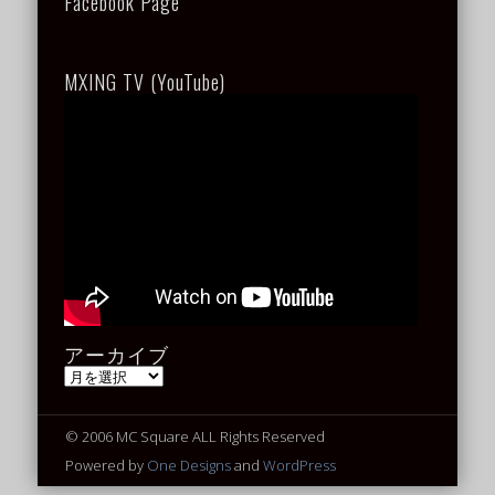
Facebook Page
MXING TV (YouTube)
アーカイブ
ア
ー
カ
イ
© 2006 MC Square ALL Rights Reserved
ブ
Powered by
One Designs
and
WordPress