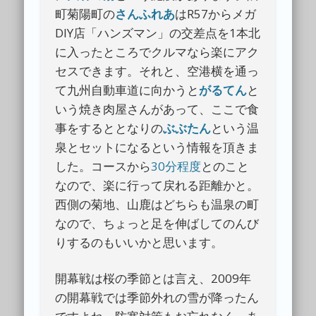
町菊陽町の
さんふれあ
はR57からメガ
DIY店「ハンズマン」の交差点を1本北
に入ったところでクルマなら楽にアク
セスできます。それと、空港横を通っ
て九州自動車道に向かうと
がるてん
と
いう焼き肉屋さんがあって、ここで食
事をするととなりの
ぶぶたん
という温
泉とセットになるという情報を頂きま
した。コースから
30分程度
とのこと
なので、楽に行って戻れる距離かと。
西側の菊地、山鹿はどちらも温泉の町
なので、ちょっと足を伸ばしてのんび
りするのもいいかと思います。
開幕戦は桜の季節とは言え、2009年
の開幕戦では季節外れの雪が降ったん