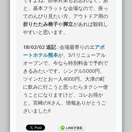
ですよね。防寒対策もお忘れなく。あ
と、基本フラットな会場なので、座っ
てのんびり見たい方、アウトドア用の
折りたたみ椅子
や
脚立
があれば観戦し
やすいと思います。
18/02/02 追記 :
会場最寄りの
エアポ
ートホテル熊本
が、3/1リニューアル
オープンで、今なら特別料金で予約で
きるみたいです。シングル5000円、
ツインだとお一人4000円。大津の町
に飲みに行こうと思ったらタクシー使
うことになりますけど、コレお得か
と。宮崎のKさん、情報ありがとうご
ざいました!!