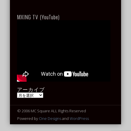
MXING TV (YouTube)
アーカイブ
ア
ー
カ
イ
© 2006 MC Square ALL Rights Reserved
ブ
Powered by
One Designs
and
WordPress