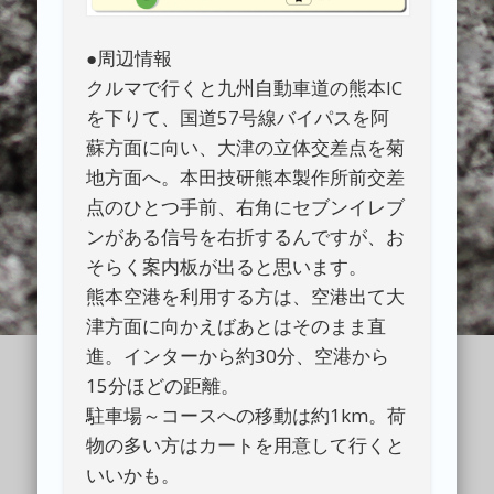
●周辺情報
クルマで行くと九州自動車道の熊本IC
を下りて、国道57号線バイパスを阿
蘇方面に向い、大津の立体交差点を菊
地方面へ。本田技研熊本製作所前交差
点のひとつ手前、右角にセブンイレブ
ンがある信号を右折するんですが、お
そらく案内板が出ると思います。
熊本空港を利用する方は、空港出て大
津方面に向かえばあとはそのまま直
進。インターから約30分、空港から
15分ほどの距離。
駐車場～コースへの移動は約1km。荷
物の多い方はカートを用意して行くと
いいかも。