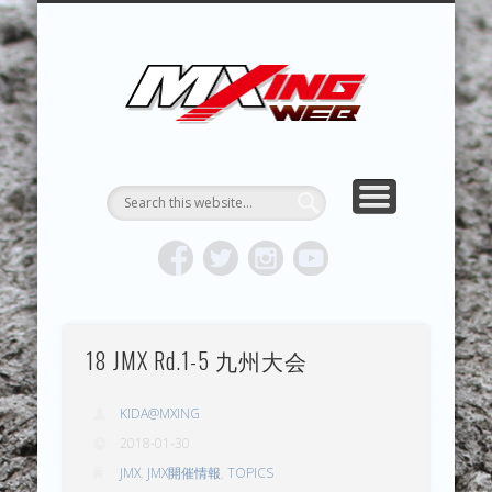
MXING & MXING＋PLUS
HYPER MXING
ABOUT MX
CONTACT
RESULTS
REPORT
TOPICS
HOME
MXING 
トク
MOTOCR
18 JMX Rd.1-5 九州大会
KIDA@MXING
2018-01-30
JMX
,
JMX開催情報
,
TOPICS