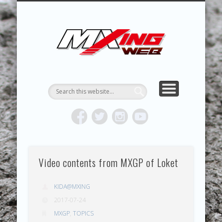
MXING & MXING＋PLUS
HYPER MXING
ABOUT MX
CONTACT
RESULTS
REPORT
TOPICS
HOME
MXING 
トク
MOTOCR
Video contents from MXGP of Loket
KIDA@MXING
2017-07-24
MXGP
,
TOPICS