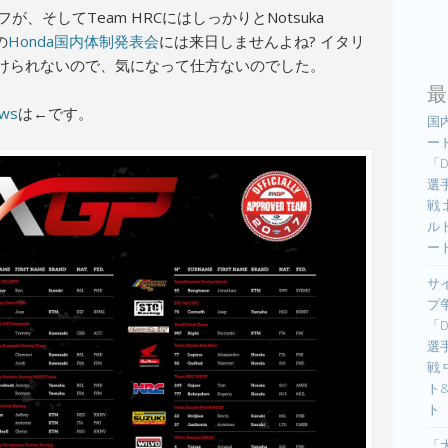
フが、そしてTeam HRCにはしっかりとNotsuka
の
Honda国内体制発表会
には来日しませんよね? イタリ
けられないので、気になって仕方ないのでした。
最
ws
は←です。
国
ー
「D
選手
戦
ル
ー
サ
プ
「D
選手
戦
ト
ト
「