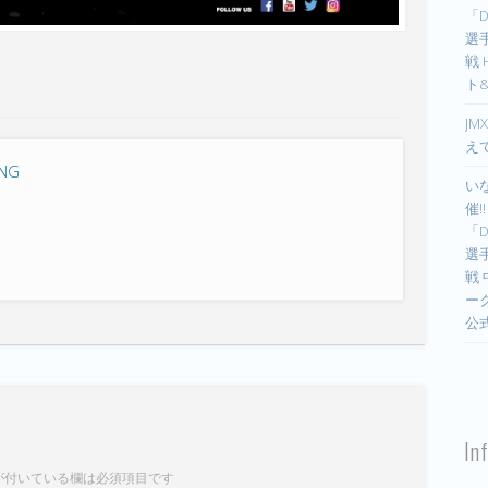
「D
選手
戦
ト
JM
え
ING
い
催!
「D
選手
戦
ー
公
In
が付いている欄は必須項目です