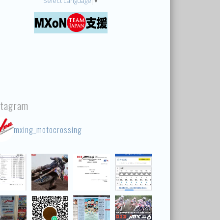
Select Language
▼
stagram
mxing_motocrossing