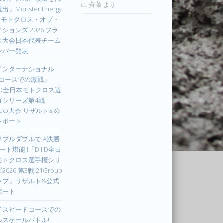
に
齊藤
より
出」Monster Energy
IM モトクロス・オブ・
ションズ 2026 フラ
ス大会日本代表チーム
ンバー発表
インターナショナル
Xコースでの激戦」
I.D全日本モトクロス選
権シリーズ第4戦
UGO大会 リザルト&公
レポート
リプルダブルでIA決勝
ート堪能!!「D.I.D全日
モトクロス選手権シリ
2026 第3戦 21Group
ップ」リザルト&公式
ポート
イスピードコースでの
ルスケールバトル!!