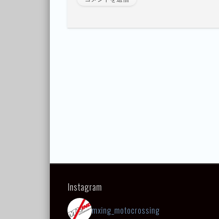
Instagram
mxing_motocrossing