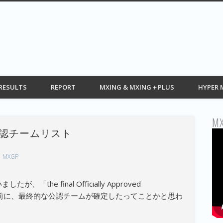
G web モトクロス情報 MOTOCROSS
RESULTS
REPORT
MXING & MXING＋PLUS
HYPER 
MX
2公認チームリスト
MXGP
「the final Officially Approved
開幕を前に、最終的な公認チームが確定したってことかと思わ