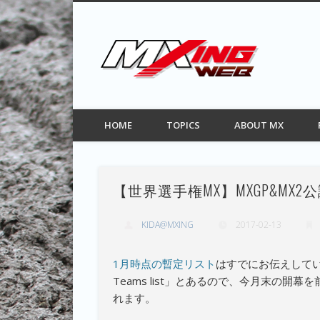
MXIN
Facebook
Twitter
Pinterest
Vimeo
モトクロス情報サイト
HOME
TOPICS
ABOUT MX
【世界選手権MX】MXGP&MX
KIDA@MXING
2017-02-13
1月時点の暫定リスト
はすでにお伝えしていましたが、
Teams list」とあるので、今月末の
れます。