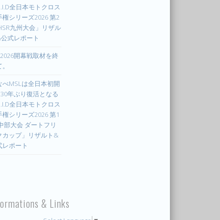
.I.D全日本モトクロス
権シリーズ2026 第2
 HSR九州大会」リザル
&公式レポート
X2026開幕戦取材を終
て。
なべMSLは全日本初開
! 30年ぶり復活となる
.I.D全日本モトクロス
権シリーズ2026 第1
 中部大会 ダートフリ
クカップ」リザルト&
式レポート
formations & Links