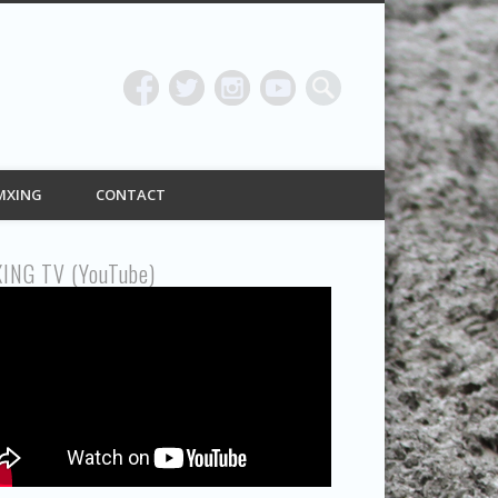
ING
MXING
CONTACT
ING TV (YouTube)