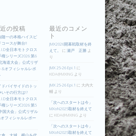
近の投稿
最近のコメン
ト
内随一の本格ハイスピ
ドコースが舞台!!
JMX2026開幕戦取材を終
.I.D全日本モトクロス
えて。
に
瀬戸 正勝
よ
権シリーズ2026 第6
り
 北海道大会」公式リザ
JMX 25-26 Epi.1
に
ト&オフィシャルレポ
KIDA@MXING
より
ト
JMX 25-26 Epi.1
に
大内大
イドバイサイドのトッ
輔
より
争いその行方は!?
.I.D全日本モトクロス
「次へのスタートは今」
権シリーズ2026 第5
MXoN2025取材を終えて
 中国大会」公式リザル
に
KIDA@MXING
より
&オフィシャルレポー
「次へのスタートは今」
MXoN2025取材を終えて
大倉、大城、横山を代