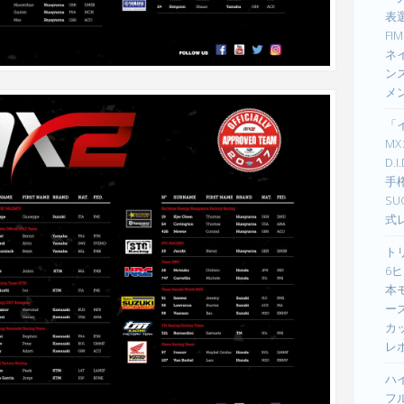
表選
F
ネイ
ン
メ
「
M
D.
手
S
式
ト
6ヒ
本
ーズ
カ
レ
ハ
フ