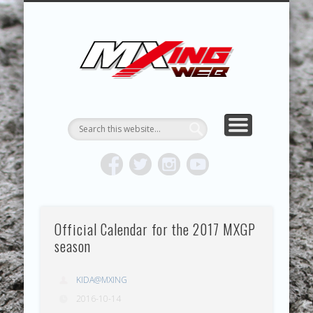
MXING & MXING＋PLUS
HYPER MXING
ABOUT MX
CONTACT
RESULTS
REPORT
TOPICS
HOME
MXING 
トク
MOTOCR
Official Calendar for the 2017 MXGP
season
KIDA@MXING
2016-10-14