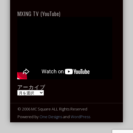
MXING TV (YouTube)
アーカイブ
ア
ー
カ
イ
© 2006 MC Square ALL Rights Reserved
ブ
Powered by
One Designs
and
WordPress