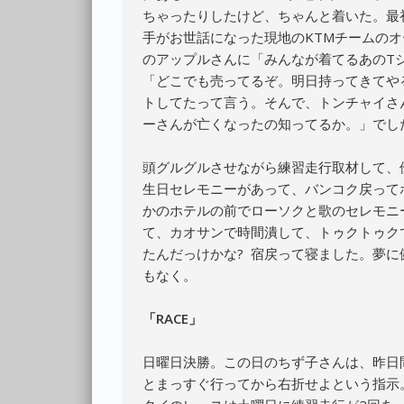
ちゃったりしたけど、ちゃんと着いた。最
手がお世話になった現地のKTMチームのオ
のアップルさんに「みんなが着てるあのTシ
「どこでも売ってるぞ。明日持ってきてや
トしてたって言う。そんで、トンチャイさ
ーさんが亡くなったの知ってるか。」でし
頭グルグルさせながら練習走行取材して、
生日セレモニーがあって、バンコク戻って
かのホテルの前でローソクと歌のセレモニ
て、カオサンで時間潰して、トゥクトゥク
たんだっけかな? 宿戻って寝ました。夢
もなく。
「RACE」
日曜日決勝。この日のちず子さんは、昨日
とまっすぐ行ってから右折せよという指示