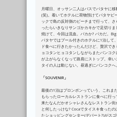
月曜日、オッサン二人はバスでパタヤに移
(笑)。着いてホテルに荷物預けてパタヤ
ックで島の反対側のビーチまで行って、さ
ったらいきなりサンゴかカキかで足切りま
焼けて、今回は流血。バカか? バカだ。Big
パタヤではプール付きのホテルに1泊して
ド食べに行きたかったんだけど、贅沢でき
ョコタンヒョコタンしながらまたバンコク
が上がらなくなって路肩にストップ。幸い
タイの人は動じない。昼過ぎにバンコクへ
「SOUVENIR」
最後の1泊はプロンポンっていう、これま
もらったローカルレストランに食べに行っ
来たなんだかオシャレさんなレストラン街
と何したっけな? Cocaでタイスキ食っ
たショッピングセンター(デパート?)がス