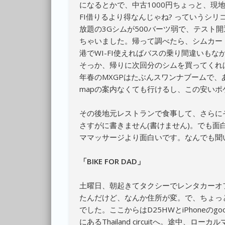
になるとかで、中古1000円ちょっと、現地
FI借りるより得なんじゃね? っていうシ
放題の3Gシムが500バーツ弱で、テスト
ちゃいました。帰って調べたら、シムカー
港でWI-FI使えればバスの乗り間違いも
そっか、帰りに次回分のシムを買ってくれ
年春のMXGPはたぶんスワンナブームで、あっ
mapの案内なくても行けるし、この安いポケ
その後地元レストランで食事して、さらに
さすがに書きません(書けません)。でも
ママッサージより面白いです。なんでも聞
「BIKE FOR DAD」
土曜日、朝起きてタクシーでレンタカーオフィス
たんだけど、なんか住所が変。で、ちょっ
でした。ここからはD25HWとiPhoneのg
にあるThailand circuitへ。途中