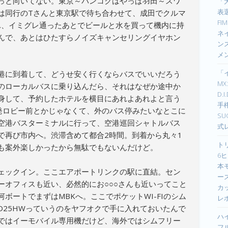
っと向いてない。東京～バンコクはやっぱ羽田～スワ
「
表選
は同行のTさんと東京駅で待ち合わせて、成田でクルマ
F
…、イミグレ通ったあとでビールと水を買って機内に持
ネイ
んで、あとはひたすらノイズキャンセリングイヤホン
ン
メ
「
港に到着して、どうせ安く行くならバスでいいだろう
M
のローカルバスに乗り込んだら、それはなぜか途中か
D.
身して、予約したホテルを横目にあれよあれよと言う
手
出発ロビー前とかじゃなくて、外のバス停みたいなとこに
S
空港バスターミナルに行って、空港巡回シャトルバス
式
で再び市内へ。渋滞含めて都合2時間。到着から丸々1
ト
も案外楽しかったから無駄でもないんだけど。
6ヒ
本
ェックイン。ここエアポートリンクの駅に直結。セン
ーズ
ーオフィスも近い、必然的にお○○○さんも近いってこと
カ
ボートでまずはMBKへ。ここでポケットWI-FIのシム
レ
D25HWっていうのをヤフオクで手に入れておいたんで
ハ
ではイーモバイル専用機だけど、海外ではシムフリー
フ