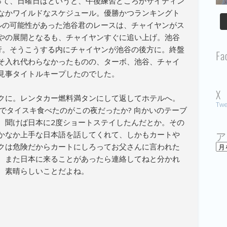
って、日曜日はというと、午後練習どころかサイティン
なかワイルドなスケジュール。優勝かつランキングト
ルの可能性があった池谷君のレースは、チャイヤンがス
やの展開となるも、チャイヤンすぐに追い上げ。池谷
行。そうこうする内にチャイヤンが池谷の後方に。終盤
Fa
そ入れ代わらなかったものの、ターボ、池谷、チャイ
見事タイトルキープしたのでした。
X
クに。レンタカー燃料満タンにして返してホテルへ。
Twe
aでタイスキ食べたのがこの夜だったか? 向かいのテーブ
、聞けば日本に2度ショートステイしたんだとか。その
ア
かなか上手な日本語を話してくれて、しかもカートや
ア
クは危険だからカートにしろってお父さんに言われた
ー
。また日本に来ることがあったら連絡してねと分かれ
カ
イ
。素晴らしいことだよね。
ブ