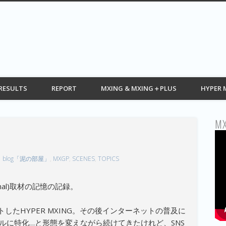
G web モトクロス情報 MOTOCROSS
RESULTS
REPORT
MXING & MXING＋PLUS
HYPER 
MX
blog「泥の部屋」
,
MXGP
,
SCENES
,
TOPICS
(Final)取材の記憶の記録。
トしたHYPER MXING。その後インターネットの普及に
ールに特化…と形態を変えながら続けてきたけれど、SNS