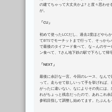
の建てちゃって大丈夫かよ? と度々思わ
が。
「CU」
初めて使ったLCCだし、過去2度ほどやら
てBTSでモーチットまで行って、そっか
で最後のタイフード食べて、な～んのサー
ン食べて、Tさん地下鉄の駅で下ろして帰
「NEXT」
最後に余計な一言。今回のレース、なんで
って。走らせて欲しいって手を挙げれば、
がったに違いない。なによりその先には、
れがちょっと残念だったので、あれこれ余
参戦目指して調整し始めてます。たぶんも