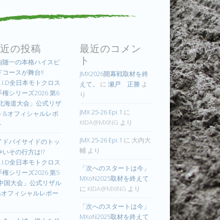
近の投稿
最近のコメン
ト
内随一の本格ハイスピ
ドコースが舞台!!
JMX2026開幕戦取材を終
.I.D全日本モトクロス
えて。
に
瀬戸 正勝
よ
権シリーズ2026 第6
り
 北海道大会」公式リザ
JMX 25-26 Epi.1
に
ト&オフィシャルレポ
KIDA@MXING
より
ト
JMX 25-26 Epi.1
に
大内大
イドバイサイドのトッ
輔
より
争いその行方は!?
.I.D全日本モトクロス
「次へのスタートは今」
権シリーズ2026 第5
MXoN2025取材を終えて
 中国大会」公式リザル
に
KIDA@MXING
より
&オフィシャルレポー
「次へのスタートは今」
MXoN2025取材を終えて