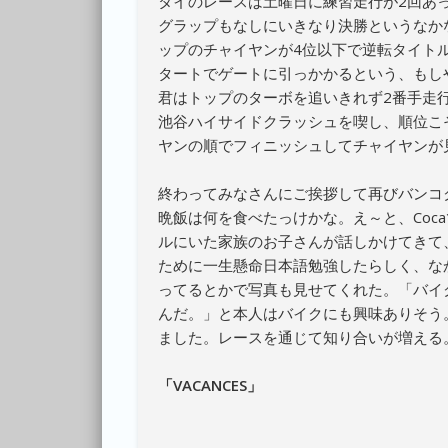
タイのレースは土曜日に練習走行が2回あ
グラップもなしにいきなり決勝というなか
ップのチャイヤンが4位以下で逆転タイト
タートでゲートに引っかかるという、もし
君はトップのターボを追いきれず2番手走
池谷ハイサイドクラッシュを喫し、順位こ
ヤンの順でフィニッシュしてチャイヤンが
終わってみなさんにご挨拶して再びバンコ
晩飯は何を食べたっけかな。え～と、Coc
ルにいた家族のお子さんが話しかけてきて
ために一生懸命日本語勉強したらしく、な
ってるとかで写真も見せてくれた。「バイ
んだ。」と本人はバイクにも興味ありそう
ました。レースを通じて知り合いが増える
「VACANCES」