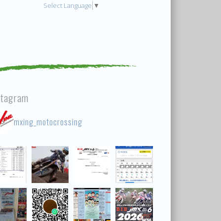
Select Language
▼
stagram
mxing_motocrossing