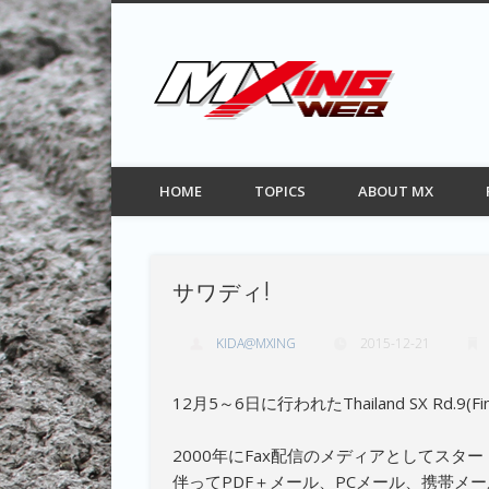
MXIN
Facebook
Twitter
Pinterest
Vimeo
モトクロス情報サイト
HOME
TOPICS
ABOUT MX
サワディ!
KIDA@MXING
2015-12-21
12月5～6日に行われたThailand SX Rd.9
2000年にFax配信のメディアとしてスター
伴ってPDF＋メール、PCメール、携帯メ