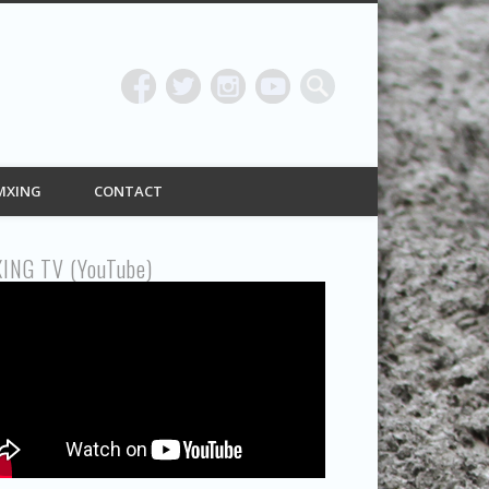
ING
MXING
CONTACT
ING TV (YouTube)