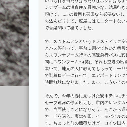
いつも行き当たりばったりなボクにはちょ
ンナブームの深夜便が最強かな。結局行き
預けて、…この費用も羽田なら必要ないし
ち込んだりして、座席にはモニターもない
で音楽聞いて寝てました。
で、久々ドムアンというドメスティック空
とバス停向って、事前に調べておいた番号
らスワンナブーム行きの高速急行バスに変
間にスワンブームへ(笑)。それも空港の
着いて、地元の人に教えてもらって、一旦
で到着ロビーに行って、エアポートリンク
時間無駄になりました。まっ、こういうの
そんで、今年の春に見つけた安ホテルにチ
セーブ運河の停留所近し、市内のレンタカ
で、当面使うことになりそう。そこから運河
カードを購入。実は今回、イーモバイルの
す。ちょっと前の機種だけど、コイツ国内