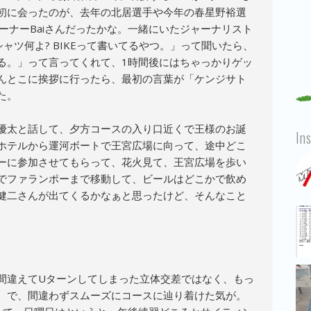
初に会ったのが、去年の北居選手や今年の春星野裕選
ーナーBaiさんだったかな。一緒にいたジャーナリスト
ャツ何よ? BIKEって書いてるやつ。」って聞いたら、
る。」って言ってくれて、1時間後にはちゃっかりゲッ
んとこに挨拶に行ったら、最初の言葉が「ケンジサト
た。
優太と話して、夕方コースの入り口近くで王様のお誕
In
ホテルから運河ボートで王宮広場に向って、途中どこ
ーに参加させてもらって、花火見て、王宮広場を歩い
でファランポーまで移動して、ビールはどこかで飲め
に健二さんが出てくるかなぁと思ったけど、そんなこと
間違えてUターンしてしまった立体交差ではなく、もっ
。で、間違わずスムーズにコースに辿り着けた気が。