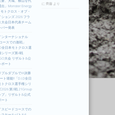
大倉、大城、横山を代
に
齊藤
より
出」Monster Energy
IM モトクロス・オブ・
ションズ 2026 フラ
ス大会日本代表チーム
ンバー発表
インターナショナル
Xコースでの激戦」
I.D全日本モトクロス選
権シリーズ第4戦
UGO大会 リザルト&公
レポート
リプルダブルでIA決勝
ート堪能!!「D.I.D全日
モトクロス選手権シリ
2026 第3戦 21Group
ップ」リザルト&公式
ポート
イスピードコースでの
ルスケールバトル!!