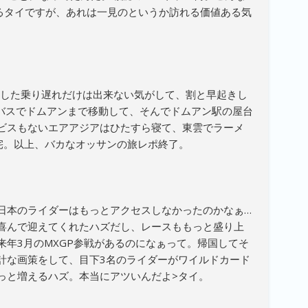
せるタイですが、あれは一見のというか訪れる価値ある気
かした乗り遅れだけは出来ない気がして、割と早起きし
らバスでドムアンまで移動して、そんでドムアン駅の屋台
ビスもないエアアジアはひたすら寝て、東雲でラーメ
宅。以上、バカなオッサンの旅レポ終了。
日本のライダーはもっとアクセスしなかったのかなぁ…
喜んで迎えてくれたハズだし、レースももっと盛り上
来年3月のMXGP参戦があるのになぁって。帰国してそ
計な画策をして、目下3名のライダーがワイルドカード
っと増えるハズ。本当にアツいんだよ>タイ。