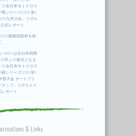
.I.D全日本モトクロス
権シリーズ2026 第2
 HSR九州大会」リザル
&公式レポート
X2026開幕戦取材を終
て。
なべMSLは全日本初開
! 30年ぶり復活となる
.I.D全日本モトクロス
権シリーズ2026 第1
 中部大会 ダートフリ
クカップ」リザルト&
式レポート
formations & Links