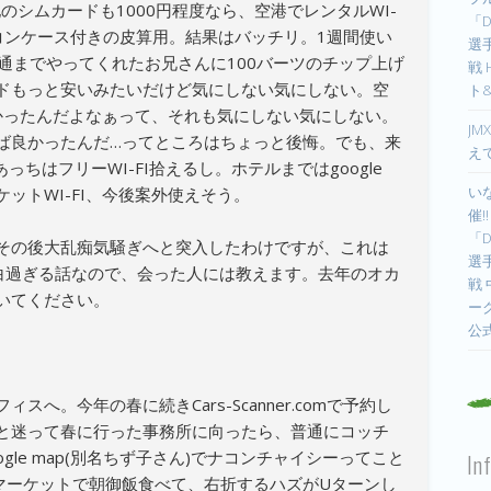
のシムカードも1000円程度なら、空港でレンタルWI-
「D
リコンケース付きの皮算用。結果はバッチリ。1週間使い
選手
開通までやってくれたお兄さんに100バーツのチップ上げ
戦
ドもっと安いみたいだけど気にしない気にしない。空
ト
なかったんだよなぁって、それも気にしない気にしない。
JM
ば良かったんだ…ってところはちょっと後悔。でも、来
え
ちはフリーWI-FI拾えるし。ホテルまではgoogle
い
ットWI-FI、今後案外使えそう。
催!
「D
その後大乱痴気騒ぎへと突入したわけですが、これは
選手
面白過ぎる話なので、会った人には教えます。去年のオカ
戦
いてください。
ー
公
へ。今年の春に続きCars-Scanner.comで予約し
と迷って春に行った事務所に向ったら、普通にコッチ
oogle map(別名ちず子さん)でナコンチャイシーってこと
In
、ローカルマーケットで朝御飯食べて、右折するハズがUターンし