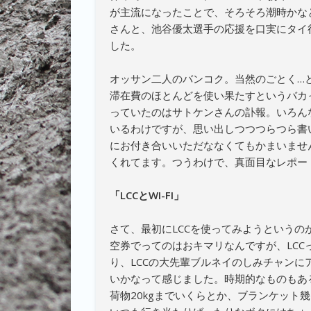
が主流になったことで、そろそろ潮時かな
さんと、池谷優太選手の応援を口実にタイ
した。
オッサン二人のバンコク。当然のごとく…と
滞在費のほとんどを使い果たすというバカ
っていたのはサトケンさんの訃報。いろん
いるわけですが、思い出しつつつらつら書
にお付き合いいただななくてもかまいませ
くれてます。つうわけで、真面目なレポー
「LCCとWI-FI」
さて、最初にLCCを使ってみようというの
空券でってのはおキマリなんですが、LCC
り、LCCの大先輩ブルネイのしみチャン
いかなって感じました。時期的なものもあ
荷物20kgまでいくらとか、ブランケット