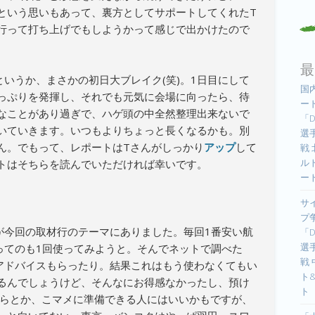
という思いもあって、裏方としてサポートしてくれたT
行って打ち上げでもしようかって感じで出かけたので
最
いうか、まさかの初日大ブレイク(笑)。1日目にして
国
っぷりを発揮し、それでも元気に会場に向ったら、待
ー
なことがあり過ぎで、ハゲ頭の中全然整理出来ないで
「D
いていきます。いつもよりちょっと長くなるかも。別
選手
ん。でもって、レポートはTさんがしっかり
アップ
して
戦
ル
トはそちらを読んでいただければ幸いです。
ー
サ
プ
が今回の取材行のテーマにありました。毎回1番安い航
「D
選手
ってのも1回使ってみようと。そんでネットで調べた
戦
にアドバイスもらったり。結果これはもう使わなくてもい
ト
るんでしょうけど、そんなにお得感なかったし、預け
ト
幾らとか、こマメに準備できる人にはいいかもですが、