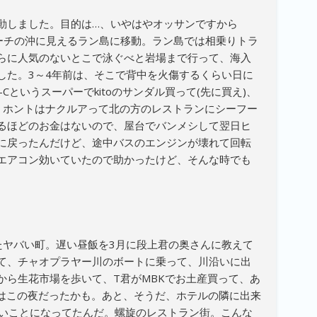
動しました。目的は…、いやはやオッサンですから
ビーチの沖に見えるラン島に移動。ラン島では相乗りトラ
らに人気のないとこで泳ぐべと岩場まで行って、海入
した。3～4年前は、そこで背中を火傷するくらい日に
-Cというスーパーでkitoのサンダル買って(先に買え)、
、ホントはナクルアって北の方のレストランにシーフー
るほどのお金はないので、屋台でバンメシして翌日ヒ
に戻ったんだけど、途中バスのエンジンが壊れて回転
エアコン効いていたので助かったけど、そんな時でも
。
たヤバい町。遅い昼飯を3月に段上君の奥さんに教えて
て、チャオプラヤー川のボートに乗って、川沿いに出
から生花市場を歩いて、T君がMBKでお土産買って、あ
たのはこの夜だったかも。あと、そうだ、ホテルの隣に出来
ゴいことになってたんだ。螺旋のレストラン街。こんな