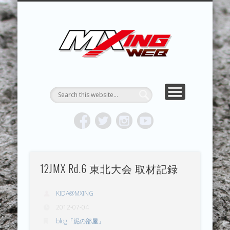
MXING & MXING＋PLUS
HYPER MXING
ABOUT MX
CONTACT
RESULTS
REPORT
TOPICS
HOME
MXING 
トク
MOTOCR
12JMX Rd.6 東北大会 取材記録
KIDA@MXING
2012-07-04
blog「泥の部屋」