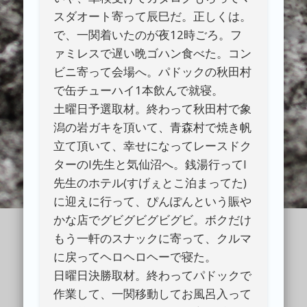
スダオート寄って辰巳だ。正しくは。
で、一関着いたのが夜12時ごろ。フ
ァミレスで遅い晩ゴハン食べた。コン
ビニ寄って会場へ。パドックの秋田村
で缶チューハイ1本飲んで就寝。
土曜日予選取材。終わって秋田村で象
潟の岩ガキを頂いて、青森村で焼き帆
立て頂いて、幸せになってレースドク
ターのI先生と気仙沼へ。銭湯行ってI
先生のホテル(すげぇとこ泊まってた)
に迎えに行って、ぴんぽんという賑や
かな店でグビグビグビグビ。ボクだけ
もう一軒のスナックに寄って、クルマ
に戻ってヘロヘロヘーで寝た。
日曜日決勝取材。終わってパドックで
作業して、一関移動してお風呂入って