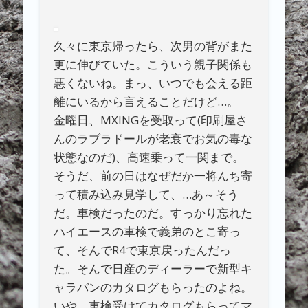
久々に東京帰ったら、次男の背がまた
更に伸びていた。こういう親子関係も
悪くないね。まっ、いつでも会える距
離にいるから言えることだけど…。
金曜日、MXINGを受取って(印刷屋さ
んのラブラドールが老衰でお気の毒な
状態なのだ)、高速乗って一関まで。
そうだ、前の日はなぜだか一将んち寄
って積み込み見学して、…あ～そう
だ。車検だったのだ。すっかり忘れた
ハイエースの車検で義弟のとこ寄っ
て、そんでR4で東京戻ったんだっ
た。そんで日産のディーラーで新型キ
ャラバンのカタログもらったのよね。
いや、車検受けてカタログもらってマ