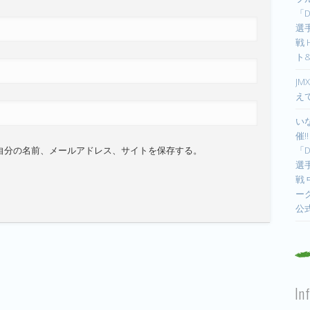
「D
選手
戦
ト
JM
え
い
催!
自分の名前、メールアドレス、サイトを保存する。
「D
選手
戦
ー
公
In