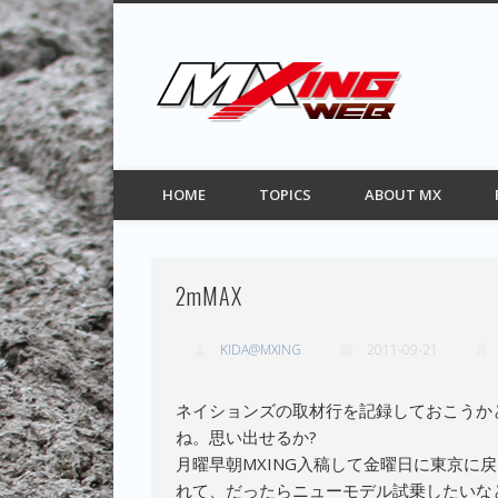
MXIN
Facebook
Twitter
Pinterest
Vimeo
モトクロス情報サイト
HOME
TOPICS
ABOUT MX
2mMAX
KIDA@MXING
2011-09-21
ネイションズの取材行を記録しておこうか
ね。思い出せるか?
月曜早朝MXING入稿して金曜日に東京に
れて、だったらニューモデル試乗したいなと