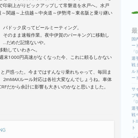
で印刷上がりピックアップして常磐道を水戸へ。水戸
道～関越～上信越～中央道～伊勢湾～東名阪と乗り継い
。パドック戻ってビールミーティング。
最
。そのまま速報作業。夜中伊賀のパーキングに移動し
国
。…だめだ記憶ないや。
ー
移動していわきへ。
「D
、週末1000円高速がなくなった今、これに頼るしかない
選手
戦
ル
ちょっと戸惑った。今まではすんなり乗れちゃって、毎回ま
ー
、2mMAXルール対応は各社大変なんでしょうね。車体
CRFだから余計に影響も大きいのかなと思いました。
サ
プ
「D
選手
戦
ト
ト
ING