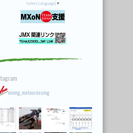
Select Language
▼
stagram
mxing_motocrossing