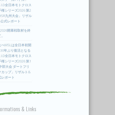
.I.D全日本モトクロス
権シリーズ2026 第2
 HSR九州大会」リザル
&公式レポート
X2026開幕戦取材を終
て。
なべMSLは全日本初開
! 30年ぶり復活となる
.I.D全日本モトクロス
権シリーズ2026 第1
 中部大会 ダートフリ
クカップ」リザルト&
式レポート
formations & Links