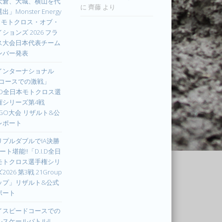
大倉、大城、横山を代
に
齊藤
より
出」Monster Energy
IM モトクロス・オブ・
ションズ 2026 フラ
ス大会日本代表チーム
ンバー発表
インターナショナル
Xコースでの激戦」
I.D全日本モトクロス選
権シリーズ第4戦
UGO大会 リザルト&公
レポート
リプルダブルでIA決勝
ート堪能!!「D.I.D全日
モトクロス選手権シリ
2026 第3戦 21Group
ップ」リザルト&公式
ポート
イスピードコースでの
ルスケールバトル!!