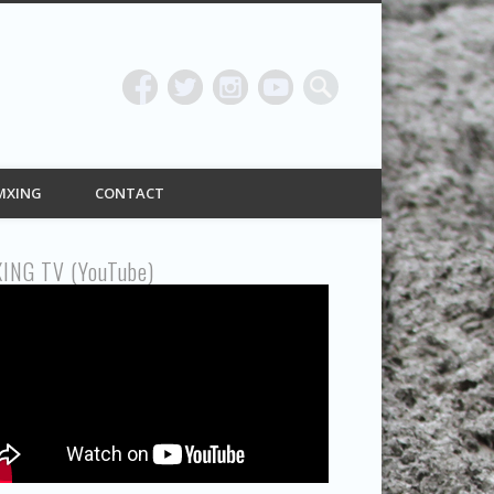
ING
MXING
CONTACT
ING TV (YouTube)