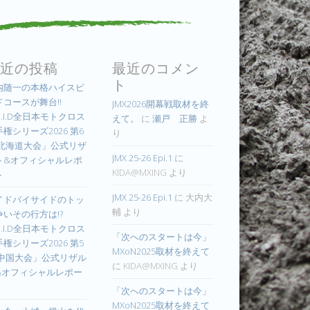
近の投稿
最近のコメン
ト
内随一の本格ハイスピ
ドコースが舞台!!
JMX2026開幕戦取材を終
.I.D全日本モトクロス
えて。
に
瀬戸 正勝
よ
権シリーズ2026 第6
り
 北海道大会」公式リザ
JMX 25-26 Epi.1
に
ト&オフィシャルレポ
KIDA@MXING
より
ト
JMX 25-26 Epi.1
に
大内大
イドバイサイドのトッ
輔
より
争いその行方は!?
.I.D全日本モトクロス
「次へのスタートは今」
権シリーズ2026 第5
MXoN2025取材を終えて
 中国大会」公式リザル
に
KIDA@MXING
より
&オフィシャルレポー
「次へのスタートは今」
MXoN2025取材を終えて