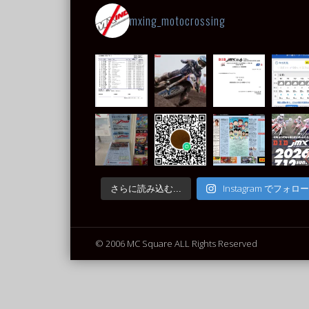
mxing_motocrossing
Instagram でフォロー
さらに読み込む...
© 2006 MC Square ALL Rights Reserved