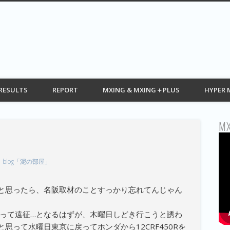
G web モトクロス情報 MOTOCROSS
RESULTS
REPORT
MXING & MXING＋PLUS
HYPER 
MX
blog「泥の部屋」
と思ったら、名阪取材のことすっかり忘れてんじゃん
戻って遠征…となるはずが、木曜日しどき行こうと誘わ
思って水曜日東京に戻ってホンダから12CRF450Rを