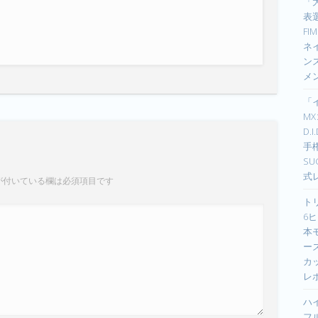
「
表選
F
ネイ
ン
メ
「
M
D.
手
S
式
が付いている欄は必須項目です
ト
6ヒ
本
ーズ
カ
レ
ハ
フ