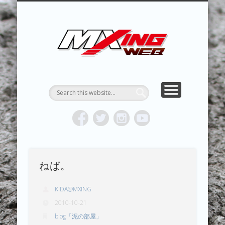
MXING & MXING＋PLUS
HYPER MXING
ABOUT MX
CONTACT
RESULTS
REPORT
TOPICS
HOME
MXING 
トク
MOTOCR
ねば。
KIDA@MXING
2010-10-21
blog「泥の部屋」