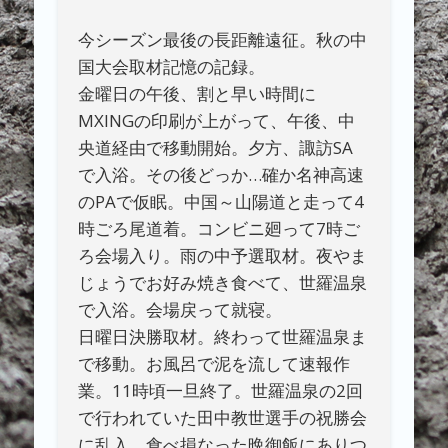
今シーズン最後の長距離遠征。秋の中
国大会取材記憶の記録。
金曜日の午後、割と早い時間に
MXINGの印刷が上がって、午後、中
央道経由で移動開始。夕方、諏訪SA
で入浴。その後どっか…確か名神高速
のPAで仮眠。中国～山陽道と走って4
時ごろ尾道着。コンビニ廻って7時ご
ろ会場入り。雨の中予選取材。夜やま
じょうでお好み焼き食べて、世羅温泉
で入浴。会場戻って就寝。
日曜日決勝取材。終わって世羅温泉ま
で移動。お風呂で泥を流して速報作
業。11時頃一旦終了。世羅温泉の2回
で行われていた田中教世選手の祝勝会
に乱入。食べ損なった晩御飯にありつ