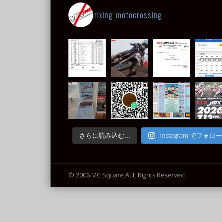
mxing_motocrossing
Instagram でフォロー
さらに読み込む...
© 2006 MC Square ALL Rights Reserved