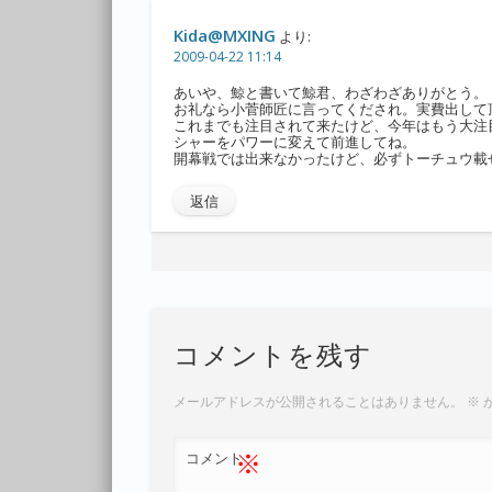
Kida@MXING
より:
2009-04-22 11:14
あいや、鯨と書いて鯨君、わざわざありがとう。
お礼なら小菅師匠に言ってくだされ。実費出して
これまでも注目されて来たけど、今年はもう大注
シャーをパワーに変えて前進してね。
開幕戦では出来なかったけど、必ずトーチュウ載
返信
コメントを残す
メールアドレスが公開されることはありません。
※
※
コメント