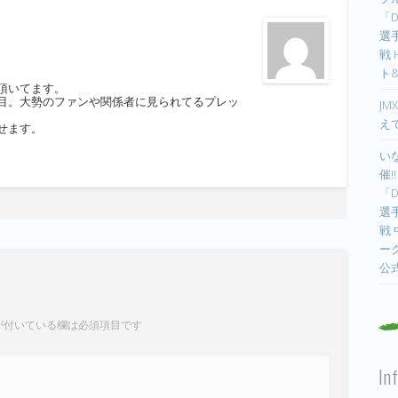
「D
選手
戦
ト
頂いてます。
目。大勢のファンや関係者に見られてるプレッ
JM
え
せます。
い
催!
「D
選手
戦
ー
公
が付いている欄は必須項目です
In