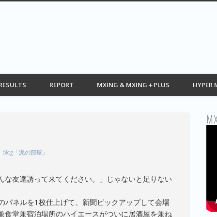
G web モトクロス情報 MOTOCROSS
RESULTS
REPORT
MXING & MXING＋PLUS
HYPER 
MX
blog「泥の部屋」
んな友達誘って来てください。」じゃないと足りない
鯨のパネルを1枚仕上げて、新聞ピックアップして会場
兼食堂兼宿泊場所のハイエースがついに居酒屋を兼ね