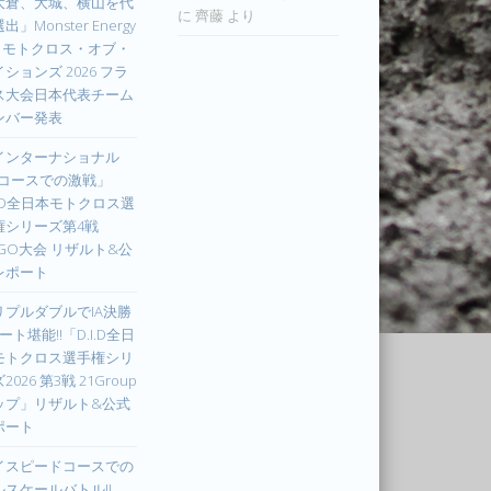
大倉、大城、横山を代
に
齊藤
より
出」Monster Energy
IM モトクロス・オブ・
ションズ 2026 フラ
ス大会日本代表チーム
ンバー発表
インターナショナル
Xコースでの激戦」
I.D全日本モトクロス選
権シリーズ第4戦
UGO大会 リザルト&公
レポート
リプルダブルでIA決勝
ート堪能!!「D.I.D全日
モトクロス選手権シリ
2026 第3戦 21Group
ップ」リザルト&公式
ポート
イスピードコースでの
ルスケールバトル!!