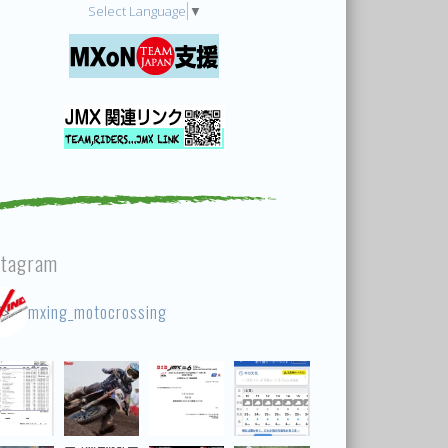
Select Language
▼
stagram
mxing_motocrossing