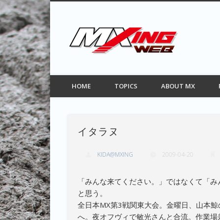
MXIN
Facebook
Twitter
Pinterest
Vimeo
モトクロス情報サイト
HOME
TOPICS
ABOUT MX
イタラヌ
KIDA@MXING
2009-04-20
「みんな来てください。」ではなくて「み
と思う。
全日本MX第3戦関東大会。金曜日、山本
へ。夜オフヴィで敏光さんと合流。作業場