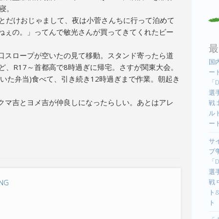
寝。
っとだけおじゃまして、夜は小菅さんちに行って泊めて
ねぇの。」ってんで敏光さんが買ってきてくれたビー
最
口スロープが空いたの見て移動。スタンド寄ったら道
国
けど、R17～首都高で8時過ぎに帰宅。さすが関東大会。
ー
いた弁当)食べて、引き続き12時過ぎまで作業。朝起き
「D
選手
クマ吉とヨメ吉が仲良しになったらしい。あとはアレ
戦
ル
ー
サ
プ
「D
選手
戦
ING
ト
ト