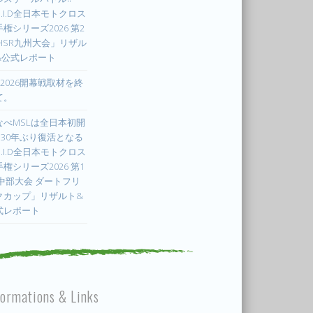
.I.D全日本モトクロス
権シリーズ2026 第2
 HSR九州大会」リザル
&公式レポート
X2026開幕戦取材を終
て。
なべMSLは全日本初開
! 30年ぶり復活となる
.I.D全日本モトクロス
権シリーズ2026 第1
 中部大会 ダートフリ
クカップ」リザルト&
式レポート
formations & Links