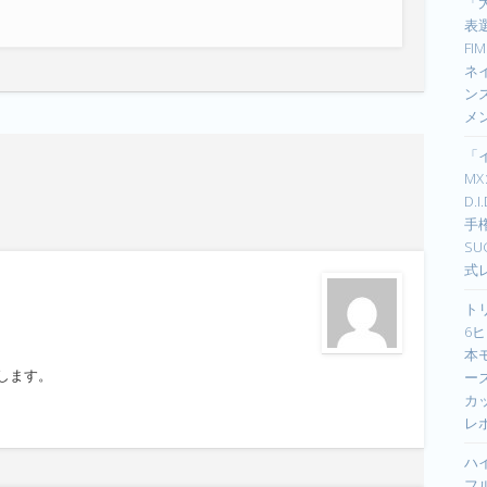
「
表選
F
ネイ
ン
メ
「
M
D.
手
S
式
ト
6ヒ
本
します。
ーズ
カ
レ
ハ
フ