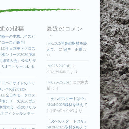
近の投稿
最近のコメン
ト
内随一の本格ハイスピ
ドコースが舞台!!
JMX2026開幕戦取材を終
.I.D全日本モトクロス
えて。
に
瀬戸 正勝
よ
権シリーズ2026 第6
り
 北海道大会」公式リザ
JMX 25-26 Epi.1
に
ト&オフィシャルレポ
KIDA@MXING
より
ト
JMX 25-26 Epi.1
に
大内大
イドバイサイドのトッ
輔
より
争いその行方は!?
.I.D全日本モトクロス
「次へのスタートは今」
権シリーズ2026 第5
MXoN2025取材を終えて
 中国大会」公式リザル
に
KIDA@MXING
より
&オフィシャルレポー
「次へのスタートは今」
MXoN2025取材を終えて