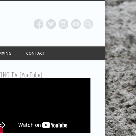
ING
MXING
CONTACT
ING TV (YouTube)