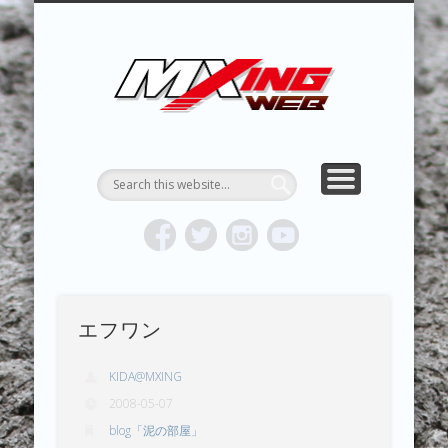
MXING & MXING＋PLUS
HYPER MXING
ABOUT MX
CONTACT
RESULTS
REPORT
TOPICS
HOME
MXING 
トク
MOTOCR
エフワン
KIDA@MXING
2008-05-07
blog「泥の部屋」