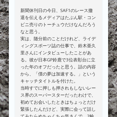
新聞休刊日の今日、SAF1のレース撤
退を伝えるメディアはたぶん駅・コン
ビニ売りのトーチュウだけなんだろう
なと思う。
実は、随分前のことだけれど、ライデ
ィングスポーツ誌の仕事で、鈴木亜久
里さんにインタビューしたことがあ
る。彼が日本GP鈴鹿で3位表彰台に立
った年のオフだったと思う。話の内容
から、「僕の夢は加速する。」という
キャッチタイトルを付けた。
当時すでに押しも押されもしないレー
ス界のスーパースターだったわけで、
初めてお会いしたときはちょっとだけ
緊張したんだけど、実際に会って話し
てみたらめちゃくちゃ気さくで、2輪