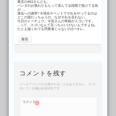
東京の#63さんども。
パンダのお替わりもらって喜んでる段階で負けてる気
が…。
過去への謝罪? 今現在チベットでそれをやってるのは
どこの国だっちゅうの。なぜそれを言わない。
今日のトーチュウ。今宮さんの寄稿がスゴいです。
…って、スゴいなんて言っちゃいけないんですよね。
たとえ端くれでも同業者じゃないのか>オレ。
返信
コメントを残す
メールアドレスが公開されることはありません。
※
が
付いている欄は必須項目です
※
コメント