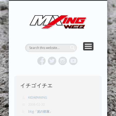
MXING & MXING＋PLUS
HYPER MXING
ABOUT MX
CONTACT
RESULTS
REPORT
TOPICS
HOME
MXING 
トク
MOTOCR
イチゴイチエ
KIDA@MXING
2008-02-20
blog「泥の部屋」