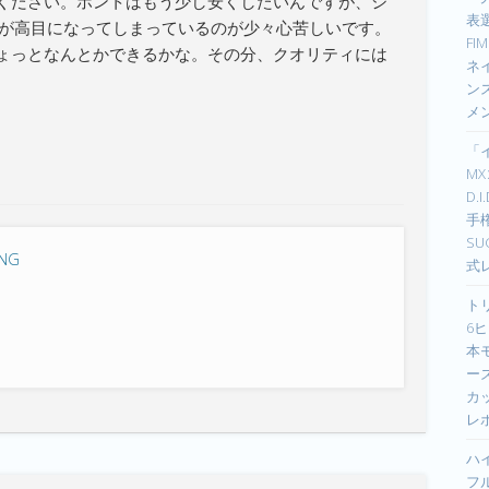
ください。ホントはもう少し安くしたいんですが、シ
表選
段が高目になってしまっているのが少々心苦しいです。
F
ょっとなんとかできるかな。その分、クオリティには
ネイ
ン
メ
「
M
D.
手
S
ING
式
ト
6ヒ
本
ーズ
カ
レ
ハ
フ