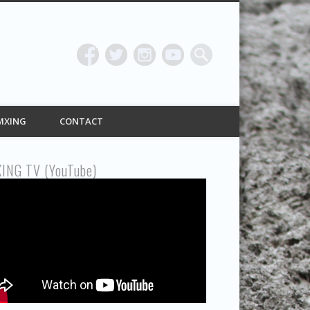
ING
MXING
CONTACT
ING TV (YouTube)