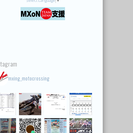
Select Language
▼
stagram
mxing_motocrossing