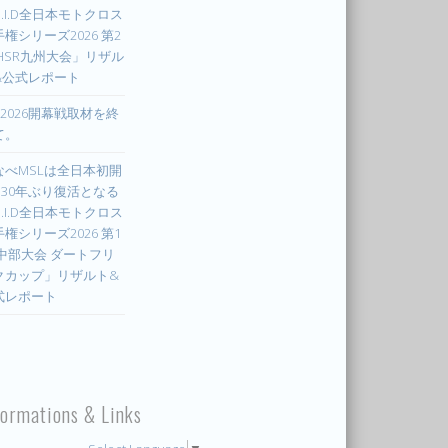
.I.D全日本モトクロス
権シリーズ2026 第2
 HSR九州大会」リザル
&公式レポート
X2026開幕戦取材を終
て。
なべMSLは全日本初開
! 30年ぶり復活となる
.I.D全日本モトクロス
権シリーズ2026 第1
 中部大会 ダートフリ
クカップ」リザルト&
式レポート
formations & Links