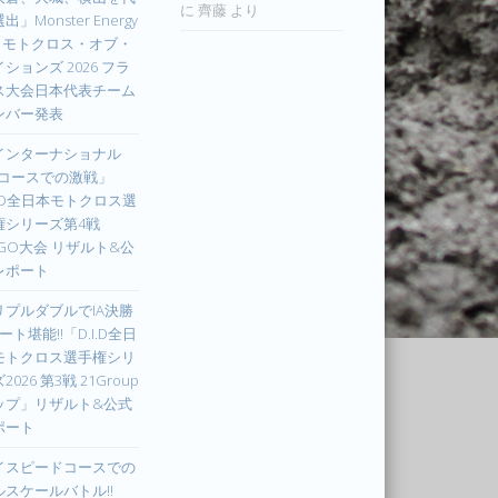
に
齊藤
より
出」Monster Energy
IM モトクロス・オブ・
ションズ 2026 フラ
ス大会日本代表チーム
ンバー発表
インターナショナル
Xコースでの激戦」
I.D全日本モトクロス選
権シリーズ第4戦
UGO大会 リザルト&公
レポート
リプルダブルでIA決勝
ート堪能!!「D.I.D全日
モトクロス選手権シリ
2026 第3戦 21Group
ップ」リザルト&公式
ポート
イスピードコースでの
ルスケールバトル!!