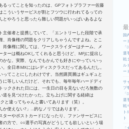
あるってことを知ったのは、GPフォトブラファー佐藤
はこういうサービスが割とフツウに行われてるっての
んとやろうと思ったら難しい問題がいっぱいあるよな
最
ト主催者と提携していて、「エントリーした段階で承
国
権、肖像権の問題をクリアしちゃうんですよね。とこ
ー
。肖像権に関しては、ワークスライダーはチーム、メ
「D
選手
ターは概ねOKしてくれると思うけど、MFJに提出し
戦
のかな。実際、なんでもかんでも好きにやっていいっ
ル
い。全日本MXにはレディスクラスだってあるんだし。
ー
いってことにしたわけです。当然購買層はギュギュと
うに等しいんだけど、それでも、毎年毎年ハードディ
サ
プ
ストックされた日には、一生日の目を見ないだろ無数の
「D
い道を見つけたかった。立ち上げに関する経緯は
選手
ボクと違ってちゃんと書いてあります（笑）。
戦
んか使えない?」…的なノリではあります。
ト
スターやポストカードになったり、ファンサービスに
ト
者の方で、○○選手の写真がどうしても欲しいという場
「