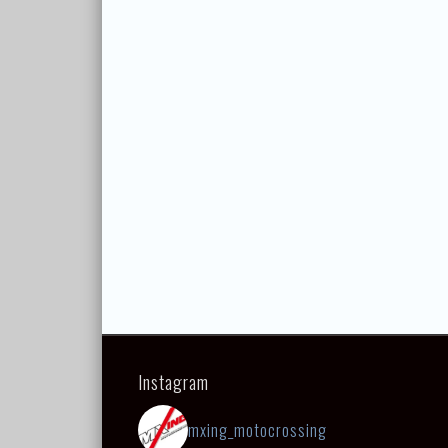
Instagram
mxing_motocrossing