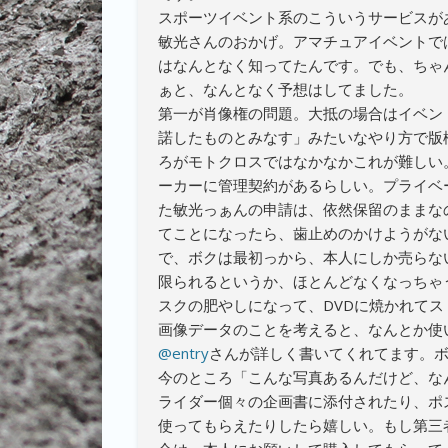
スポーツイベント系のこういうサービスが
敏光さんのおかげ。アマチュアイベントで
はなんとなく知ってたんです。でも、ちゃ
ぁと、なんとなく予想はしてました。
第一が肖像権の問題。大抵の場合はイベン
諾したものとみなす」みたいなやり方で版
ろがモトクロスではなかなかこれが難しい
ーカーに管理契約があるらしい。プライベー
た敏光っぁんの申請は、依然保留のままな
てことになったら、歯止めのかけようがな
で、ボクは最初っから、本人にしか売らな
限られるというか、ほとんどなくなっちゃ
スクの肥やしになって、DVDに焼かれて
画像データのことを考えると、なんとか使
@entry
さんが詳しく書いてくれてます。
今のところ「こんな写真あるんだけど、な
ライダー個々の企画書に添付されたり、ポ
使ってもらえたりしたら嬉しい。もし第三