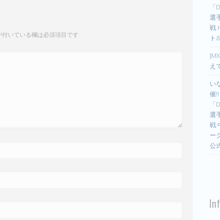
「D
選手
戦
が付いている欄は必須項目です
ト
JM
え
い
催!
「D
選手
戦
ー
公
In