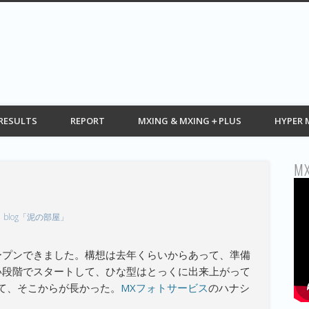
G web モトクロス情報 MOTOCROSS
RESULTS
REPORT
MXING & MXING＋PLUS
HYPER 
MX
blog「泥の部屋」
ープンできました。構想は去年くらいからあって、準備
い段階でスタートして、ひな型はとっくに出来上がって
て、そこからが長かった。
MXフォトサービス
のハナシ