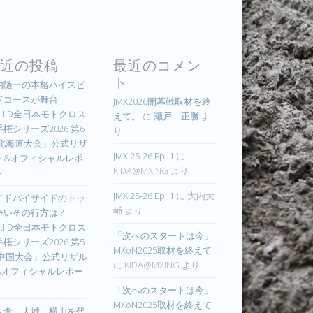
近の投稿
最近のコメン
ト
内随一の本格ハイスピ
ドコースが舞台!!
JMX2026開幕戦取材を終
.I.D全日本モトクロス
えて。
に
瀬戸 正勝
よ
権シリーズ2026 第6
り
 北海道大会」公式リザ
JMX 25-26 Epi.1
に
ト&オフィシャルレポ
KIDA@MXING
より
ト
JMX 25-26 Epi.1
に
大内大
イドバイサイドのトッ
輔
より
争いその行方は!?
.I.D全日本モトクロス
「次へのスタートは今」
権シリーズ2026 第5
MXoN2025取材を終えて
 中国大会」公式リザル
に
KIDA@MXING
より
&オフィシャルレポー
「次へのスタートは今」
MXoN2025取材を終えて
大倉、大城、横山を代