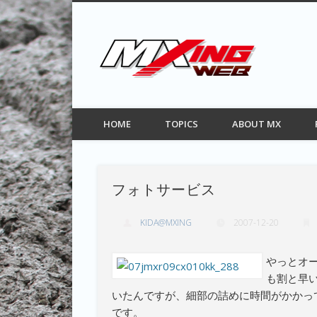
MXIN
Facebook
Twitter
Pinterest
Vimeo
モトクロス情報サイト
HOME
TOPICS
ABOUT MX
フォトサービス
KIDA@MXING
2007-12-20
やっとオ
も割と早
いたんですが、細部の詰めに時間がかかっ
です。