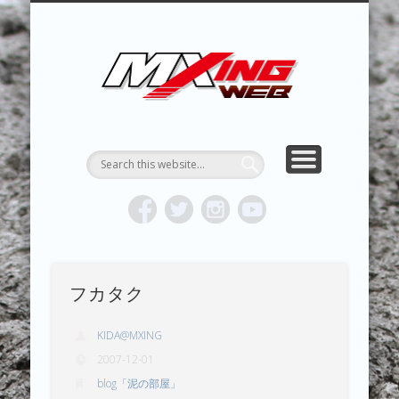
MXING & MXING＋PLUS
HYPER MXING
ABOUT MX
CONTACT
RESULTS
REPORT
TOPICS
HOME
MXING 
トク
MOTOCR
フカタク
KIDA@MXING
2007-12-01
blog「泥の部屋」