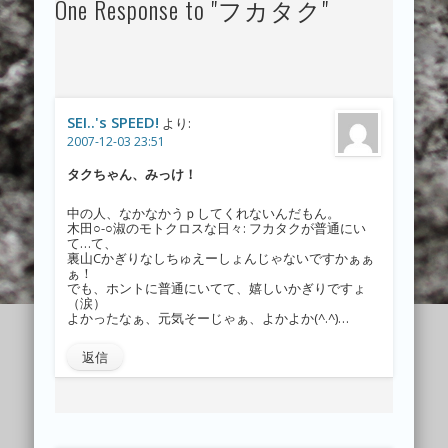
One Response to "フカタク"
SEI..'s SPEED!
より:
2007-12-03 23:51
タクちゃん、みっけ！
中の人、なかなかうｐしてくれないんだもん。
木田○-○淑のモトクロスな日々: フカタクが普通にい
て…て、
裏山Cかぎりなしちゅえーしょんじゃないですかぁぁ
ぁ！
でも、ホントに普通にいてて、嬉しいかぎりですょ
（涙）
よかったなぁ、元気そーじゃぁ、よかよか(^.^)…
返信