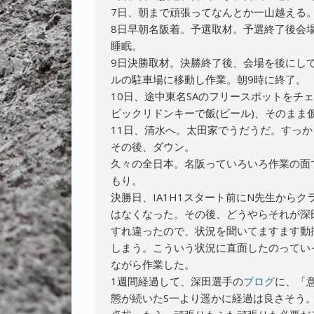
7日、朝まで頑張ってなんとか一山越える
8日早朝名阪着。予選取材。予選終了後会
睡眠。
9日決勝取材。決勝終了後、会場を後にし
ルの駐車場に移動し作業。朝9時に終了。
10日、途中東名SAのフリースポットをチ
ビックリドンキーで飯(ビール)、そのまま
11日、清水へ。太田家でうだうだ。すっか
その後、ダウン。
久々の全日本。名阪っていろいろ作業の面
もり。
決勝日、IA1H1スタート前にN先生から
はなくなった。その後、どうやらそれが深
すれ違ったので、状況を聞いてますます動
しまう。こういう状況に直面したのってい
ながら作業した。
1週間経過して、深田選手の
ブログ
に、「
態が続いたS一より遥かに経過は良さそう