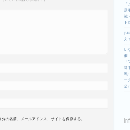
「D
選手
戦
ト
JM
え
い
催!
「D
選手
戦
ー
公
In
自分の名前、メールアドレス、サイトを保存する。