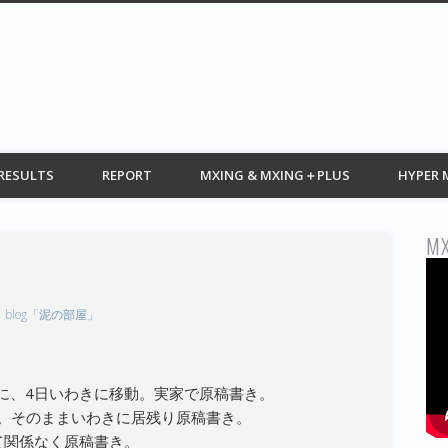
G web モトクロス情報 MOTOCROSS
RESULTS
REPORT
MXING & MXING＋PLUS
HYPER 
MX
blog「泥の部屋」
に、4日いわきに移動。実家で原稿書き。
会。そのままいわきに居残り原稿書き。
て関係なく原稿書き。