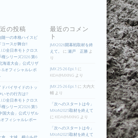
近の投稿
最近のコメン
ト
内随一の本格ハイスピ
ドコースが舞台!!
JMX2026開幕戦取材を終
.I.D全日本モトクロス
えて。
に
瀬戸 正勝
よ
権シリーズ2026 第6
り
 北海道大会」公式リザ
JMX 25-26 Epi.1
に
ト&オフィシャルレポ
KIDA@MXING
より
ト
JMX 25-26 Epi.1
に
大内大
イドバイサイドのトッ
輔
より
争いその行方は!?
.I.D全日本モトクロス
「次へのスタートは今」
権シリーズ2026 第5
MXoN2025取材を終えて
 中国大会」公式リザル
に
KIDA@MXING
より
&オフィシャルレポー
「次へのスタートは今」
MXoN2025取材を終えて
大倉、大城、横山を代