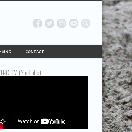
ING
MXING
CONTACT
ING TV (YouTube)