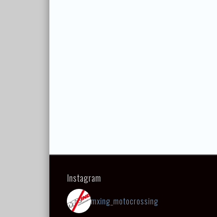
Instagram
mxing_motocrossing