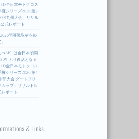
.I.D全日本モトクロス
権シリーズ2026 第2
 HSR九州大会」リザル
&公式レポート
X2026開幕戦取材を終
て。
なべMSLは全日本初開
! 30年ぶり復活となる
.I.D全日本モトクロス
権シリーズ2026 第1
 中部大会 ダートフリ
クカップ」リザルト&
式レポート
formations & Links