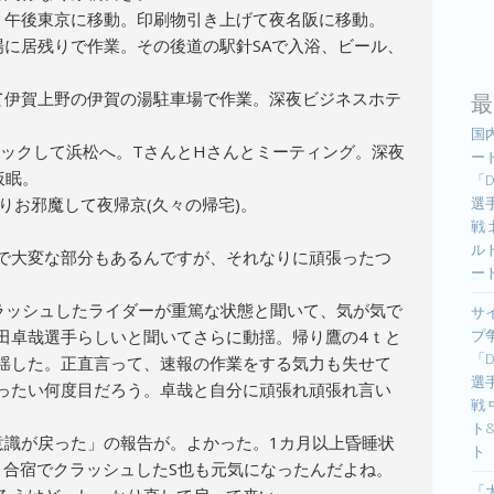
。午後東京に移動。印刷物引き上げて夜名阪に移動。
場に居残りで作業。その後道の駅針SAで入浴、ビール、
最
て伊賀上野の伊賀の湯駐車場で作業。深夜ビジネスホテ
国
ェックして浜松へ。TさんとHさんとミーティング。深夜
ー
仮眠。
「D
選手
りお邪魔して夜帰京(久々の帰宅)。
戦
ル
で大変な部分もあるんですが、それなりに頑張ったつ
ー
クラッシュしたライダーが重篤な状態と聞いて、気が気で
サ
プ
田卓哉選手らしいと聞いてさらに動揺。帰り鷹の4ｔと
「D
揺した。正直言って、速報の作業をする気力も失せて
選手
ったい何度目だろう。卓哉と自分に頑張れ頑張れ言い
戦
ト
意識が戻った」の報告が。よかった。1カ月以上昏睡状
ト
。合宿でクラッシュしたS也も元気になったんだよね。
「