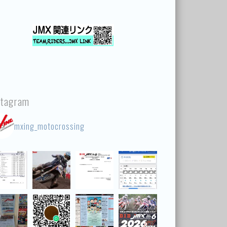
stagram
mxing_motocrossing