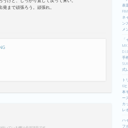
ろうけど、しっかり直して戻って来い。
表選
出発まで頑張ろう。頑張れ。
F
ネイ
ン
メ
「
M
ING
D.
手
S
式
ト
6ヒ
本
ーズ
カ
レ
ハ
フ
が付いている欄は必須項目です