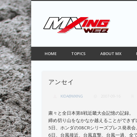
MXIN
Facebook
Twitter
Pinterest
Vimeo
モトクロス情報サイト
HOME
TOPICS
ABOUT MX
アンセイ
KIDA@MXING
2007-09-16
粛々と全日本第8戦近畿大会記憶の記録。
締め切り山をなかなか越えることができず
5日、ホンダの08CRシリーズプレス発表
6日、台風接近、台風直撃、台風一過、全