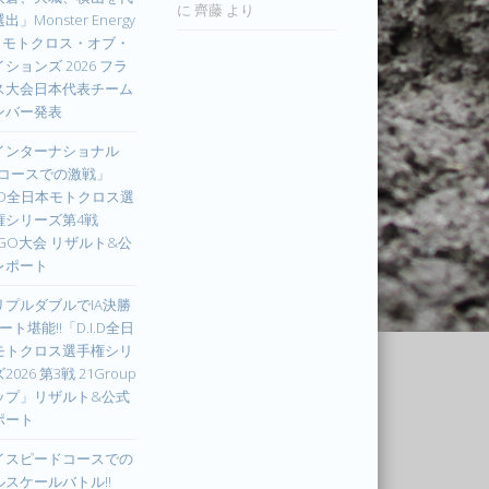
に
齊藤
より
出」Monster Energy
IM モトクロス・オブ・
ションズ 2026 フラ
ス大会日本代表チーム
ンバー発表
インターナショナル
Xコースでの激戦」
I.D全日本モトクロス選
権シリーズ第4戦
UGO大会 リザルト&公
レポート
リプルダブルでIA決勝
ート堪能!!「D.I.D全日
モトクロス選手権シリ
2026 第3戦 21Group
ップ」リザルト&公式
ポート
イスピードコースでの
ルスケールバトル!!