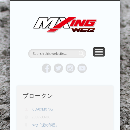
MXING & MXING＋PLUS
HYPER MXING
ABOUT MX
CONTACT
RESULTS
REPORT
TOPICS
HOME
MXING 
トク
MOTOCR
ブロークン
KIDA@MXING
2007-03-06
blog「泥の部屋」