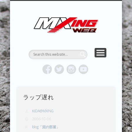
MXING & MXING＋PLUS
HYPER MXING
ABOUT MX
CONTACT
RESULTS
REPORT
TOPICS
HOME
MXING 
トク
MOTOCR
ラップ遅れ
KIDA@MXING
2006-10-06
blog「泥の部屋」