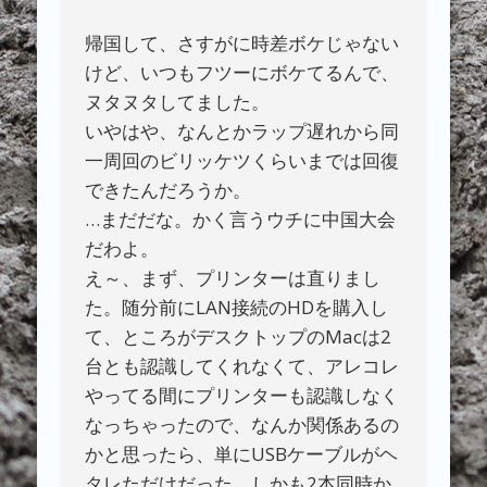
帰国して、さすがに時差ボケじゃない
けど、いつもフツーにボケてるんで、
ヌタヌタしてました。
いやはや、なんとかラップ遅れから同
一周回のビリッケツくらいまでは回復
できたんだろうか。
…まだだな。かく言うウチに中国大会
だわよ。
え～、まず、プリンターは直りまし
た。随分前にLAN接続のHDを購入し
て、ところがデスクトップのMacは2
台とも認識してくれなくて、アレコレ
やってる間にプリンターも認識しなく
なっちゃったので、なんか関係あるの
かと思ったら、単にUSBケーブルがヘ
タレただけだった。しかも2本同時か