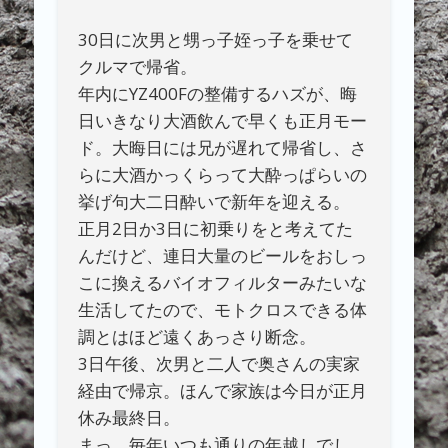
30日に次男と甥っ子姪っ子を乗せて
クルマで帰省。
年内にYZ400Fの整備するハズが、晦
日いきなり大酒飲んで早くも正月モー
ド。大晦日には兄が遅れて帰省し、さ
らに大酒かっくらって大酔っぱらいの
挙げ句大二日酔いで新年を迎える。
正月2日か3日に初乗りをと考えてた
んだけど、連日大量のビールをおしっ
こに換えるバイオフィルターみたいな
生活してたので、モトクロスできる体
調とはほど遠くあっさり断念。
3日午後、次男と二人で奥さんの実家
経由で帰京。ほんで家族は今日が正月
休み最終日。
まっ、毎年いつも通りの年越しでし