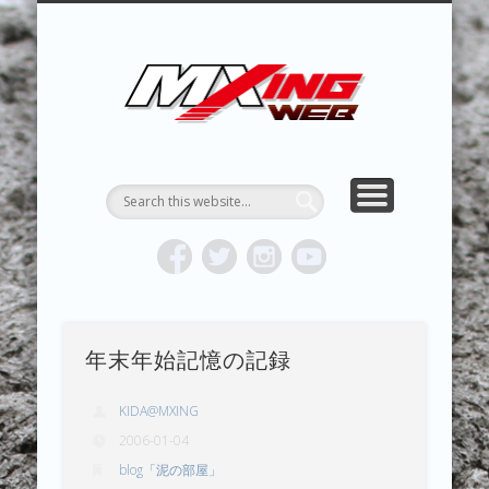
MXING & MXING＋PLUS
HYPER MXING
ABOUT MX
CONTACT
RESULTS
REPORT
TOPICS
HOME
MXING 
トク
MOTOCR
年末年始記憶の記録
KIDA@MXING
2006-01-04
blog「泥の部屋」