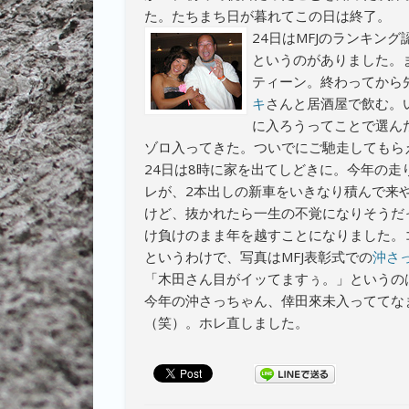
た。たちまち日が暮れてこの日は終了。
24日はMFJのランキング
というのがありました。
ティーン。終わってから
キ
さんと居酒屋で飲む。
に入ろうってことで選ん
ゾロ入ってきた。ついでにご馳走してもら
24日は8時に家を出てしどきに。今年の走
レが、2本出しの新車をいきなり積んで来
けど、抜かれたら一生の不覚になりそうだ
け負けのまま年を越すことになりました。
というわけで、写真はMFJ表彰式での
沖さ
「木田さん目がイッてますぅ。」というの
今年の沖さっちゃん、倖田來未入っててな
（笑）。ホレ直しました。