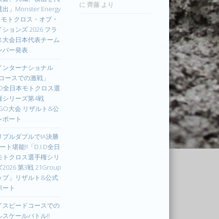
に
齊藤
より
出」Monster Energy
IM モトクロス・オブ・
ションズ 2026 フラ
ス大会日本代表チーム
ンバー発表
インターナショナル
Xコースでの激戦」
I.D全日本モトクロス選
権シリーズ第4戦
UGO大会 リザルト&公
レポート
リプルダブルでIA決勝
ート堪能!!「D.I.D全日
モトクロス選手権シリ
2026 第3戦 21Group
ップ」リザルト&公式
ポート
イスピードコースでの
ルスケールバトル!!