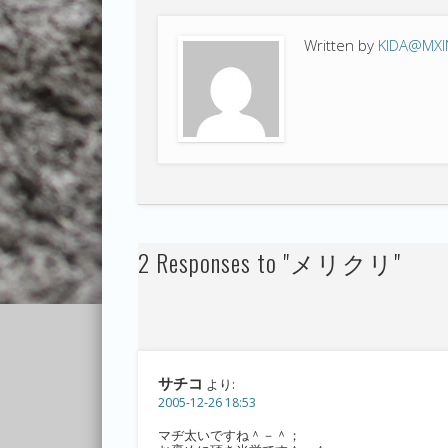
Written by
KIDA@MX
2 Responses to "メリクリ"
サチコ
より:
2005-12-26 18:53
マヂ太いですね＾－＾；