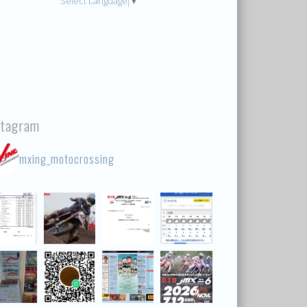
Select Language
▼
stagram
mxing_motocrossing