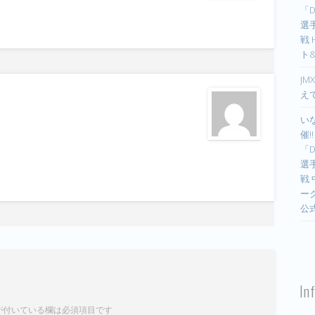
「D
選手
戦
ト
JM
え
い
催!
「D
選手
戦
ー
公
In
が付いている欄は必須項目です