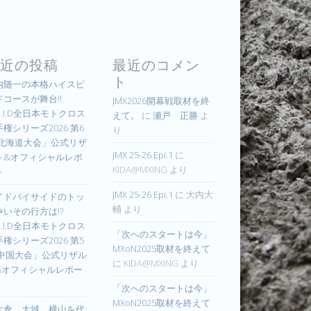
近の投稿
最近のコメン
ト
内随一の本格ハイスピ
ドコースが舞台!!
JMX2026開幕戦取材を終
.I.D全日本モトクロス
えて。
に
瀬戸 正勝
よ
権シリーズ2026 第6
り
 北海道大会」公式リザ
JMX 25-26 Epi.1
に
ト&オフィシャルレポ
KIDA@MXING
より
ト
JMX 25-26 Epi.1
に
大内大
イドバイサイドのトッ
輔
より
争いその行方は!?
.I.D全日本モトクロス
「次へのスタートは今」
権シリーズ2026 第5
MXoN2025取材を終えて
 中国大会」公式リザル
に
KIDA@MXING
より
&オフィシャルレポー
「次へのスタートは今」
MXoN2025取材を終えて
大倉、大城、横山を代