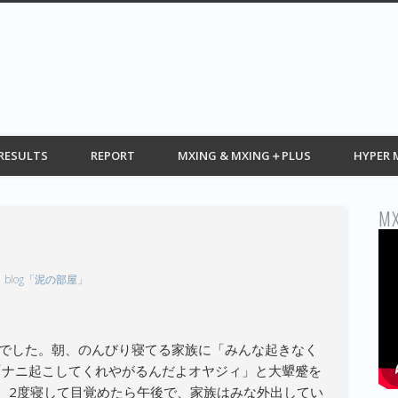
G web モトクロス情報 MOTOCROSS
RESULTS
REPORT
MXING & MXING＋PLUS
HYPER 
MX
blog「泥の部屋」
んでした。朝、のんびり寝てる家族に「みんな起きなく
「ナニ起こしてくれやがるんだよオヤジィ」と大顰蹙を
。2度寝して目覚めたら午後で、家族はみな外出してい