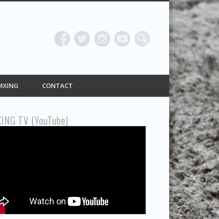
ING
MXING
CONTACT
ING TV (YouTube)