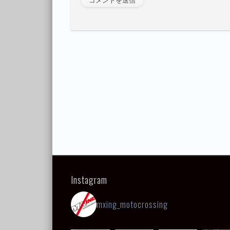
Instagram
mxing_motocrossing