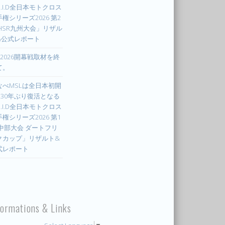
.I.D全日本モトクロス
権シリーズ2026 第2
 HSR九州大会」リザル
&公式レポート
X2026開幕戦取材を終
て。
なべMSLは全日本初開
! 30年ぶり復活となる
.I.D全日本モトクロス
権シリーズ2026 第1
 中部大会 ダートフリ
クカップ」リザルト&
式レポート
formations & Links