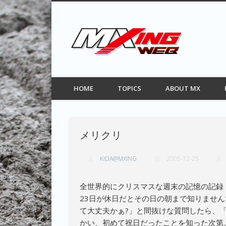
MXIN
Facebook
Twitter
Pinterest
Vimeo
モトクロス情報サイト
HOME
TOPICS
ABOUT MX
メリクリ
KIDA@MXING
2005-12-25
全世界的にクリスマスな週末の記憶の記録
23日が休日だとその日の朝まで知りませ
て大丈夫かぁ?」と間抜けな質問したら、
かい、初めて祝日だったことを知った次第