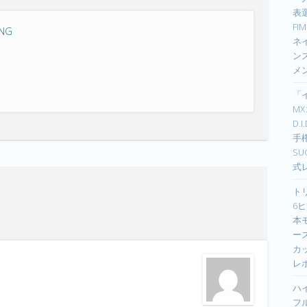
表選
F
ING
ネイ
ン
メ
「
M
D.
手
S
式
ト
6ヒ
本
ーズ
カ
レ
ハ
フ