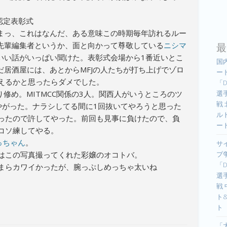
認定表彰式
まっ、これはなんだ、ある意味この時期毎年訪れるルー
最
先輩編集者というか、面と向かって尊敬している
ニシマ
いい話がいっぱい聞けた。表彰式会場から1番近いとこ
国
だ居酒屋には、あとからMFJの人たちが打ち上げでゾロ
ー
えるかと思ったらダメでした。
「D
選手
り修め。MITMCC関係の3人。関西人がいうところのツ
戦
やがった。ナラシしてる間に1回抜いてやろうと思った
ル
ったので許してやった。前回も見事に負けたので、負
ー
コソ練してやる。
っちゃん
。
サ
プ
はこの写真撮ってくれた彩嬢のオコトバ。
「D
まらカワイかったが、腕っぷしめっちゃ太いね
選手
戦
ト
ト
「