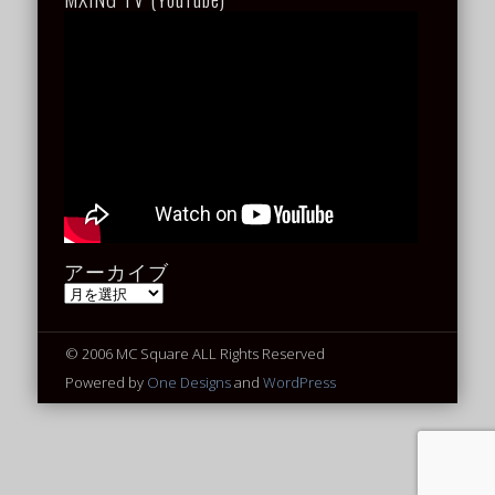
アーカイブ
ア
ー
カ
イ
© 2006 MC Square ALL Rights Reserved
ブ
Powered by
One Designs
and
WordPress