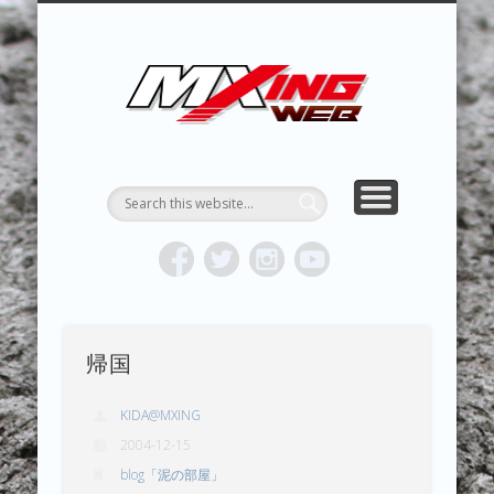
MXING & MXING＋PLUS
HYPER MXING
ABOUT MX
CONTACT
RESULTS
REPORT
TOPICS
HOME
MXING 
トク
MOTOCR
帰国
KIDA@MXING
2004-12-15
blog「泥の部屋」