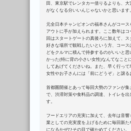
田、東京駅でレンタカー借りるよりも、大
がなくなる分いいんじゃないかと思います
元全日本チャンピオンの福本さんがコース
アウトに手が加えられます。ここ数年はコ
回はスタートゲートの真後ろに加えて、ス
好きな場所で観戦したいという方、コース
どをクルマに積んで持参するのがいいと思
かった(特に背の小さい女性)なんてなこ
してあげてくださいね。また、早く行って
女性やお子さんには「前にどうぞ」と譲る
首都圏開催とあって毎回大勢のファンが集
で、渋滞対策や食料品の調達、トイレを出
す。
フードエリアの充実に加えて、去年は音響
業としての充実度を上げるために毎回新た
になるかぜひその目で確かめてください。