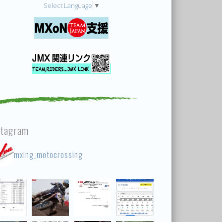
Select Language
▼
stagram
mxing_motocrossing