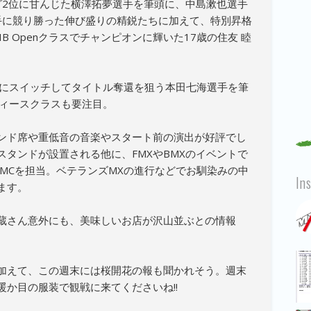
グ2位に甘んじた横澤拓夢選手を筆頭に、中島漱也選手
選手に競り勝った伸び盛りの精鋭たちに加えて、特別昇格
B Openクラスでチャンピオンに輝いた17歳の住友 睦
ダにスイッチしてタイトル奪還を狙う本田七海選手を筆
ディースクラスも要注目。
ンド席や重低音の音楽やスタート前の演出が好評でし
タンドが設置される他に、FMXやBMXのイベントで
MCを担当。ベテランズMXの進行などでお馴染みの中
In
ます。
蔵さん意外にも、美味しいお店が沢山並ぶとの情報
加えて、この週末には桜開花の報も聞かれそう。週末
か目の服装で観戦に来てくださいね!!