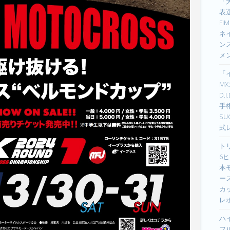
「
表選
F
ネイ
ン
メ
「
M
D.
手
S
式
ト
6ヒ
本
ーズ
カ
レ
ハ
フ