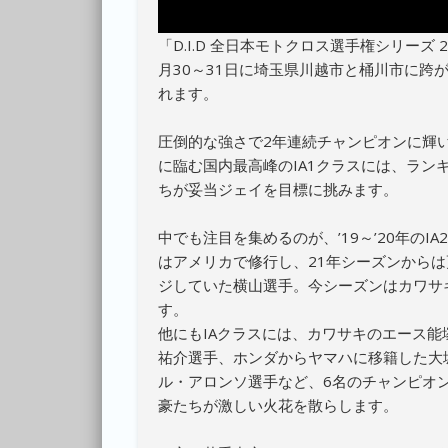
「D.I.D 全日本モトクロス選手権シリーズ 2
月30～31日に埼玉県川越市と桶川市に跨
れます。
圧倒的な強さで2年連続チャンピオンに輝
に臨む国内最高峰のIA1クラスには、ラン
ちが妥当ジェイを目標に挑みます。
中でも注目を集めるのが、’19～’20年の
はアメリカで修行し、21年シーズンから
ジしていた横山選手。今シーズンはカワサ
す。
他にもIAクラスには、カワサキのエース
祐介選手、ホンダからヤマハに移籍した大
ル・アロンソ選手など、6名のチャンピオ
豪たちが激しい火花を散らします。