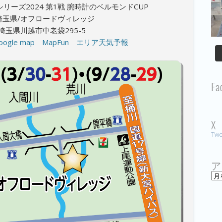
シリーズ2024 第1戦 腕時計のベルモンドCUP
 埼玉県/オフロードヴィレッジ
6 埼玉県川越市中老袋295-5
oogle map
MapFun
エリア天気予報
Fa
X
Twe
ア
ア
ー
カ
イ
ブ