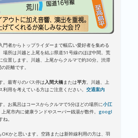
入門者からトップライダーまで幅広い愛好者を集める
。場所は川越と上尾を結ぶ県道51号線のほぼ中間。荒
に位置します。川越、上尾からクルマで約30分。渋滞
間の距離です。
す。最寄りのバス停は
入間大橋
または
平方
。川越、上
ス利用を考えている方はご注意ください。
交通案内
す。お風呂はコースからクルマで5分ほどの場所に
小江
・上尾市内に健康ランドやスーパー銭湯が数件。
googl
すね。
もOKかと思います。空路または新幹線利用の方は、羽