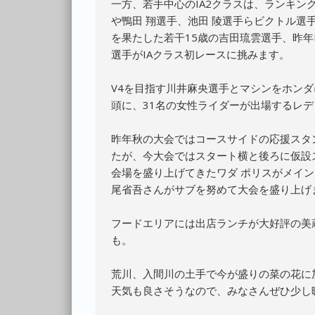
一方、若手中心のIA2クラスは、ランキン
や鴨田 翔選手、池田 陵選手らビクトル
を果たした若干15歳の吉⽥琉雲選手、昨年I
選手がIAクラス初レースに挑みます。
V4を目指す川井麻央選手とマシンをホン
頭に、31名の女性ライダーが出場するレ
昨年秋の大会ではコースサイドの応援スタ
たが、今大会ではスタート横と後ろに仮設ス
会場を盛り上げてきたワダ ポリスがメイン
尾省吾さんがサブを努めて大会を盛り上げ
フードエリアには出店ランチが大好評の美
も。
荒川、入間川の土手で今が盛りの菜の花に
天気も良さそうなので、みなさんぜひ少し暖