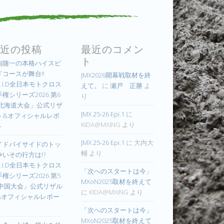
近の投稿
最近のコメン
ト
内随一の本格ハイスピ
ドコースが舞台!!
JMX2026開幕戦取材を終
.I.D全日本モトクロス
えて。
に
瀬戸 正勝
よ
権シリーズ2026 第6
り
 北海道大会」公式リザ
JMX 25-26 Epi.1
に
ト&オフィシャルレポ
KIDA@MXING
より
ト
JMX 25-26 Epi.1
に
大内大
イドバイサイドのトッ
輔
より
争いその行方は!?
.I.D全日本モトクロス
「次へのスタートは今」
権シリーズ2026 第5
MXoN2025取材を終えて
 中国大会」公式リザル
に
KIDA@MXING
より
&オフィシャルレポー
「次へのスタートは今」
MXoN2025取材を終えて