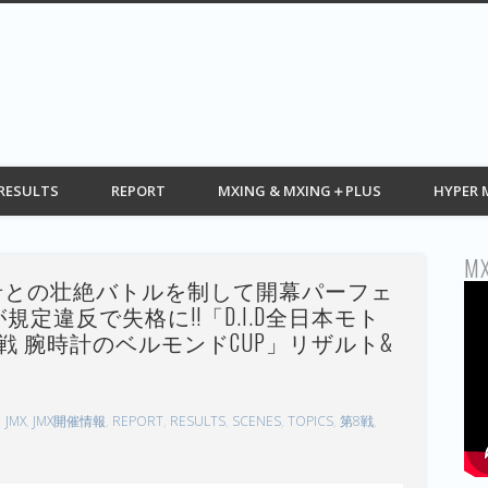
G web モトクロス情報 MOTOCROSS
RESULTS
REPORT
MXING & MXING＋PLUS
HYPER 
MX
希との壮絶バトルを制して開幕パーフェ
規定違反で失格に!!「D.I.D全日本モト
1戦 腕時計のベルモンドCUP」リザルト&
JMX
,
JMX開催情報
,
REPORT
,
RESULTS
,
SCENES
,
TOPICS
,
第8戦
,