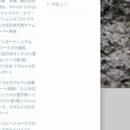
大倉、大城、横山を代
に
齊藤
より
出」Monster Energy
IM モトクロス・オブ・
ションズ 2026 フラ
ス大会日本代表チーム
ンバー発表
インターナショナル
Xコースでの激戦」
I.D全日本モトクロス選
権シリーズ第4戦
UGO大会 リザルト&公
レポート
リプルダブルでIA決勝
ート堪能!!「D.I.D全日
モトクロス選手権シリ
2026 第3戦 21Group
ップ」リザルト&公式
ポート
イスピードコースでの
ルスケールバトル!!