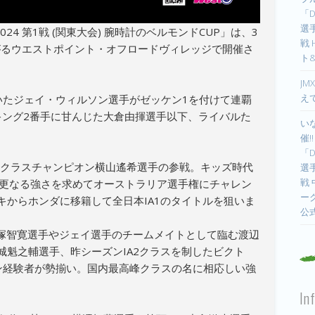
「D
選手
024 第1戦 (関東大会) 腕時計のベルモンドCUP」は、3
戦
がるウエストポイント・オフロードヴィレッジで開催さ
ト
JM
え
いたジェイ・ウィルソン選手がゼッケン1を付けて連覇
キング2番手に甘んじた大倉由揮選手以下、ライバルた
い
催!
「D
IA2クラスチャンピオン横山遙希選手の参戦。キッズ時代
選手
戦
は更なる強さを求めてオーストラリア選手権にチャレン
ー
キからホンダに移籍して全日本IA1のタイトルを狙いま
公
能塚智寛選手やジェイ選手のチームメイトとして臨む渡辺
城魁之輔選手、昨シーズンIA2クラスを制したビクト
ン経験者が勢揃い。国内最高峰クラスの名に相応しい強
In