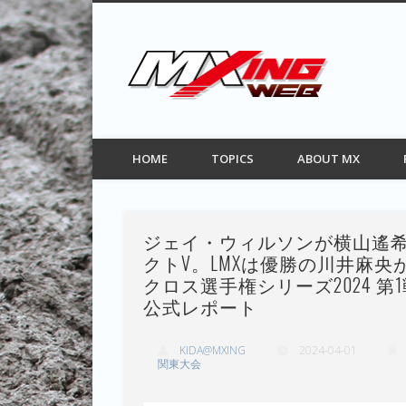
MXIN
Facebook
Twitter
Pinterest
Vimeo
モトクロス情報サイト
HOME
TOPICS
ABOUT MX
ジェイ・ウィルソンが横山遙
クトV。LMXは優勝の川井麻央が
クロス選手権シリーズ2024 第
公式レポート
KIDA@MXING
2024-04-01
関東大会