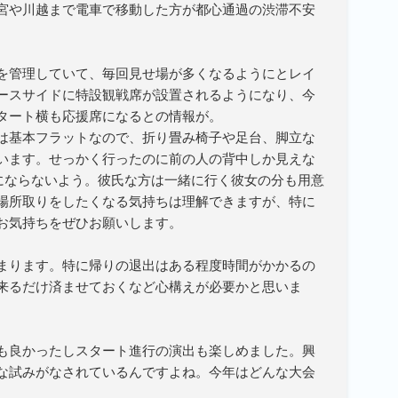
宮や川越まで電車で移動した方が都心通過の渋滞不安
。
を管理していて、毎回見せ場が多くなるようにとレイ
ースサイドに特設観戦席が設置されるようになり、今
タート横も応援席になるとの情報が。
は基本フラットなので、折り畳み椅子や足台、脚立な
います。せっかく行ったのに前の人の背中しか見えな
とにならないよう。彼氏な方は一緒に行く彼女の分も用意
場所取りをしたくなる気持ちは理解できますが、特に
お気持ちをぜひお願いします。
まります。特に帰りの退出はある程度時間がかかるの
来るだけ済ませておくなど心構えが必要かと思いま
も良かったしスタート進行の演出も楽しめました。興
な試みがなされているんですよね。今年はどんな大会