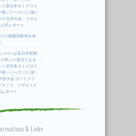
.I.D全日本モトクロス
権シリーズ2026 第2
 HSR九州大会」リザル
&公式レポート
X2026開幕戦取材を終
て。
なべMSLは全日本初開
! 30年ぶり復活となる
.I.D全日本モトクロス
権シリーズ2026 第1
 中部大会 ダートフリ
クカップ」リザルト&
式レポート
formations & Links