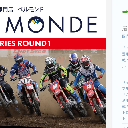
最
国
ー
「D
選手
戦
ル
ー
サ
プ
「D
選手
戦
ト
ト