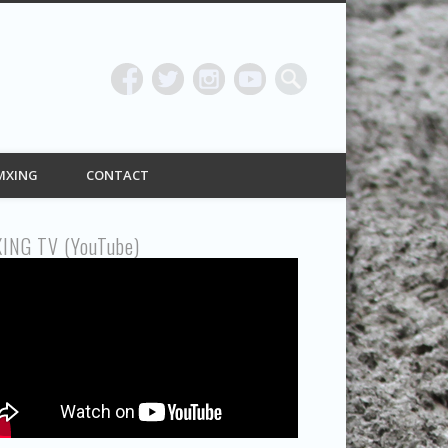
ING
MXING
CONTACT
ING TV (YouTube)