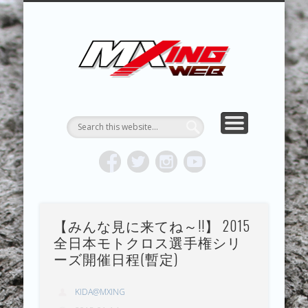
MXING & MXING＋PLUS
HYPER MXING
ABOUT MX
CONTACT
RESULTS
REPORT
TOPICS
HOME
MXING 
トク
MOTOCR
【みんな見に来てね～!!】 2015
全日本モトクロス選手権シリ
ーズ開催日程(暫定)
KIDA@MXING