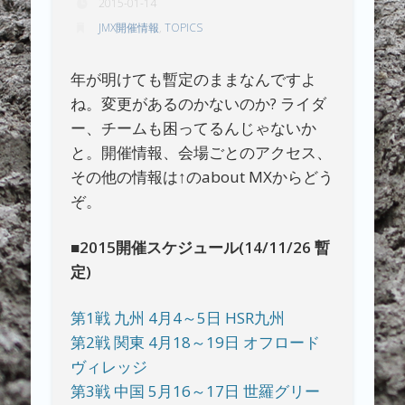
2015-01-14
JMX開催情報
,
TOPICS
年が明けても暫定のままなんですよ
ね。変更があるのかないのか? ライダ
ー、チームも困ってるんじゃないか
と。開催情報、会場ごとのアクセス、
その他の情報は↑のabout MXからどう
ぞ。
■2015開催スケジュール(14/11/26 暫
定)
第1戦 九州 4月4～5日 HSR九州
第2戦 関東 4月18～19日 オフロード
ヴィレッジ
第3戦 中国 5月16～17日 世羅グリー