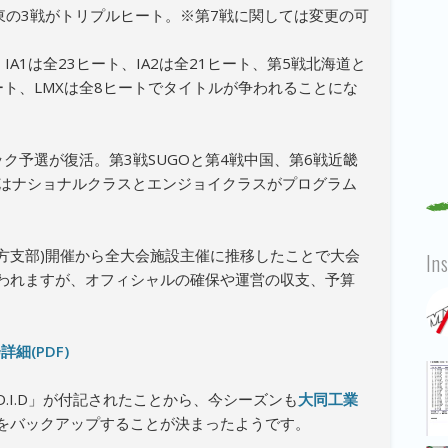
d.8関東の3戦がトリプルヒート。※第7戦に関しては変更の可
、IA1は全23ヒート、IA2は全21ヒート、第5戦北海道と
4ヒート、LMXは全8ヒートでタイトルが争われることにな
ク予選が復活。第3戦SUGOと第4戦中国、第6戦近畿
ではナショナルクラスとエンジョイクラスがプログラム
地方支部)開催から全大会施設主催に推移したことで大会
In
われますが、オフィシャルの確保や運営の収支、予算
。
細(PDF)
.I.D」が付記されたことから、今シーズンも
大同工業
をバックアップすることが決まったようです。