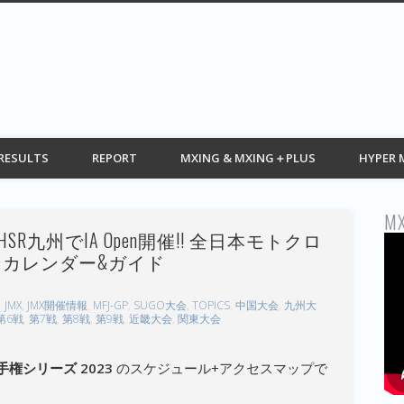
G web モトクロス情報 MOTOCROSS
RESULTS
REPORT
MXING & MXING＋PLUS
HYPER 
MX
SR九州でIA Open開催!! 全日本モトクロ
ンカレンダー&ガイド
JMX
,
JMX開催情報
,
MFJ-GP
,
SUGO大会
,
TOPICS
,
中国大会
,
九州大
第6戦
,
第7戦
,
第8戦
,
第9戦
,
近畿大会
,
関東大会
権シリーズ 2023
のスケジュール+アクセスマップで