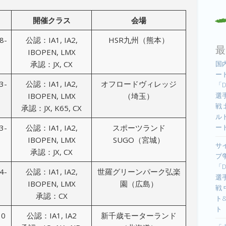
開催クラス
会場
8-
公認：IA1, IA2,
HSR九州（熊本）
最
IBOPEN, LMX
国
承認：JX, CX
ー
3-
公認：IA1, IA2,
オフロードヴィレッジ
「D
選手
IBOPEN, LMX
（埼玉）
戦
承認：JX, K65, CX
ル
ー
3-
公認：IA1, IA2,
スポーツランド
IBOPEN, LMX
SUGO（宮城）
サ
承認：JX, CX
プ
「D
4-
公認：IA1, IA2,
世羅グリーンパーク弘楽
選手
IBOPEN, LMX
園（広島）
戦
承認：CX
ト
ト
30
公認：IA1, IA2
新千歳モーターランド