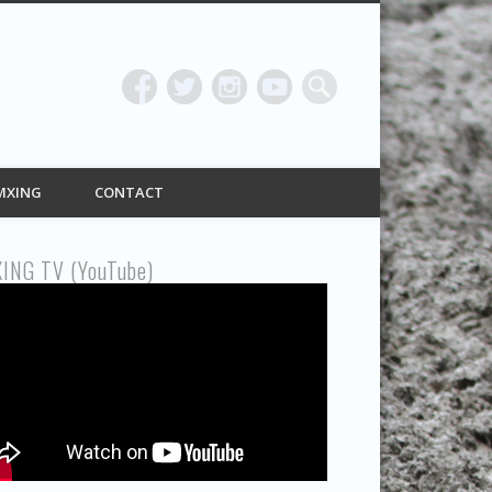
ING
MXING
CONTACT
ING TV (YouTube)