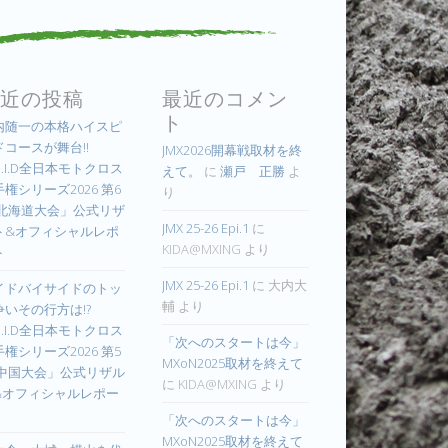
近の投稿
最近のコメン
ト
内随一の本格ハイスピ
ドコースが舞台!!
JMX2026開幕戦取材を終
.I.D全日本モトクロス
えて。
に
瀬戸 正勝
よ
権シリーズ2026 第6
り
 北海道大会」公式リザ
JMX 25-26 Epi.1
に
ト&オフィシャルレポ
KIDA@MXING
より
ト
JMX 25-26 Epi.1
に
大内大
イドバイサイドのトッ
輔
より
争いその行方は!?
.I.D全日本モトクロス
「次へのスタートは今」
権シリーズ2026 第5
MXoN2025取材を終えて
 中国大会」公式リザル
に
KIDA@MXING
より
&オフィシャルレポー
「次へのスタートは今」
MXoN2025取材を終えて