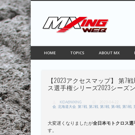
MXIN
Facebook
Twitter
Pinterest
Vimeo
モトクロス情報サイト
HOME
TOPICS
ABOUT MX
【2023アクセスマップ】 第7戦H
ス選手権シリーズ2023シーズ
KIDA@MXING
2023-04-22
会
,
北海道大会
,
第1戦
,
第2戦
,
第3戦
,
第4戦
,
第5戦
,
大変遅くなりましたが
全日本モトクロス選手
す。