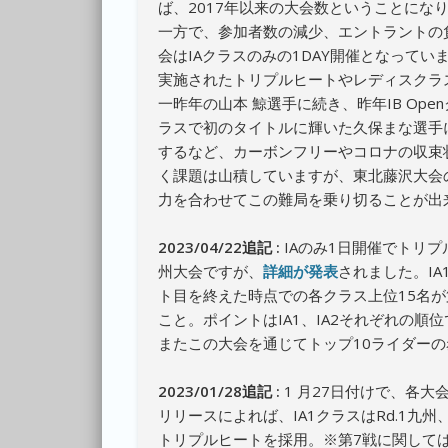
ば、2017年以来の大会数ということにな
一方で、参加者数の減少、エントラントの
会はIAクラスのみの1DAY開催となって
実施されたトリプルヒートやレディスクラ
一昨年の山本 鯨選手に続き、昨年IB Op
ラスで初のタイトルに輝いた久保まな選手
するなど、カーボンフリーやコロナの収束
く課題は山積していますが、東北藤沢大会
力を合わせてこの難局を乗り切ることが出
2023/04/22追記 :
IAのみ1日開催でトリ
州大会ですが、
詳細が発表
されました。IA
ト目を終えた時点での各クラス上位15名が第
こと。ポイントはIA1、IA2それぞれの順
またこの大会を通じてトップ10ライダー
2023/01/28追記 :
1 月27日付けで、各大
リリースによれば、IA1クラスはRd.1九州、Rd
トリプルヒートを採用。※第7戦に関して