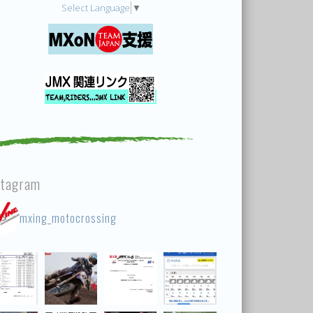
Select Language
▼
stagram
mxing_motocrossing