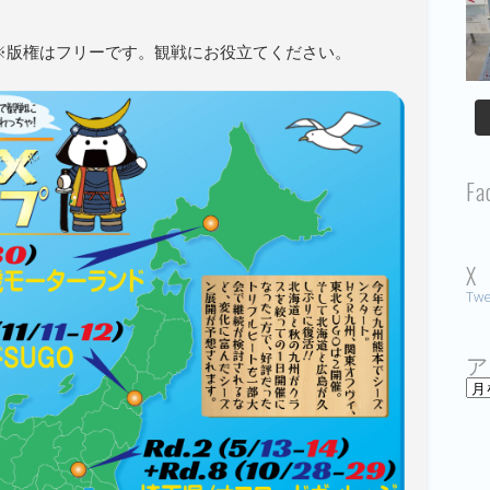
※版権はフリーです。観戦にお役立てください。
Fa
X
Twe
ア
ア
ー
カ
イ
ブ