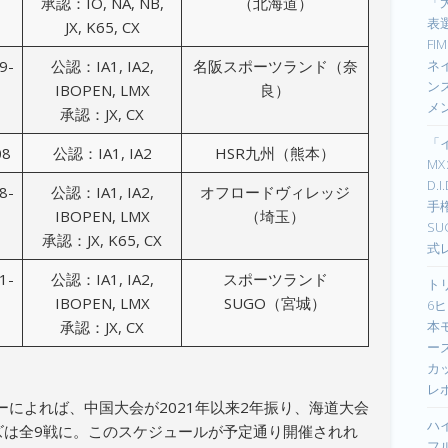
「
承認：IO, NA, NB,
（北海道）
表選
JX, K65, CX
F
ネイ
9-
公認：IA1, IA2,
名阪スポーツランド（奈
ン
IBOPEN, LMX
良）
メ
承認：JX, CX
「
08
公認：IA1, IA2
HSR九州（熊本）
M
D.
8-
公認：IA1, IA2,
オフロードヴィレッジ
手
IBOPEN, LMX
（埼玉）
S
承認：JX, K65, CX
式
1-
公認：IA1, IA2,
スポーツランド
ト
IBOPEN, LMX
SUGO（宮城）
6ヒ
本
承認：JX, CX
ーズ
カ
レ
によれば、中国大会が2021年以来2年振り、海道大会
ハ
ーズは全9戦に。このスケジュールが予定通り開催されれ
フ