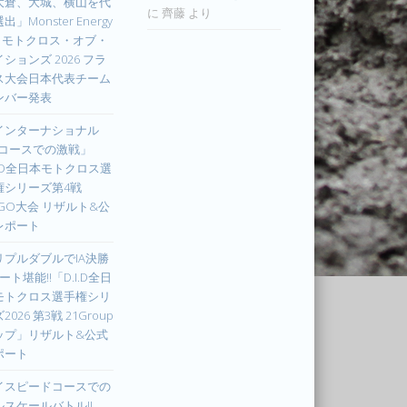
大倉、大城、横山を代
に
齊藤
より
出」Monster Energy
IM モトクロス・オブ・
ションズ 2026 フラ
ス大会日本代表チーム
ンバー発表
インターナショナル
Xコースでの激戦」
I.D全日本モトクロス選
権シリーズ第4戦
UGO大会 リザルト&公
レポート
リプルダブルでIA決勝
ート堪能!!「D.I.D全日
モトクロス選手権シリ
2026 第3戦 21Group
ップ」リザルト&公式
ポート
イスピードコースでの
ルスケールバトル!!