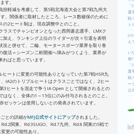
ります。
「D
負担軽減を考慮して、第5戦北海道大会と第7戦九州大
選手
います。関係者に取材したところ、レース数確保のために
戦
スの2ヒート制は、現在調整中とのこと。
ト
enクラスでチャンピオンとなった西岡蒼志選手、LMXク
JM
に加え、ランキング上位のライダーが次々引退を表明
え
状況と併せて、二輪、モータースポーツ業界を取り巻
の復活＝シーズン二桁開催へ弾みがつくよう、業界が
い
催!
来ればと思っています。
「D
選手
プルヒートに変更の可能性ありとなっていた第7戦HSR九
戦
1、IA2のトリプルヒートはクラスごとではなく、2ヒー
ー
3ヒートを混走で争うIA Open として開催されるとの
公
位ではなく、全体の1～15位にのみ付与されるとのこと。
の赤ゼッケンは使用しないとの発表されています。
会ごとの詳細が
MFJ公式サイトにアップ
されました。
.2関東、Rd.3SUGO、Rd.7九州、Rd.8 関東の5戦で
In
は変更の可能性あり。