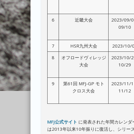
6
近畿大会
2023/09/0
09/10
7
HSR九州大会
2023/10/
8
オフロードヴィレッジ
2023/10/2
大会
10/29
9
第61回 MFJ-GP モト
2023/11/1
クロス大会
11/12
MFJ公式サイト
に発表された年間カレンダー
は2013年以来10年振りに復活し、シリ