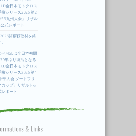
.I.D全日本モトクロス
権シリーズ2026 第2
 HSR九州大会」リザル
&公式レポート
X2026開幕戦取材を終
て。
なべMSLは全日本初開
! 30年ぶり復活となる
.I.D全日本モトクロス
権シリーズ2026 第1
 中部大会 ダートフリ
クカップ」リザルト&
式レポート
formations & Links