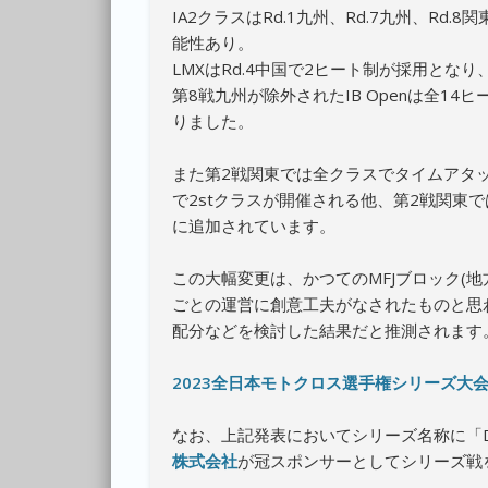
IA2クラスはRd.1九州、Rd.7九州、R
能性あり。
LMXはRd.4中国で2ヒート制が採用となり
第8戦九州が除外されたIB Openは全1
りました。
また第2戦関東では全クラスでタイムアタッ
で2stクラスが開催される他、第2戦関東
に追加されています。
この大幅変更は、かつてのMFJブロック(
ごとの運営に創意工夫がなされたものと思
配分などを検討した結果だと推測されます
2023全日本モトクロス選手権シリーズ大会詳
なお、上記発表においてシリーズ名称に「D
株式会社
が冠スポンサーとしてシリーズ戦