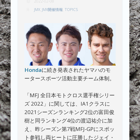
2022-02-08
JMX
,
JMX開催情報
,
TOPICS
Honda
に続き発表されたヤマハのモ
ータースポーツ活動主要チーム体制。
「MFJ 全日本モトクロス選手権シリー
ズ 2022」に関しては、IA1クラスに
2021シーズンランキング2位の富田俊
樹と同ランキング4位の渡辺祐介に加
え、昨シーズン第7戦MFJ-GPにスポッ
ト参戦し両ヒートに圧勝したジェイ・