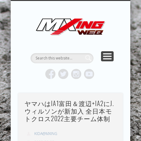
MXING & MXING＋PLUS
HYPER MXING
ABOUT MX
CONTACT
RESULTS
REPORT
TOPICS
HOME
MXING 
トク
MOTOCR
ヤマハはIA1富田＆渡辺+IA2にJ.
ウィルソンが新加入 全日本モ
トクロス2022主要チーム体制
KIDA@MXING