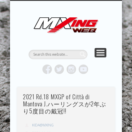
MXING & MXING＋PLUS
HYPER MXING
ABOUT MX
CONTACT
RESULTS
REPORT
TOPICS
HOME
MXING 
トク
MOTOCR
2021 Rd.18 MXGP of Città di
Mantova J.ハーリングスが2年ぶ
り5度目の戴冠!!
KIDA@MXING