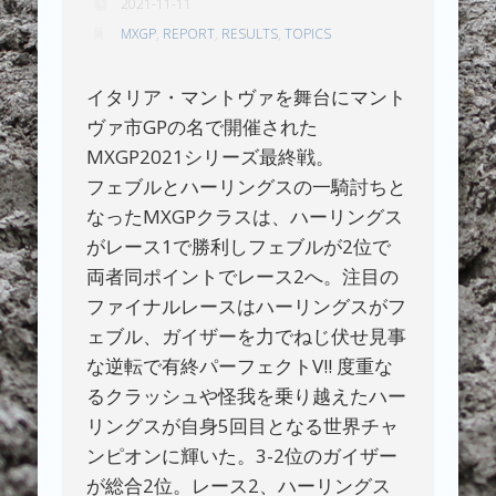
2021-11-11
MXGP
,
REPORT
,
RESULTS
,
TOPICS
イタリア・マントヴァを舞台にマント
ヴァ市GPの名で開催された
MXGP2021シリーズ最終戦。
フェブルとハーリングスの一騎討ちと
なったMXGPクラスは、ハーリングス
がレース1で勝利しフェブルが2位で
両者同ポイントでレース2へ。注目の
ファイナルレースはハーリングスがフ
ェブル、ガイザーを力でねじ伏せ見事
な逆転で有終パーフェクトV!! 度重な
るクラッシュや怪我を乗り越えたハー
リングスが自身5回目となる世界チャ
ンピオンに輝いた。3-2位のガイザー
が総合2位。レース2、ハーリングス