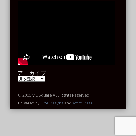
アーカイブ
ア
ー
カ
イ
© 2006 MC Square ALL Rights Reserved
ブ
Powered by
One Designs
and
WordPress