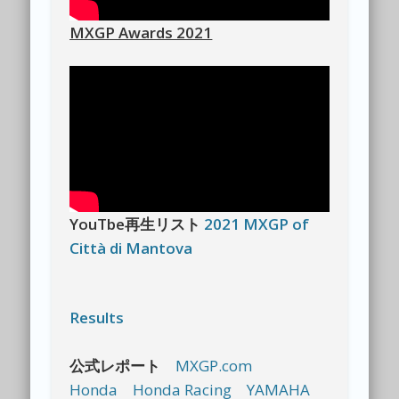
MXGP Awards 2021
YouTbe再生リスト
2021 MXGP of
Città di Mantova
Results
公式レポート
MXGP.com
Honda
Honda Racing
YAMAHA