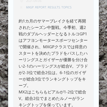
2021-09-06
MXGP
,
REPORT
,
RESULTS
,
TOPICS
約1カ月のサマーブレイクを経て再開
されたシーズン中盤戦。今季初、週2
戦のダブルヘッダーとなるトルコGP1
はアフヨンモータースポーツセンター
で開催され、MXGPクラスでは得意の
スタートを決めたプラドをパスしたハ
ーリングスとガイザーが優勝を分け合
い2-1のハーリングスが総合V。プラド
が2-3位で総合2位は。6-1位のガイザ
ーが総合3位でランキングトップをキ
ープ。
MX2はこちらもビアルが1-2位で総合
V。総合2位でまとめたルノーがラン
キングトップを保っています。