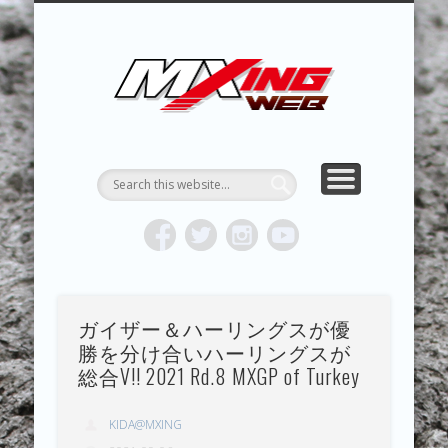
MXING & MXING＋PLUS
HYPER MXING
ABOUT MX
CONTACT
RESULTS
REPORT
TOPICS
HOME
MXING 
トク
MOTOCR
ガイザー＆ハーリングスが優
勝を分け合いハーリングスが
総合V!! 2021 Rd.8 MXGP of Turkey
KIDA@MXING