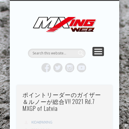
MXING & MXING＋PLUS
HYPER MXING
ABOUT MX
CONTACT
RESULTS
REPORT
TOPICS
HOME
MXING 
トク
MOTOCR
ポイントリーダーのガイザー
＆ルノーが総合V!! 2021 Rd.7
MXGP of Latvia
KIDA@MXING