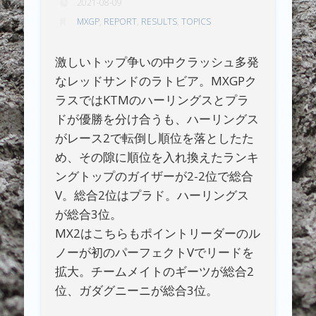
2021-08-09
MXGP
,
REPORT
,
RESULTS
,
TOPICS
激しいトップ争いの中クラッシュ多発
なレッドサンドのラトビア。MXGPク
ラスではKTMのハーリングスとプラ
ドが優勝を分け合うも、ハーリングス
がレース2で転倒し順位を落としたた
め、その隙に順位を入れ換えたランキ
ングトップのガイザーが2-2位で総合
V。総合2位はプラド。ハーリングス
が総合3位。
MX2はこちらもポイントリーダーのル
ノーが初のパーフェクトVでリードを
拡大。チームメイトのギーツが総合2
位、ガダグニーニが総合3位。